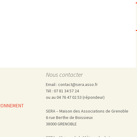
Pharmacovigilance, produits et
dispositifs de santé, vaccins
Population à risque
adolescents
Publications recommandées
exposition professionnelle
Rayonnements
femmes enceintes / enfant
ionisants
réglementaire
non ionisants, ondes
Personnes agées
électromagnétiques (THT,
mobile, WIFI, Linky, …)
Santé publique
Sols
Sommeil
Technologies
écrans / jeux vidéos
Nous contacter
Tourisme
environnement industriel
Email : contact@sera.asso.fr
Transports
nanotechnologies
Tél : 07 81 34 57 24
Vie sociale
ou au 04 76 47 02 53 (répondeur)
VIRONNEMENT
SERA – Maison des Associations de Grenoble
6 rue Berthe de Boissieux
38000 GRENOBLE