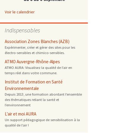
 ONG
Voir le calendrier
 de cuisson
Indispensables
 reprotoxique
Association Zones Blanches (AZB)
Expérimenter, créer et gérer des sites pour les
électro-sensibles et chimico-sensibles.
s
ATMO Auvergne-Rhône-Alpes
ATMO AURA: Visualisez la qualité de l’air en
es
temps réel dans votre commune.
 énergétique
Institut de Formation en Santé
Environnementale
Depuis 2013, une formation abordant l’ensemble
des thématiques reliant la santé et
l’environnement
L'air et moi AURA
Un support pédagogique de sensibilisation à la
qualité de l’air !