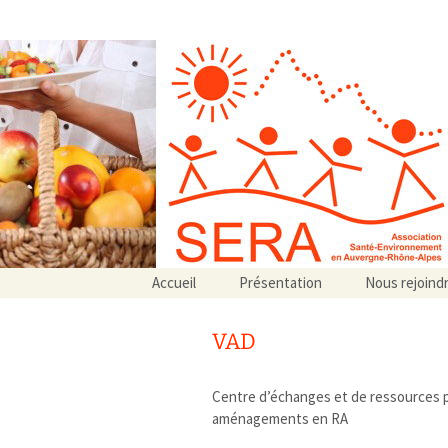
Association SERA Santé Envir
Un environnement sain pour la santé de tous
Aller
Accueil
Présentation
Nous rejoind
au
Qui sommes-nous ?
contenu
Associations partenaires
VAD
Associations adhérentes
Centre d’échanges et de ressources p
aménagements en RA