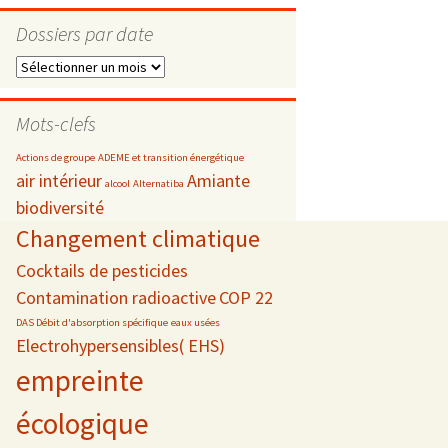
Dossiers par date
Dossiers
par
s
date
Mots-clefs
 téléphonie
Actions de groupe
ADEME et transition énergétique
air intérieur
Amiante
alcool
Alternatiba
biodiversité
Changement climatique
Cocktails de pesticides
Contamination radioactive
COP 22
DAS Débit d'absorption spécifique
eaux usées
Electrohypersensibles( EHS)
empreinte
écologique