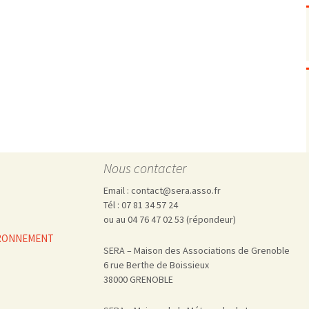
Pharmacovigilance, produits et
dispositifs de santé, vaccins
Population à risque
adolescents
Publications recommandées
exposition professionnelle
Rayonnements
femmes enceintes / enfant
ionisants
réglementaire
non ionisants, ondes
Personnes agées
électromagnétiques (THT,
mobile, WIFI, Linky, …)
Santé publique
Sols
Sommeil
Technologies
écrans / jeux vidéos
Nous contacter
Tourisme
environnement industriel
Email : contact@sera.asso.fr
Transports
nanotechnologies
Tél : 07 81 34 57 24
Vie sociale
ou au 04 76 47 02 53 (répondeur)
VIRONNEMENT
SERA – Maison des Associations de Grenoble
6 rue Berthe de Boissieux
38000 GRENOBLE