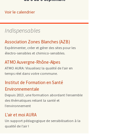
 ONG
Voir le calendrier
 de cuisson
Indispensables
 reprotoxique
Association Zones Blanches (AZB)
Expérimenter, créer et gérer des sites pour les
électro-sensibles et chimico-sensibles.
s
ATMO Auvergne-Rhône-Alpes
ATMO AURA: Visualisez la qualité de l’air en
es
temps réel dans votre commune.
 énergétique
Institut de Formation en Santé
Environnementale
Depuis 2013, une formation abordant l’ensemble
des thématiques reliant la santé et
l’environnement
L'air et moi AURA
Un support pédagogique de sensibilisation à la
qualité de l’air !