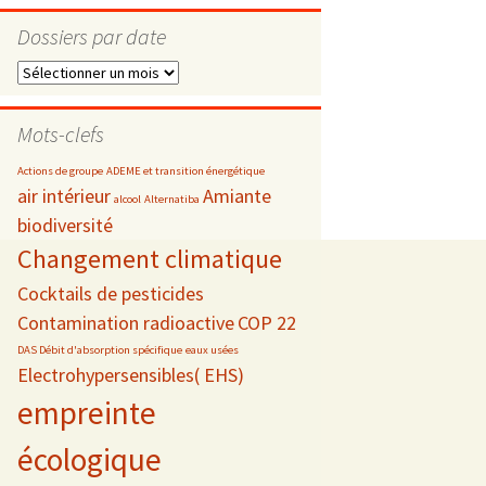
Dossiers par date
Dossiers
par
s
date
Mots-clefs
 téléphonie
Actions de groupe
ADEME et transition énergétique
air intérieur
Amiante
alcool
Alternatiba
biodiversité
Changement climatique
Cocktails de pesticides
Contamination radioactive
COP 22
DAS Débit d'absorption spécifique
eaux usées
Electrohypersensibles( EHS)
empreinte
écologique