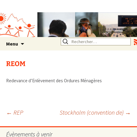
Association SERA Santé
Environnement Auvergne
Rhône Alpes
Un environnement sain pour
la santé de tous
Aller
Rechercher :
Menu
au
contenu
REOM
Redevance d’Enlèvement des Ordures Ménagères
Navigation
←
REP
Stockholm (convention de)
→
des
Évènements à venir