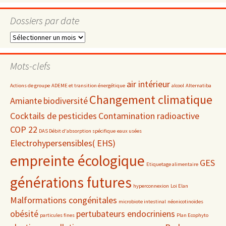
Dossiers par date
Dossiers
par
date
Mots-clefs
air intérieur
Actions de groupe
ADEME et transition énergétique
alcool
Alternatiba
Changement climatique
Amiante
biodiversité
Cocktails de pesticides
Contamination radioactive
COP 22
DAS Débit d'absorption spécifique
eaux usées
Electrohypersensibles( EHS)
empreinte écologique
GES
Etiquetage alimentaire
générations futures
hyperconnexion
Loi Elan
Malformations congénitales
microbiote intestinal
néonicotinoïdes
obésité
pertubateurs endocriniens
particules fines
Plan Ecophyto