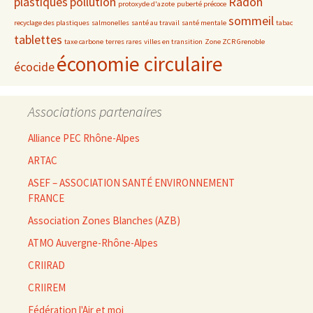
plastiques
pollution
Radon
protoxyde d'azote
puberté précoce
sommeil
recyclage des plastiques
salmonelles
santé au travail
santé mentale
tabac
tablettes
taxe carbone
terres rares
villes en transition
Zone ZCR Grenoble
économie circulaire
écocide
Associations partenaires
Alliance PEC Rhône-Alpes
ARTAC
ASEF – ASSOCIATION SANTÉ ENVIRONNEMENT
FRANCE
Association Zones Blanches (AZB)
ATMO Auvergne-Rhône-Alpes
CRIIRAD
CRIIREM
Fédération l'Air et moi