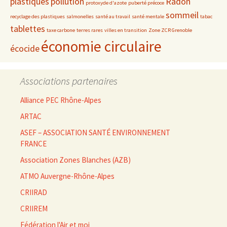
plastiques
pollution
Radon
protoxyde d'azote
puberté précoce
sommeil
recyclage des plastiques
salmonelles
santé au travail
santé mentale
tabac
tablettes
taxe carbone
terres rares
villes en transition
Zone ZCR Grenoble
économie circulaire
écocide
Associations partenaires
Alliance PEC Rhône-Alpes
ARTAC
ASEF – ASSOCIATION SANTÉ ENVIRONNEMENT
FRANCE
Association Zones Blanches (AZB)
ATMO Auvergne-Rhône-Alpes
CRIIRAD
CRIIREM
Fédération l'Air et moi