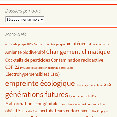
Dossiers par date
Dossiers
par
date
Mots-clefs
air intérieur
Actions de groupe
ADEME et transition énergétique
alcool
Alternatiba
Changement climatique
Amiante
biodiversité
Cocktails de pesticides
Contamination radioactive
COP 22
DAS Débit d'absorption spécifique
eaux usées
Electrohypersensibles( EHS)
empreinte écologique
GES
Etiquetage alimentaire
générations futures
hyperconnexion
Loi Elan
Malformations congénitales
microbiote intestinal
néonicotinoïdes
obésité
pertubateurs endocriniens
particules fines
Plan Ecophyto