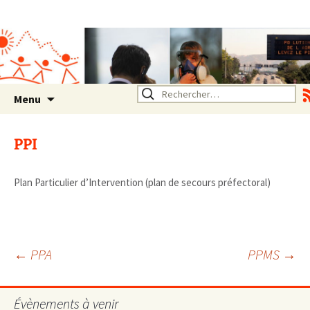
Association SERA Santé
Environnement Auvergne
Rhône Alpes
Un environnement sain pour
la santé de tous
Aller
Rechercher :
Menu
au
contenu
PPI
Plan Particulier d’Intervention (plan de secours préfectoral)
Navigation
←
PPA
PPMS
→
des
Évènements à venir