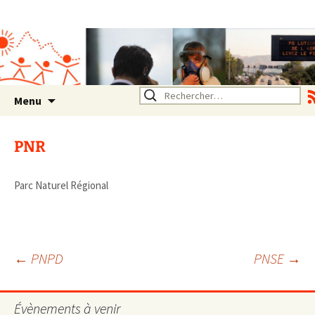
Association SERA Santé
Environnement Auvergne
Rhône Alpes
Un environnement sain pour
la santé de tous
Aller
Rechercher :
Menu
au
contenu
PNR
Parc Naturel Régional
Navigation
←
PNPD
PNSE
→
des
Évènements à venir