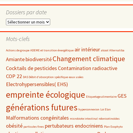
Dossiers par date
Dossiers
par
date
Mots-clefs
air intérieur
Actions de groupe
ADEME et transition énergétique
alcool
Alternatiba
Changement climatique
Amiante
biodiversité
Cocktails de pesticides
Contamination radioactive
COP 22
DAS Débit d'absorption spécifique
eaux usées
Electrohypersensibles( EHS)
empreinte écologique
GES
Etiquetage alimentaire
générations futures
hyperconnexion
Loi Elan
Malformations congénitales
microbiote intestinal
néonicotinoïdes
obésité
pertubateurs endocriniens
particules fines
Plan Ecophyto