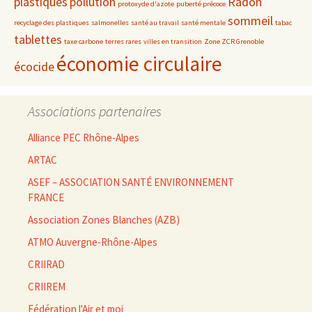
plastiques
pollution
Radon
protoxyde d'azote
puberté précoce
sommeil
recyclage des plastiques
salmonelles
santé au travail
santé mentale
tabac
tablettes
taxe carbone
terres rares
villes en transition
Zone ZCR Grenoble
économie circulaire
écocide
Associations partenaires
Alliance PEC Rhône-Alpes
ARTAC
ASEF – ASSOCIATION SANTÉ ENVIRONNEMENT
FRANCE
Association Zones Blanches (AZB)
ATMO Auvergne-Rhône-Alpes
CRIIRAD
CRIIREM
Fédération l'Air et moi