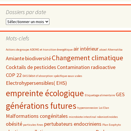
Dossiers par date
Dossiers
par
date
Mots-clefs
air intérieur
Actions de groupe
ADEME et transition énergétique
alcool
Alternatiba
Changement climatique
Amiante
biodiversité
Cocktails de pesticides
Contamination radioactive
COP 22
DAS Débit d'absorption spécifique
eaux usées
Electrohypersensibles( EHS)
empreinte écologique
GES
Etiquetage alimentaire
générations futures
hyperconnexion
Loi Elan
Malformations congénitales
microbiote intestinal
néonicotinoïdes
obésité
pertubateurs endocriniens
particules fines
Plan Ecophyto