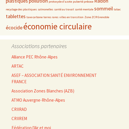
plastiques
pollution
Radon
protoxyde d'azote
puberté précoce
sommeil
recyclage des plastiques
salmonelles
santé au travail
santé mentale
tabac
tablettes
taxe carbone
terres rares
villes en transition
Zone ZCR Grenoble
économie circulaire
écocide
Associations partenaires
Alliance PEC Rhône-Alpes
ARTAC
ASEF – ASSOCIATION SANTÉ ENVIRONNEMENT
FRANCE
Association Zones Blanches (AZB)
ATMO Auvergne-Rhône-Alpes
CRIIRAD
CRIIREM
Fédération l'Air et moi