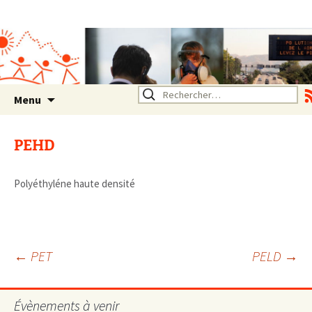
Association SERA Santé
Environnement Auvergne
Rhône Alpes
Un environnement sain pour
la santé de tous
Aller
Rechercher :
Menu
au
contenu
PEHD
Polyéthyléne haute densité
Navigation
←
PET
PELD
→
des
Évènements à venir