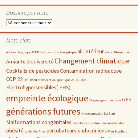
Dossiers par date
Dossiers
par
date
Mots-clefs
air intérieur
Actions de groupe
ADEME et transition énergétique
alcool
Alternatiba
Changement climatique
Amiante
biodiversité
Cocktails de pesticides
Contamination radioactive
COP 22
DAS Débit d'absorption spécifique
eaux usées
Electrohypersensibles( EHS)
empreinte écologique
GES
Etiquetage alimentaire
générations futures
hyperconnexion
Loi Elan
Malformations congénitales
microbiote intestinal
néonicotinoïdes
obésité
pertubateurs endocriniens
particules fines
Plan Ecophyto