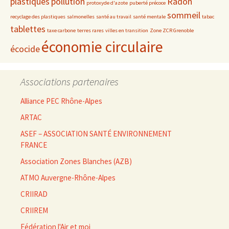
plastiques
pollution
Radon
protoxyde d'azote
puberté précoce
sommeil
recyclage des plastiques
salmonelles
santé au travail
santé mentale
tabac
tablettes
taxe carbone
terres rares
villes en transition
Zone ZCR Grenoble
économie circulaire
écocide
Associations partenaires
Alliance PEC Rhône-Alpes
ARTAC
ASEF – ASSOCIATION SANTÉ ENVIRONNEMENT
FRANCE
Association Zones Blanches (AZB)
ATMO Auvergne-Rhône-Alpes
CRIIRAD
CRIIREM
Fédération l'Air et moi