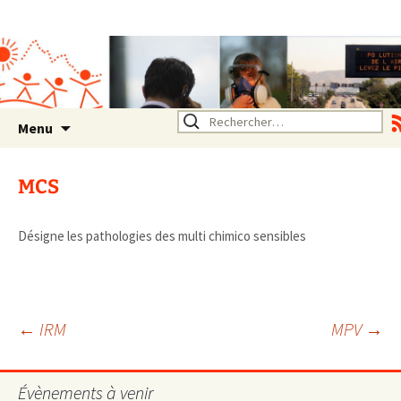
Association SERA Santé
Environnement Auvergne
Rhône Alpes
Un environnement sain pour
la santé de tous
Aller
Rechercher :
Menu
au
contenu
MCS
Désigne les pathologies des multi chimico sensibles
Navigation
←
IRM
MPV
→
des
Évènements à venir