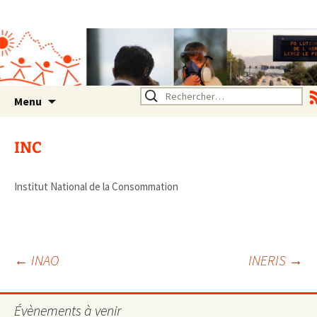
Association SERA Santé
Environnement Auvergne
Rhône Alpes
Un environnement sain pour
la santé de tous
Aller
Rechercher :
Menu
au
contenu
INC
Institut National de la Consommation
Navigation
←
INAO
INERIS
→
des
Évènements à venir