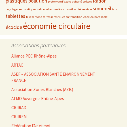
plastiques
pollution
Radon
protoxyde d'azote
puberté précoce
sommeil
recyclage des plastiques
salmonelles
santé au travail
santé mentale
tabac
tablettes
taxe carbone
terres rares
villes en transition
Zone ZCR Grenoble
économie circulaire
écocide
Associations partenaires
Alliance PEC Rhône-Alpes
ARTAC
ASEF – ASSOCIATION SANTÉ ENVIRONNEMENT
FRANCE
Association Zones Blanches (AZB)
ATMO Auvergne-Rhône-Alpes
CRIIRAD
CRIIREM
Fédération l'Air et moi