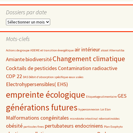
Dossiers par date
Dossiers
par
date
Mots-clefs
air intérieur
Actions de groupe
ADEME et transition énergétique
alcool
Alternatiba
Changement climatique
Amiante
biodiversité
Cocktails de pesticides
Contamination radioactive
COP 22
DAS Débit d'absorption spécifique
eaux usées
Electrohypersensibles( EHS)
empreinte écologique
GES
Etiquetage alimentaire
générations futures
hyperconnexion
Loi Elan
Malformations congénitales
microbiote intestinal
néonicotinoïdes
obésité
pertubateurs endocriniens
particules fines
Plan Ecophyto