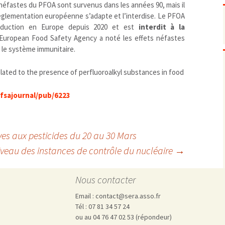
Pharmacovigilance, produits et
néfastes du PFOA sont survenus dans les années 90, mais il
dispositifs de santé, vaccins
 réglementation européenne s’adapte et l’interdise. Le PFOA
Population à risque
adolescents
production en Europe depuis 2020 et est
interdit à la
Publications recommandées
exposition professionnelle
’European Food Safety Agency a noté les effets néfastes
 le système immunitaire.
Rayonnements
femmes enceintes / enfant
ionisants
réglementaire
non ionisants, ondes
Personnes agées
électromagnétiques (THT,
elated to the presence of perfluoroalkyl substances in food
mobile, WIFI, Linky, …)
Santé publique
Sols
fsajournal/pub/6223
Sommeil
Technologies
écrans / jeux vidéos
Tourisme
environnement industriel
es aux pesticides du 20 au 30 Mars
Transports
nanotechnologies
veau des instances de contrôle du nucléaire
→
Vie sociale
Nous contacter
Email : contact@sera.asso.fr
Tél : 07 81 34 57 24
ou au 04 76 47 02 53 (répondeur)