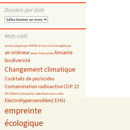
Dossiers par date
Dossiers
par
s
date
Mots-clefs
 téléphonie
Actions de groupe
ADEME et transition énergétique
air intérieur
Amiante
alcool
Alternatiba
biodiversité
Changement climatique
Cocktails de pesticides
Contamination radioactive
COP 22
DAS Débit d'absorption spécifique
eaux usées
Electrohypersensibles( EHS)
empreinte
écologique