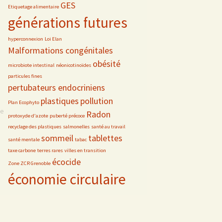
GES
Etiquetage alimentaire
générations futures
hyperconnexion
Loi Elan
Malformations congénitales
obésité
microbiote intestinal
néonicotinoïdes
particules fines
pertubateurs endocriniens
plastiques
pollution
Plan Ecophyto
se
Radon
protoxyde d'azote
puberté précoce
recyclage des plastiques
salmonelles
santé au travail
sommeil
tablettes
santé mentale
tabac
taxe carbone
terres rares
villes en transition
écocide
Zone ZCR Grenoble
économie circulaire