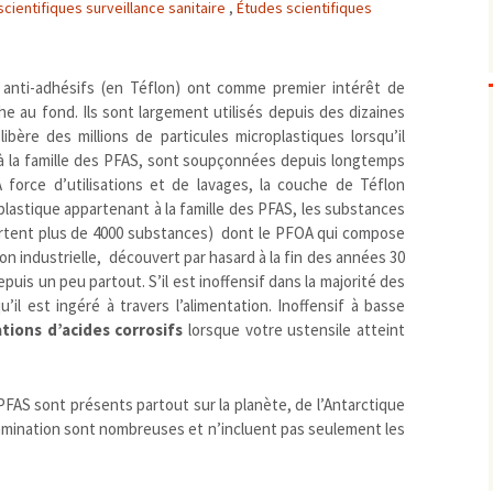
cientifiques surveillance sanitaire
,
Études scientifiques
Biodiversité
emballages
positionnement citoyen /
Bruit
gaspillage alimentaire
Risques majeurs
Changements climatiques
modes de conservation et
 anti-adhésifs (en Téflon) ont comme premier intérêt de
che au fond. Ils sont largement utilisés depuis des dizaines
Contamination infectieuse
bère des millions de particules microplastiques lorsqu’il
Contaminations chimiques
cancérigène / mutagène / 
 à la famille des PFAS, sont soupçonnées depuis longtemps
Déchets
métaux lourds et autres
économie circulaire
 force d’utilisations et de lavages, la couche de Téflon
Décisions politiques et juridiques
perturbateurs endocrinien
recyclage
européenne
e plastique appartenant à la famille des PFAS, les substances
portent plus de 4000 substances) dont le PFOA qui compose
Eau
PFAS
traitements
internationale
mers et océans
ion industrielle, découvert par hasard à la fin des années 30
Énergies
nationale
superficielles et souterrain
fossiles
puis un peu partout. S’il est inoffensif dans la majorité des
Environnement numérique
renouvelables / transition
u’il est ingéré à travers l’alimentation. Inoffensif à basse
Études scientifiques
épidémiologique
ions d’acides corrosifs
lorsque votre ustensile atteint
Jurisprudence
rapport économique
Logement
surveillance sanitaire
FAS sont présents partout sur la planète, de l’Antarctique
Modes de comportement
toxicologique
amination sont nombreuses et n’incluent pas seulement les
offre de soins
Petite enfance