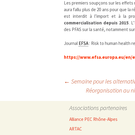
Les premiers soupçons sur les effets 
aura fallu plus de 20 ans pour que la
est interdit à l’import et à la 
commercialisation depuis 2015
. L
des PFAS sur la santé, notamment sur
Journal
EFSA
: Risk to human health r
https://www.efsa.europa.eu/en/e
Navigation
←
Semaine pour les alternativ
Réorganisation au ni
des
Associations partenaires
articles
Alliance PEC Rhône-Alpes
ARTAC