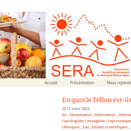
Association SERA Santé Envir
Un environnement sain pour la santé de tous
Aller
Accueil
Présentation
Nous rejoind
au
Qui sommes-nous ?
contenu
Associations partenaires
En quoi le Téflon est-i
Associations adhérentes
11 mars 2023
Air
,
Alimentation
,
Alternatives
,
Altern
cancérigène / mutagène / reprotoxiqu
chimiques
,
Eau
,
Études scientifiques
,