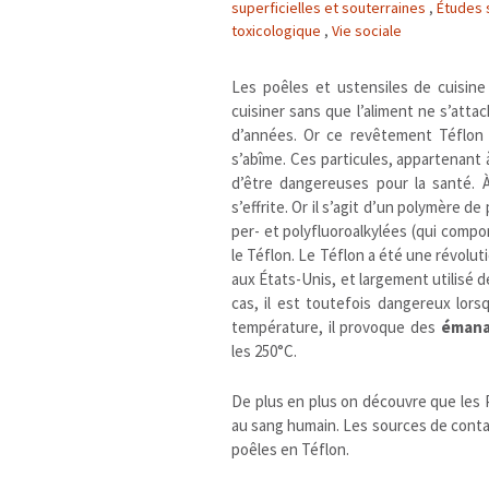
superficielles et souterraines
,
Études s
toxicologique
,
Vie sociale
Les poêles et ustensiles de cuisine
cuisiner sans que l’aliment ne s’atta
d’années. Or ce revêtement Téflon li
s’abîme. Ces particules, appartenant
d’être dangereuses pour la santé. À
s’effrite. Or il s’agit d’un polymère d
per- et polyfluoroalkylées (qui com
le Téflon. Le Téflon a été une révolut
aux États-Unis, et largement utilisé de
cas, il est toutefois dangereux lorsq
température, il provoque des
émanat
les 250°C.
De plus en plus on découvre que les P
au sang humain. Les sources de cont
poêles en Téflon.