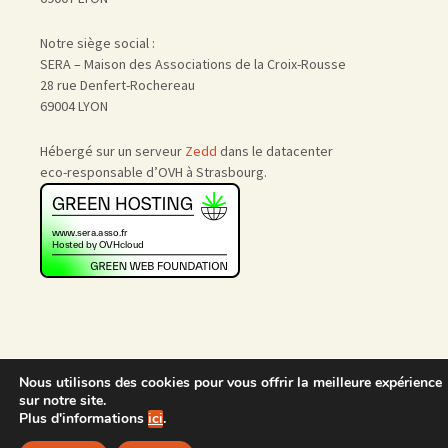
Notre siège social :
SERA – Maison des Associations de la Croix-Rousse
28 rue Denfert-Rochereau
69004 LYON
Hébergé sur un serveur
Zedd
dans le datacenter
eco-responsable d’OVH à Strasbourg.
Nous utilisons des cookies pour vous offrir la meilleure expérience
Accueil
|
Nous rejoindre
|
sur notre site.
Admin
Plus d'informations
ici
.