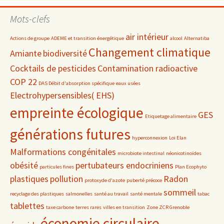
par
date
Mots-clefs
air intérieur
Actions de groupe
ADEME et transition énergétique
alcool
Alternatiba
Changement climatique
Amiante
biodiversité
Cocktails de pesticides
Contamination radioactive
COP 22
DAS Débit d'absorption spécifique
eaux usées
Electrohypersensibles( EHS)
empreinte écologique
GES
Etiquetage alimentaire
générations futures
hyperconnexion
Loi Elan
Malformations congénitales
microbiote intestinal
néonicotinoïdes
obésité
pertubateurs endocriniens
particules fines
Plan Ecophyto
plastiques
pollution
Radon
protoxyde d'azote
puberté précoce
sommeil
recyclage des plastiques
salmonelles
santé au travail
santé mentale
tabac
tablettes
taxe carbone
terres rares
villes en transition
Zone ZCR Grenoble
économie circulaire