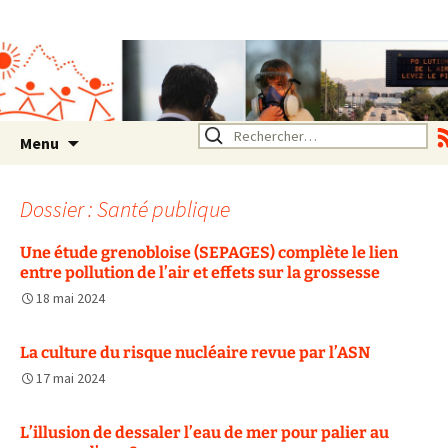
Association SERA Santé
Environnement Auvergne
Rhône Alpes
Un environnement sain pour
la santé de tous
Aller
Rechercher :
Menu
au
contenu
Dossier : Santé publique
Une étude grenobloise (SEPAGES) complète le lien
entre pollution de l’air et effets sur la grossesse
18 mai 2024
La culture du risque nucléaire revue par l’ASN
17 mai 2024
L’illusion de dessaler l’eau de mer pour palier au