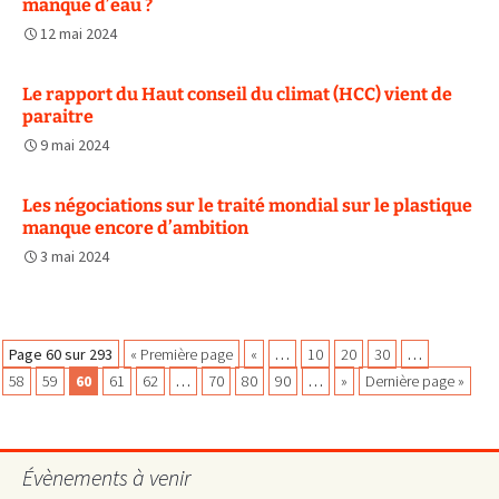
manque d’eau ?
12 mai 2024
Le rapport du Haut conseil du climat (HCC) vient de
paraitre
9 mai 2024
Les négociations sur le traité mondial sur le plastique
manque encore d’ambition
3 mai 2024
Navigation
Page 60 sur 293
« Première page
«
…
10
20
30
…
58
59
60
61
62
…
70
80
90
…
»
Dernière page »
des
Évènements à venir