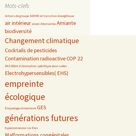
date
Mots-clefs
Actions de groupe
ADEME et transition énergétique
air intérieur
Amiante
alcool
Alternatiba
biodiversité
s
Changement climatique
 téléphonie
Cocktails de pesticides
Contamination radioactive
COP 22
DAS Débit d'absorption spécifique
eaux usées
Electrohypersensibles( EHS)
empreinte
écologique
GES
Etiquetage alimentaire
générations futures
hyperconnexion
Loi Elan
Malformations congénitales