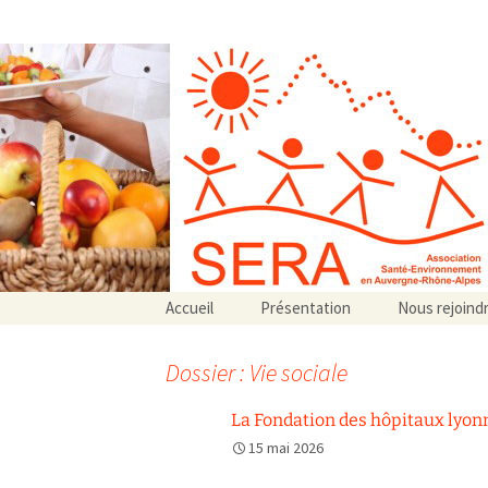
Association SERA Santé Envir
Un environnement sain pour la santé de tous
Aller
Accueil
Présentation
Nous rejoind
au
Qui sommes-nous ?
contenu
Associations partenaires
Dossier : Vie sociale
Associations adhérentes
La Fondation des hôpitaux lyonn
15 mai 2026