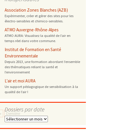
 ONG
Association Zones Blanches (AZB)
Expérimenter, créer et gérer des sites pour les
électro-sensibles et chimico-sensibles.
 de cuisson
ATMO Auvergne-Rhône-Alpes
ATMO AURA: Visualisez la qualité de l’air en
 reprotoxique
temps réel dans votre commune.
Institut de Formation en Santé
s
Environnementale
Depuis 2013, une formation abordant l’ensemble
des thématiques reliant la santé et
es
l’environnement
 énergétique
L'air et moi AURA
Un support pédagogique de sensibilisation à la
qualité de l’air !
Dossiers par date
»
Dernière
Dossiers
par