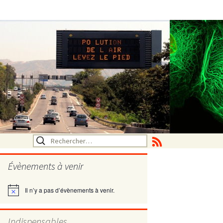
Rechercher :
Évènements à venir
Il n’y a pas d’évènements à venir.
Notice
utritionelle
Indispensables
ne