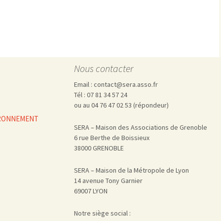
Pharmacovigilance, produits et
dispositifs de santé, vaccins
Population à risque
adolescents
Publications recommandées
exposition professionnelle
Rayonnements
femmes enceintes / enfant
ionisants
réglementaire
non ionisants, ondes
Personnes agées
Nous contacter
électromagnétiques (THT,
mobile, WIFI, Linky, …)
Santé publique
Email : contact@sera.asso.fr
Sols
Tél : 07 81 34 57 24
Sommeil
ou au 04 76 47 02 53 (répondeur)
Technologies
écrans / jeux vidéos
VIRONNEMENT
SERA – Maison des Associations de Grenoble
Tourisme
environnement industriel
6 rue Berthe de Boissieux
Transports
nanotechnologies
38000 GRENOBLE
Vie sociale
SERA – Maison de la Métropole de Lyon
14 avenue Tony Garnier
69007 LYON
Notre siège social :