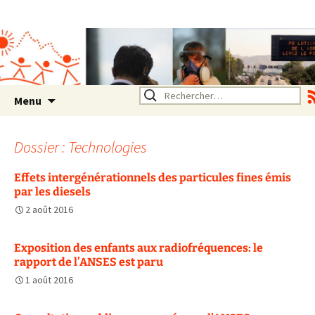
Association SERA Santé
Environnement Auvergne
Rhône Alpes
Un environnement sain pour
la santé de tous
Aller
Rechercher :
Menu
au
contenu
Dossier : Technologies
Effets intergénérationnels des particules fines émis
par les diesels
2 août 2016
Exposition des enfants aux radiofréquences: le
rapport de l’ANSES est paru
1 août 2016