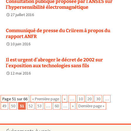
Consultation publique proposée par l’ANSES sur
l’hypersensibilité électromagnétique
27 juillet 2016
Communiqué de presse du Criirem à propos du
rapport ANFR
10 juin 2016
Il est urgent d’abroger le décret de 2002 sur
l’exposition aux technologies sans fils
12 mai 2016
Navigation
Page 51 sur 66
« Première page
«
…
10
20
30
…
49
50
51
52
53
…
60
…
»
Dernière page »
des