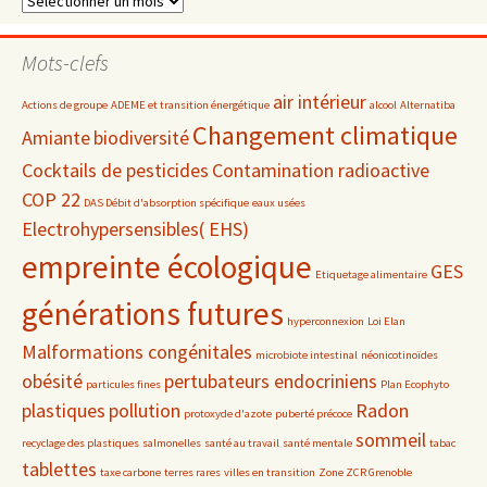
par
date
Mots-clefs
air intérieur
Actions de groupe
ADEME et transition énergétique
alcool
Alternatiba
Changement climatique
Amiante
biodiversité
Cocktails de pesticides
Contamination radioactive
COP 22
DAS Débit d'absorption spécifique
eaux usées
Electrohypersensibles( EHS)
empreinte écologique
GES
Etiquetage alimentaire
générations futures
hyperconnexion
Loi Elan
Malformations congénitales
microbiote intestinal
néonicotinoïdes
obésité
pertubateurs endocriniens
particules fines
Plan Ecophyto
plastiques
pollution
Radon
protoxyde d'azote
puberté précoce
sommeil
recyclage des plastiques
salmonelles
santé au travail
santé mentale
tabac
tablettes
taxe carbone
terres rares
villes en transition
Zone ZCR Grenoble