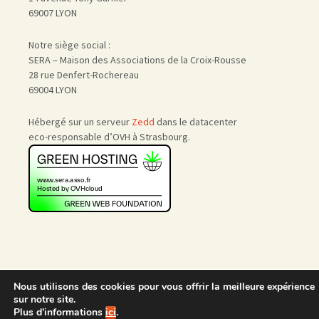
69007 LYON
Notre siège social :
SERA – Maison des Associations de la Croix-Rousse
28 rue Denfert-Rochereau
69004 LYON
Hébergé sur un serveur
Zedd
dans le datacenter
eco-responsable d’OVH à Strasbourg.
Nous utilisons des cookies pour vous offrir la meilleure expérience
Accueil
|
Nous rejoindre
|
sur notre site.
Admin
Plus d'informations
ici
.