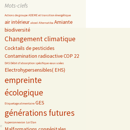
date
Mots-clefs
Actions de groupe
ADEME et transition énergétique
air intérieur
Amiante
alcool
Alternatiba
biodiversité
s
Changement climatique
 téléphonie
Cocktails de pesticides
Contamination radioactive
COP 22
DAS Débit d'absorption spécifique
eaux usées
Electrohypersensibles( EHS)
empreinte
écologique
GES
Etiquetage alimentaire
générations futures
hyperconnexion
Loi Elan
se
Malformations congénitales