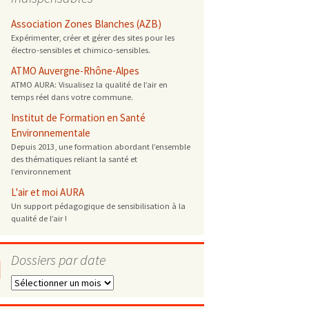
 ONG
Association Zones Blanches (AZB)
Expérimenter, créer et gérer des sites pour les
électro-sensibles et chimico-sensibles.
 de cuisson
ATMO Auvergne-Rhône-Alpes
ATMO AURA: Visualisez la qualité de l’air en
 reprotoxique
temps réel dans votre commune.
Institut de Formation en Santé
s
Environnementale
Depuis 2013, une formation abordant l’ensemble
des thématiques reliant la santé et
es
l’environnement
 énergétique
L'air et moi AURA
Un support pédagogique de sensibilisation à la
qualité de l’air !
Dossiers par date
Dossiers
par