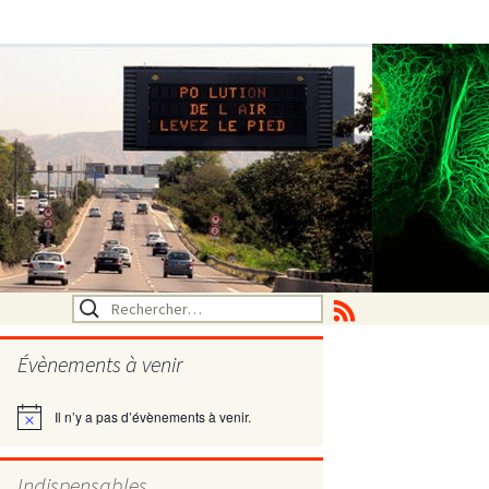
Rechercher :
Évènements à venir
Il n’y a pas d’évènements à venir.
Notice
utritionelle
Indispensables
ne