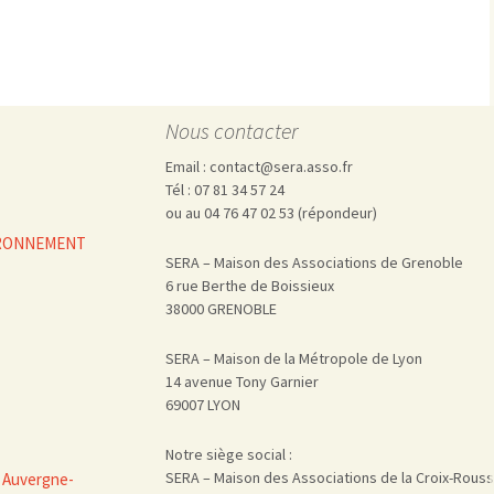
Pharmacovigilance, produits et
dispositifs de santé, vaccins
Population à risque
adolescents
Publications recommandées
exposition professionnelle
Rayonnements
femmes enceintes / enfant
ionisants
Nous contacter
réglementaire
non ionisants, ondes
Personnes agées
électromagnétiques (THT,
Email : contact@sera.asso.fr
mobile, WIFI, Linky, …)
Santé publique
Tél : 07 81 34 57 24
Sols
ou au 04 76 47 02 53 (répondeur)
Sommeil
VIRONNEMENT
Technologies
écrans / jeux vidéos
SERA – Maison des Associations de Grenoble
6 rue Berthe de Boissieux
Tourisme
environnement industriel
38000 GRENOBLE
Transports
nanotechnologies
Vie sociale
SERA – Maison de la Métropole de Lyon
14 avenue Tony Garnier
69007 LYON
Notre siège social :
SERA – Maison des Associations de la Croix-Rous
 Auvergne-