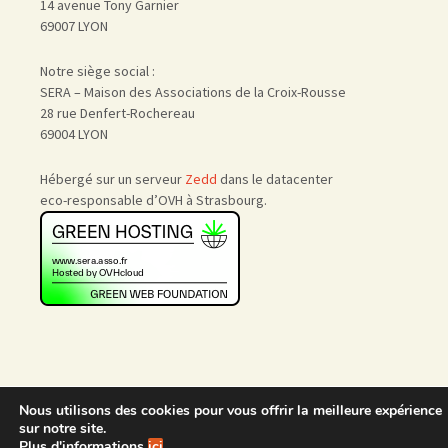
14 avenue Tony Garnier
69007 LYON
Notre siège social :
SERA – Maison des Associations de la Croix-Rousse
28 rue Denfert-Rochereau
69004 LYON
Hébergé sur un serveur
Zedd
dans le datacenter
eco-responsable d’OVH à Strasbourg.
Nous utilisons des cookies pour vous offrir la meilleure expérience
Accueil
|
Nous rejoindre
|
sur notre site.
Admin
Plus d'informations
ici
.