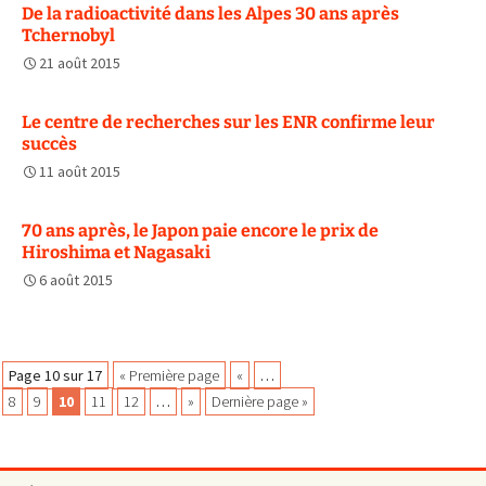
De la radioactivité dans les Alpes 30 ans après
Tchernobyl
21 août 2015
Le centre de recherches sur les ENR confirme leur
succès
11 août 2015
70 ans après, le Japon paie encore le prix de
Hiroshima et Nagasaki
6 août 2015
Navigation
Page 10 sur 17
« Première page
«
…
8
9
10
11
12
…
»
Dernière page »
des