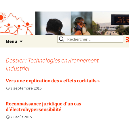
Association SERA Santé
Environnement Auvergne
Rhône Alpes
Un environnement sain pour
la santé de tous
Aller
Rechercher :
Menu
au
contenu
Dossier : Technologies environnement
industriel
Vers une explication des « effets cocktails »
3 septembre 2015
Reconnaissance juridique d’un cas
d’électrohypersensibilité
25 août 2015