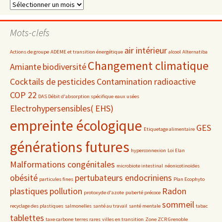
Dossiers
par
date
Mots-clefs
air intérieur
Actions de groupe
ADEME et transition énergétique
alcool
Alternatiba
Changement climatique
Amiante
biodiversité
Cocktails de pesticides
Contamination radioactive
COP 22
DAS Débit d'absorption spécifique
eaux usées
Electrohypersensibles( EHS)
empreinte écologique
GES
Etiquetage alimentaire
générations futures
hyperconnexion
Loi Elan
Malformations congénitales
microbiote intestinal
néonicotinoïdes
obésité
pertubateurs endocriniens
particules fines
Plan Ecophyto
plastiques
pollution
Radon
protoxyde d'azote
puberté précoce
sommeil
recyclage des plastiques
salmonelles
santé au travail
santé mentale
tabac
tablettes
taxe carbone
terres rares
villes en transition
Zone ZCR Grenoble