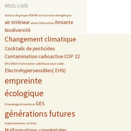
date
Mots-clefs
Actions de groupe
ADEME et transition énergétique
air intérieur
Amiante
alcool
Alternatiba
biodiversité
s
Changement climatique
 téléphonie
Cocktails de pesticides
Contamination radioactive
COP 22
DAS Débit d'absorption spécifique
eaux usées
Electrohypersensibles( EHS)
empreinte
écologique
GES
Etiquetage alimentaire
générations futures
hyperconnexion
Loi Elan
Malformations congénitales