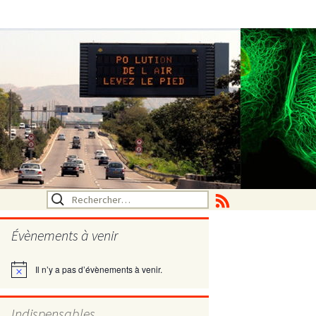
Rechercher :
Évènements à venir
Il n’y a pas d’évènements à venir.
Notice
utritionelle
Indispensables
ne