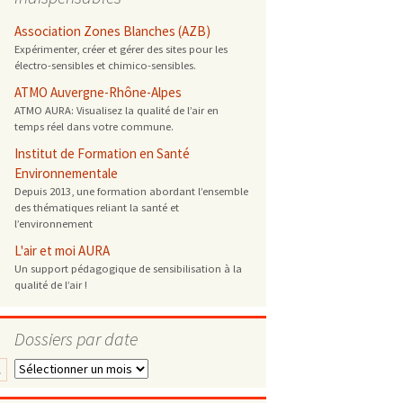
 ONG
Association Zones Blanches (AZB)
Expérimenter, créer et gérer des sites pour les
électro-sensibles et chimico-sensibles.
 de cuisson
ATMO Auvergne-Rhône-Alpes
ATMO AURA: Visualisez la qualité de l’air en
 reprotoxique
temps réel dans votre commune.
Institut de Formation en Santé
s
Environnementale
Depuis 2013, une formation abordant l’ensemble
des thématiques reliant la santé et
es
l’environnement
 énergétique
L'air et moi AURA
Un support pédagogique de sensibilisation à la
qualité de l’air !
Dossiers par date
Dossiers
…
par