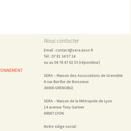
Pharmacovigilance, produits et
dispositifs de santé, vaccins
Population à risque
adolescents
Publications recommandées
exposition professionnelle
Rayonnements
femmes enceintes / enfant
ionisants
réglementaire
non ionisants, ondes
Personnes agées
Nous contacter
électromagnétiques (THT,
mobile, WIFI, Linky, …)
Santé publique
Email : contact@sera.asso.fr
Sols
Tél : 07 81 34 57 24
Sommeil
ou au 04 76 47 02 53 (répondeur)
Technologies
écrans / jeux vidéos
VIRONNEMENT
SERA – Maison des Associations de Grenoble
Tourisme
environnement industriel
6 rue Berthe de Boissieux
Transports
nanotechnologies
38000 GRENOBLE
Vie sociale
SERA – Maison de la Métropole de Lyon
14 avenue Tony Garnier
69007 LYON
Notre siège social :