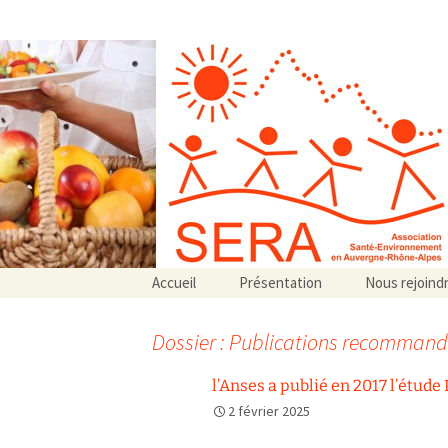
Association SERA Santé Envir
Un environnement sain pour la santé de tous
Aller
Accueil
Présentation
Nous rejoind
au
Qui sommes-nous ?
contenu
Associations partenaires
Dossier : Publications recomman
Associations adhérentes
l’Anses a publié en 2017 l’étude
2 février 2025