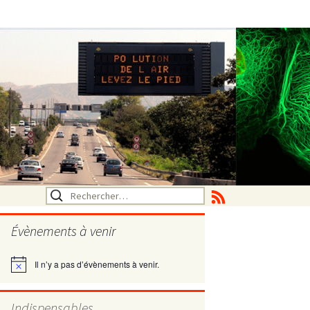
Rechercher :
Évènements à venir
Il n’y a pas d’évènements à venir.
Notice
utritionelle
Indispensables
ne