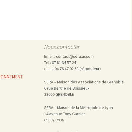
Pharmacovigilance, produits et
dispositifs de santé, vaccins
Population à risque
adolescents
Publications recommandées
exposition professionnelle
Rayonnements
femmes enceintes / enfant
ionisants
réglementaire
non ionisants, ondes
Personnes agées
électromagnétiques (THT,
mobile, WIFI, Linky, …)
Santé publique
Nous contacter
Sols
Email : contact@sera.asso.fr
Sommeil
Tél : 07 81 34 57 24
ou au 04 76 47 02 53 (répondeur)
Technologies
écrans / jeux vidéos
VIRONNEMENT
Tourisme
environnement industriel
SERA – Maison des Associations de Grenoble
Transports
nanotechnologies
6 rue Berthe de Boissieux
Vie sociale
38000 GRENOBLE
SERA – Maison de la Métropole de Lyon
14 avenue Tony Garnier
69007 LYON