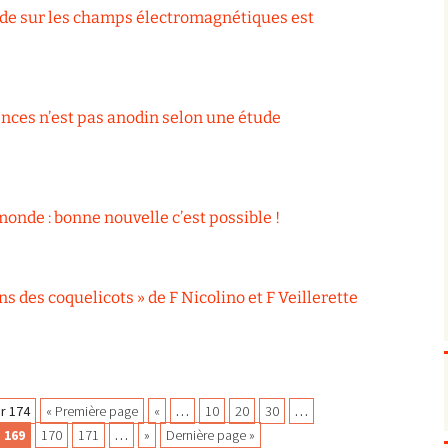
tude sur les champs électromagnétiques est
Biodiversité
emballages
positionnement citoyen /
Bruit
gaspillage alimentaire
Risques majeurs
Changements climatiques
modes de conservation et
Contamination infectieuse
nces n’est pas anodin selon une étude
Contaminations chimiques
cancérigène / mutagène /
Déchets
métaux lourds et autres
économie circulaire
Décisions politiques et juridiques
perturbateurs endocrinien
recyclage
européenne
Eau
PFAS
traitements
internationale
mers et océans
onde : bonne nouvelle c’est possible !
Énergies
nationale
superficielles et souterrain
fossiles
Environnement numérique
renouvelables / transition
Études scientifiques
épidémiologique
ons des coquelicots » de F Nicolino et F Veillerette
Jurisprudence
rapport économique
Logement
surveillance sanitaire
Modes de comportement
toxicologique
offre de soins
r 174
« Première page
«
…
10
20
30
…
Petite enfance
169
170
171
…
»
Dernière page »