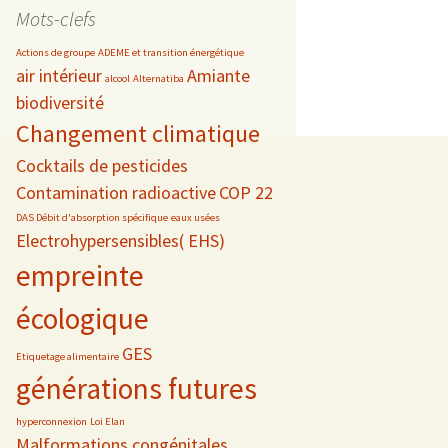
date
Mots-clefs
Actions de groupe
ADEME et transition énergétique
air intérieur
Amiante
alcool
Alternatiba
biodiversité
s
Changement climatique
 téléphonie
Cocktails de pesticides
Contamination radioactive
COP 22
DAS Débit d'absorption spécifique
eaux usées
Electrohypersensibles( EHS)
empreinte
écologique
GES
Etiquetage alimentaire
générations futures
hyperconnexion
Loi Elan
Malformations congénitales