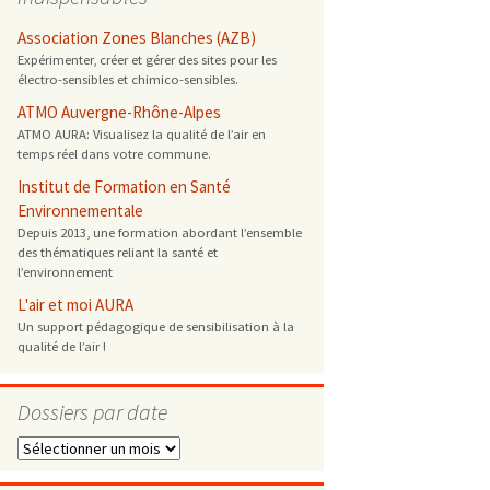
 ONG
Association Zones Blanches (AZB)
Expérimenter, créer et gérer des sites pour les
électro-sensibles et chimico-sensibles.
 de cuisson
ATMO Auvergne-Rhône-Alpes
ATMO AURA: Visualisez la qualité de l’air en
 reprotoxique
temps réel dans votre commune.
Institut de Formation en Santé
s
Environnementale
Depuis 2013, une formation abordant l’ensemble
des thématiques reliant la santé et
es
l’environnement
 énergétique
L'air et moi AURA
Un support pédagogique de sensibilisation à la
qualité de l’air !
Dossiers par date
Dossiers
par