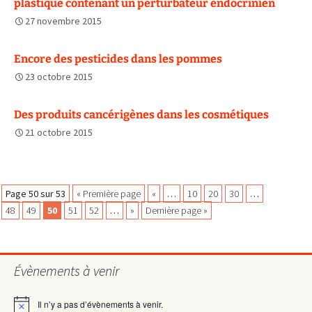
plastique contenant un perturbateur endocrinien
27 novembre 2015
Encore des pesticides dans les pommes
23 octobre 2015
Des produits cancérigènes dans les cosmétiques
21 octobre 2015
Navigation
Page 50 sur 53
« Première page
«
…
10
20
30
…
48
49
50
51
52
…
»
Dernière page »
des
Évènements à venir
articles
Il n’y a pas d’évènements à venir.
Notice