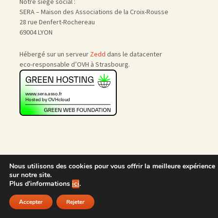
Notre siège social :
SERA – Maison des Associations de la Croix-Rousse
28 rue Denfert-Rochereau
69004 LYON
Hébergé sur un serveur
Zedd
dans le datacenter
eco-responsable d’OVH à Strasbourg.
Nous utilisons des cookies pour vous offrir la meilleure expérience
Accueil
|
Nous rejoindre
|
sur notre site.
Admin
Plus d'informations
ici
.
Accepter
Rejeter