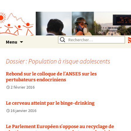
Association SERA Santé
Environnement Auvergne
Rhône Alpes
Un environnement sain pour
la santé de tous
Aller
Rechercher :
Menu
au
contenu
Dossier : Population à risque adolescents
Rebond sur le colloque de l’ANSES sur les
pertubateurs endocriniens
2 février 2016
Le cerveau atteint par le binge-drinking
16 janvier 2016
Le Parlement Européen s’oppose au recyclage de