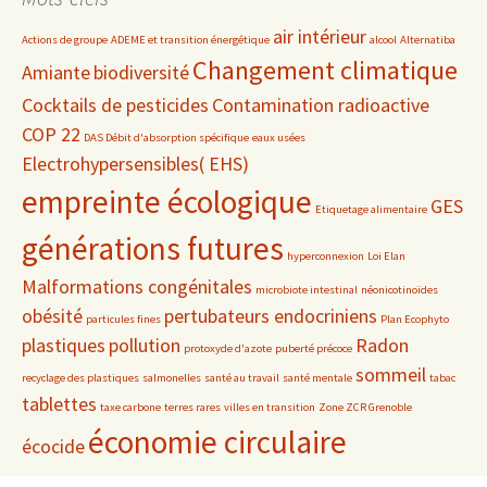
air intérieur
Actions de groupe
ADEME et transition énergétique
alcool
Alternatiba
Changement climatique
Amiante
biodiversité
Cocktails de pesticides
Contamination radioactive
COP 22
DAS Débit d'absorption spécifique
eaux usées
Electrohypersensibles( EHS)
empreinte écologique
GES
Etiquetage alimentaire
générations futures
hyperconnexion
Loi Elan
Malformations congénitales
microbiote intestinal
néonicotinoïdes
obésité
pertubateurs endocriniens
particules fines
Plan Ecophyto
plastiques
pollution
Radon
protoxyde d'azote
puberté précoce
sommeil
recyclage des plastiques
salmonelles
santé au travail
santé mentale
tabac
tablettes
taxe carbone
terres rares
villes en transition
Zone ZCR Grenoble
économie circulaire
écocide