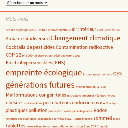
Dossiers
par
date
Mots-clefs
air intérieur
Actions de groupe
ADEME et transition énergétique
alcool
Alternatiba
Changement climatique
Amiante
biodiversité
Cocktails de pesticides
Contamination radioactive
COP 22
DAS Débit d'absorption spécifique
eaux usées
Electrohypersensibles( EHS)
empreinte écologique
GES
Etiquetage alimentaire
générations futures
hyperconnexion
Loi Elan
Malformations congénitales
microbiote intestinal
néonicotinoïdes
obésité
pertubateurs endocriniens
particules fines
Plan Ecophyto
plastiques
pollution
Radon
protoxyde d'azote
puberté précoce
sommeil
recyclage des plastiques
salmonelles
santé au travail
santé mentale
tabac
tablettes
taxe carbone
terres rares
villes en transition
Zone ZCR Grenoble