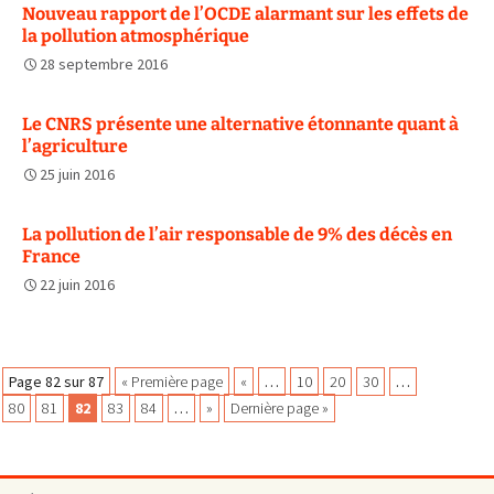
Nouveau rapport de l’OCDE alarmant sur les effets de
la pollution atmosphérique
28 septembre 2016
Le CNRS présente une alternative étonnante quant à
l’agriculture
25 juin 2016
La pollution de l’air responsable de 9% des décès en
France
22 juin 2016
Navigation
Page 82 sur 87
« Première page
«
…
10
20
30
…
80
81
82
83
84
…
»
Dernière page »
des