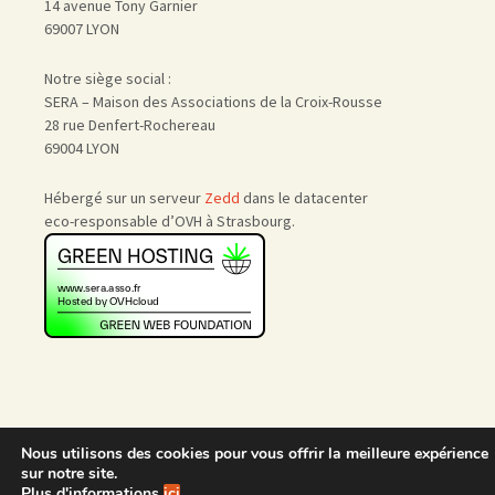
14 avenue Tony Garnier
69007 LYON
Notre siège social :
SERA – Maison des Associations de la Croix-Rousse
28 rue Denfert-Rochereau
69004 LYON
Hébergé sur un serveur
Zedd
dans le datacenter
eco-responsable d’OVH à Strasbourg.
Nous utilisons des cookies pour vous offrir la meilleure expérience
Accueil
|
Nous rejoindre
|
sur notre site.
Admin
Plus d'informations
ici
.