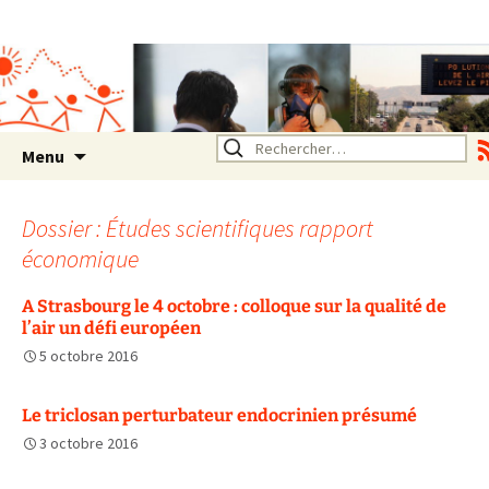
Association SERA Santé
Environnement Auvergne
Rhône Alpes
Un environnement sain pour
la santé de tous
Aller
Rechercher :
Menu
au
contenu
Dossier : Études scientifiques rapport
économique
A Strasbourg le 4 octobre : colloque sur la qualité de
l’air un défi européen
5 octobre 2016
Le triclosan perturbateur endocrinien présumé
3 octobre 2016