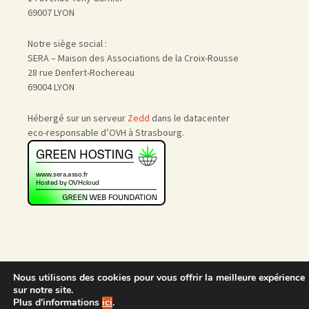
69007 LYON
Notre siège social :
SERA – Maison des Associations de la Croix-Rousse
28 rue Denfert-Rochereau
69004 LYON
Hébergé sur un serveur
Zedd
dans le datacenter
eco-responsable d’OVH à Strasbourg.
Nous utilisons des cookies pour vous offrir la meilleure expérience
Accueil
|
Nous rejoindre
|
sur notre site.
Admin
Plus d'informations
ici
.