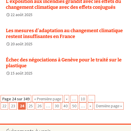
L’exposition aux incendies grandit avec les effets du
changement climatique avec des effets conjugués
22 août 2025
Les mesures d’adaptation au changement climatique
restent insuffisantes en France
20 août 2025
Échec des négociations à Genève pour le traité sur le
plastique
15 août 2025
Navigation
Page 24 sur 349
« Première page
«
…
10
…
22
23
24
25
26
…
30
40
50
…
»
Dernière page »
des