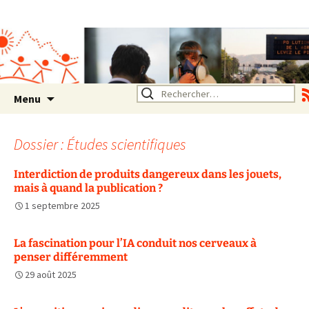
Association SERA Santé
Environnement Auvergne
Rhône Alpes
Un environnement sain pour
la santé de tous
Aller
Rechercher :
Menu
au
contenu
Dossier : Études scientifiques
Interdiction de produits dangereux dans les jouets,
mais à quand la publication ?
1 septembre 2025
La fascination pour l’IA conduit nos cerveaux à
penser différemment
29 août 2025