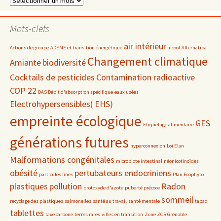
par
date
Mots-clefs
air intérieur
Actions de groupe
ADEME et transition énergétique
alcool
Alternatiba
Changement climatique
Amiante
biodiversité
Cocktails de pesticides
Contamination radioactive
COP 22
DAS Débit d'absorption spécifique
eaux usées
Electrohypersensibles( EHS)
empreinte écologique
GES
Etiquetage alimentaire
générations futures
hyperconnexion
Loi Elan
Malformations congénitales
microbiote intestinal
néonicotinoïdes
obésité
pertubateurs endocriniens
particules fines
Plan Ecophyto
plastiques
pollution
Radon
protoxyde d'azote
puberté précoce
sommeil
recyclage des plastiques
salmonelles
santé au travail
santé mentale
tabac
tablettes
taxe carbone
terres rares
villes en transition
Zone ZCR Grenoble