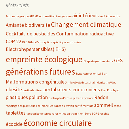
date
Mots-clefs
air intérieur
Actions de groupe
ADEME et transition énergétique
alcool
Alternatiba
Changement climatique
Amiante
biodiversité
Cocktails de pesticides
Contamination radioactive
COP 22
DAS Débit d'absorption spécifique
eaux usées
Electrohypersensibles( EHS)
empreinte écologique
GES
Etiquetage alimentaire
générations futures
hyperconnexion
Loi Elan
Malformations congénitales
microbiote intestinal
néonicotinoïdes
obésité
pertubateurs endocriniens
particules fines
Plan Ecophyto
plastiques
pollution
Radon
protoxyde d'azote
puberté précoce
sommeil
recyclage des plastiques
salmonelles
santé au travail
santé mentale
tabac
tablettes
taxe carbone
terres rares
villes en transition
Zone ZCR Grenoble
économie circulaire
écocide