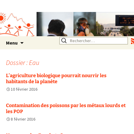
Association SERA Santé
Environnement Auvergne
Rhône Alpes
Un environnement sain pour
la santé de tous
Aller
Rechercher :
Menu
au
contenu
Dossier : Eau
L’agriculture biologique pourrait nourrir les
habitants de la planète
10 février 2016
Contamination des poissons par les métaux lourds et
les POP
8 février 2016