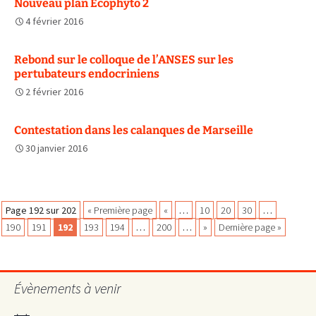
Nouveau plan Ecophyto 2
4 février 2016
Rebond sur le colloque de l’ANSES sur les
pertubateurs endocriniens
2 février 2016
Contestation dans les calanques de Marseille
30 janvier 2016
Navigation
Page 192 sur 202
« Première page
«
…
10
20
30
…
190
191
192
193
194
…
200
…
»
Dernière page »
des
Évènements à venir
articles