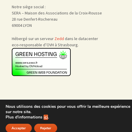
Notre siège social :
SERA – Maison des Associations de la Croix-Rousse
28 rue Denfert-Rochereau
69004 LYON
Hébergé sur un serveur
Zedd
dans le datacenter
eco-responsable d’OVH à Strasbourg.
Nous utilisons des cookies pour vous offrir la meilleure expérience
Accueil
|
Nous rejoindre
|
sur notre site.
Admin
Plus d'informations
ici
.
Accepter
Rejeter