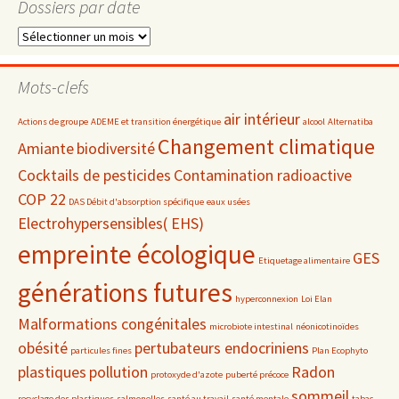
Dossiers par date
Dossiers
par
date
Mots-clefs
air intérieur
Actions de groupe
ADEME et transition énergétique
alcool
Alternatiba
Changement climatique
Amiante
biodiversité
Cocktails de pesticides
Contamination radioactive
COP 22
DAS Débit d'absorption spécifique
eaux usées
Electrohypersensibles( EHS)
empreinte écologique
GES
Etiquetage alimentaire
générations futures
hyperconnexion
Loi Elan
Malformations congénitales
microbiote intestinal
néonicotinoïdes
obésité
pertubateurs endocriniens
particules fines
Plan Ecophyto
plastiques
pollution
Radon
protoxyde d'azote
puberté précoce
sommeil
recyclage des plastiques
salmonelles
santé au travail
santé mentale
tabac