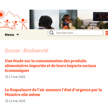
Association SERA Santé
Environnement Auvergne
Rhône Alpes
Un environnement sain pour
la santé de tous
Aller
Rechercher :
Menu
au
contenu
Dossier : Biodiversité
Une étude sur la consommation des produits
alimentaires importés et de leurs impacts sociaux
économiques
17 mai 2025
Le Roquelaure de l’air annonce l’état d’urgence par la
Ministre elle même
13 mai 2025