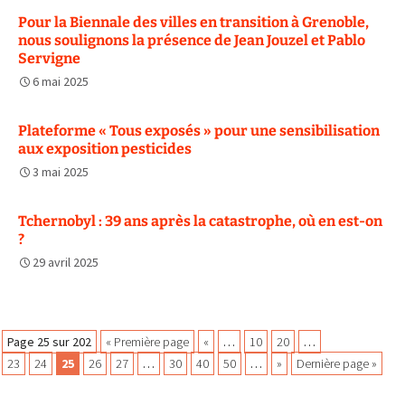
Pour la Biennale des villes en transition à Grenoble,
nous soulignons la présence de Jean Jouzel et Pablo
Servigne
6 mai 2025
Plateforme « Tous exposés » pour une sensibilisation
aux exposition pesticides
3 mai 2025
Tchernobyl : 39 ans après la catastrophe, où en est-on
?
29 avril 2025
Navigation
Page 25 sur 202
« Première page
«
…
10
20
…
23
24
25
26
27
…
30
40
50
…
»
Dernière page »