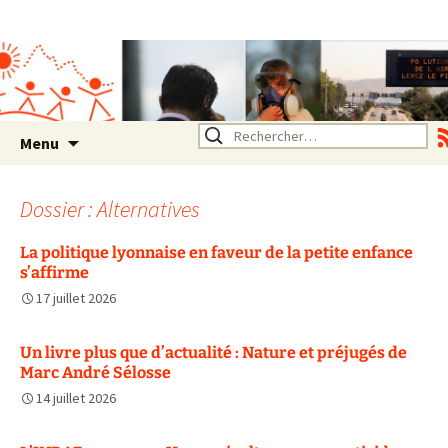
Association SERA Santé
Environnement Auvergne
Rhône Alpes
Un environnement sain pour
la santé de tous
Aller
Rechercher :
Menu
au
contenu
Dossier : Alternatives
La politique lyonnaise en faveur de la petite enfance
s’affirme
17 juillet 2026
Un livre plus que d’actualité : Nature et préjugés de
Marc André Sélosse
14 juillet 2026