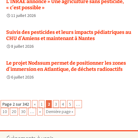
L’INRAE annonce » Une agriculture sans pesticide,
« c’est possible »
11 juillet 2026
Suivis des pesticides et leurs impacts pédiatriques au
CHU d’Amiens et maintenant à Nantes
8 juillet 2026
Le projet Nodssum permet de positionner les zones
d’immersion en Atlantique, de déchets radioactifs
6 juillet 2026
Navigation
Page 2 sur 342
«
1
2
3
4
5
…
10
20
30
…
»
Dernière page »
des