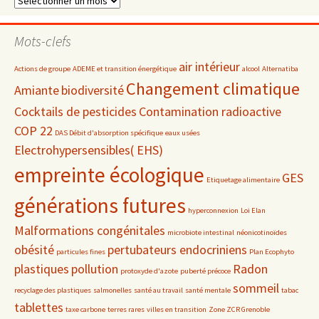
par
date
Mots-clefs
air intérieur
Actions de groupe
ADEME et transition énergétique
alcool
Alternatiba
Changement climatique
Amiante
biodiversité
Cocktails de pesticides
Contamination radioactive
COP 22
DAS Débit d'absorption spécifique
eaux usées
Electrohypersensibles( EHS)
empreinte écologique
GES
Etiquetage alimentaire
générations futures
hyperconnexion
Loi Elan
Malformations congénitales
microbiote intestinal
néonicotinoïdes
obésité
pertubateurs endocriniens
particules fines
Plan Ecophyto
plastiques
pollution
Radon
protoxyde d'azote
puberté précoce
sommeil
recyclage des plastiques
salmonelles
santé au travail
santé mentale
tabac
tablettes
taxe carbone
terres rares
villes en transition
Zone ZCR Grenoble