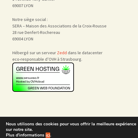
69007 LYON
Notre siège social :
SERA – Maison des Associations de la Croix-Rousse
28 rue Denfert-Rochereau
69004 LYON
Hébergé sur un serveur
Zedd
dans le datacenter
eco-responsable d’OVH à Strasbourg.
Nous utilisons des cookies pour vous offrir la meilleure expérience
Accueil
|
Nous rejoindre
|
sur notre site.
Admin
Plus d'informations
ici
.