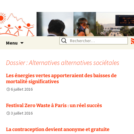
Association SERA Santé
Environnement Auvergne
Rhône Alpes
Un environnement sain pour
la santé de tous
Aller
Rechercher :
Menu
au
contenu
Dossier : Alternatives alternatives sociétales
Les énergies vertes apporteraient des baisses de
mortalité significatives
6 juillet 2016
Festival Zero Waste à Paris : un réel succès
3 juillet 2016
La contraception devient anonyme et gratuite