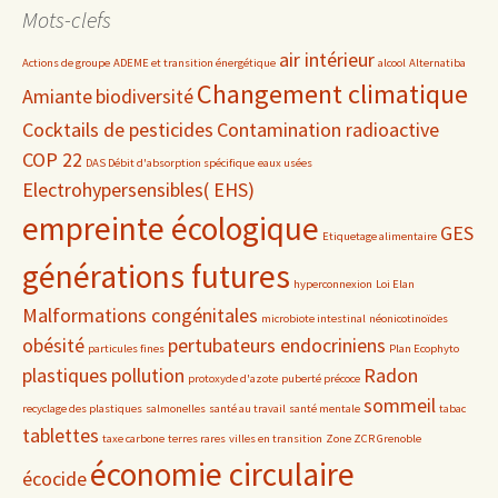
date
Mots-clefs
air intérieur
Actions de groupe
ADEME et transition énergétique
alcool
Alternatiba
Changement climatique
Amiante
biodiversité
Cocktails de pesticides
Contamination radioactive
COP 22
DAS Débit d'absorption spécifique
eaux usées
Electrohypersensibles( EHS)
empreinte écologique
GES
Etiquetage alimentaire
générations futures
hyperconnexion
Loi Elan
Malformations congénitales
microbiote intestinal
néonicotinoïdes
obésité
pertubateurs endocriniens
particules fines
Plan Ecophyto
plastiques
pollution
Radon
protoxyde d'azote
puberté précoce
sommeil
recyclage des plastiques
salmonelles
santé au travail
santé mentale
tabac
tablettes
taxe carbone
terres rares
villes en transition
Zone ZCR Grenoble
économie circulaire
écocide