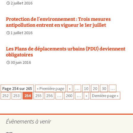
2 juillet 2016
Protection de l’environnement : Trois mesures
antipollution entrent en vigueur le 1er juillet
1 juillet 2016
Les Plans de déplacements urbains (PDU) deviennent
obligatoires
30 juin 2016
Navigation
Page 254 sur 265
« Première page
«
…
10
20
30
…
252
253
254
255
256
…
260
…
»
Dernière page »
des
Évènements à venir
articles