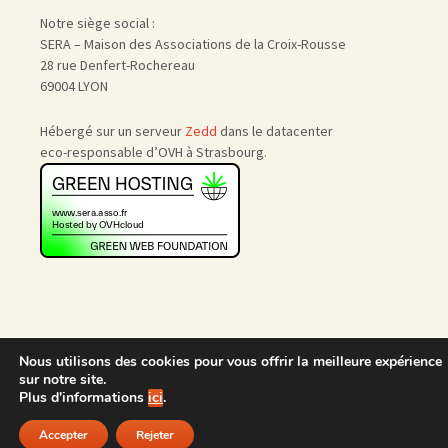
Notre siège social :
SERA – Maison des Associations de la Croix-Rousse
28 rue Denfert-Rochereau
69004 LYON
Hébergé sur un serveur
Zedd
dans le datacenter
eco-responsable d’OVH à Strasbourg.
Nous utilisons des cookies pour vous offrir la meilleure expérience
Accueil
|
Nous rejoindre
|
sur notre site.
Admin
Plus d'informations
ici
.
Accepter
Rejeter