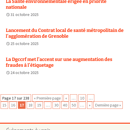
La Santé environnementale érigée en priorité
nationale
31 octobre 2025
Lancement du Contrat local de santé métropolitain de
l’agglomération de Grenoble
25 octobre 2025
La Dgccrf met l’accent sur une augmentation des
fraudes à l’étiquetage
24 octobre 2025
Navigation
Page 17 sur 238
« Première page
«
…
10
…
15
16
17
18
19
…
30
40
50
…
»
Dernière page »
des