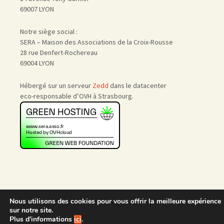
69007 LYON
Notre siège social :
SERA – Maison des Associations de la Croix-Rousse
28 rue Denfert-Rochereau
69004 LYON
Hébergé sur un serveur
Zedd
dans le datacenter
eco-responsable d’OVH à Strasbourg.
Nous utilisons des cookies pour vous offrir la meilleure expérience
Accueil
|
Nous rejoindre
|
sur notre site.
Admin
Plus d'informations
ici
.