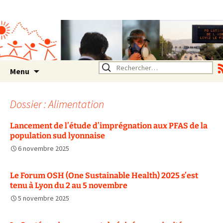
Association SERA Santé
Environnement Auvergne
Rhône Alpes
Un environnement sain pour
la santé de tous
Aller
Rechercher :
Menu
au
contenu
Dossier : Alimentation
Lancement de l’étude d’imprégnation aux PFAS de la
population sud lyonnaise
6 novembre 2025
Le Forum OSH (One Sustainable Health) 2025 s’est
tenu à Lyon du 2 au 5 novembre
5 novembre 2025