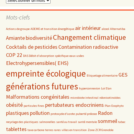
par
date
Mots-clefs
air intérieur
Actions de groupe
ADEME et transition énergétique
alcool
Alternatiba
Changement climatique
Amiante
biodiversité
Cocktails de pesticides
Contamination radioactive
COP 22
DAS Débit d'absorption spécifique
eaux usées
Electrohypersensibles( EHS)
empreinte écologique
GES
Etiquetage alimentaire
générations futures
hyperconnexion
Loi Elan
Malformations congénitales
microbiote intestinal
néonicotinoïdes
obésité
pertubateurs endocriniens
particules fines
Plan Ecophyto
plastiques
pollution
Radon
protoxyde d'azote
puberté précoce
sommeil
recyclage des plastiques
salmonelles
santé au travail
santé mentale
tabac
tablettes
taxe carbone
terres rares
villes en transition
Zone ZCR Grenoble