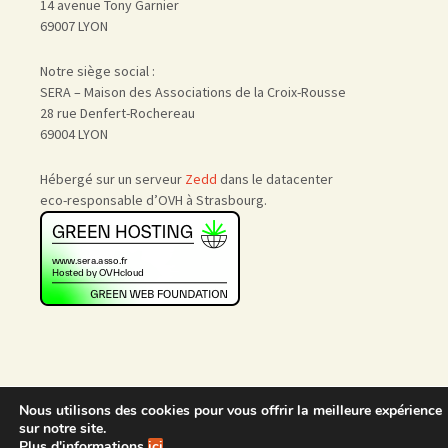
14 avenue Tony Garnier
69007 LYON
Notre siège social :
SERA – Maison des Associations de la Croix-Rousse
28 rue Denfert-Rochereau
69004 LYON
Hébergé sur un serveur
Zedd
dans le datacenter
eco-responsable d’OVH à Strasbourg.
Nous utilisons des cookies pour vous offrir la meilleure expérience
Accueil
|
Nous rejoindre
|
sur notre site.
Admin
Plus d'informations
ici
.