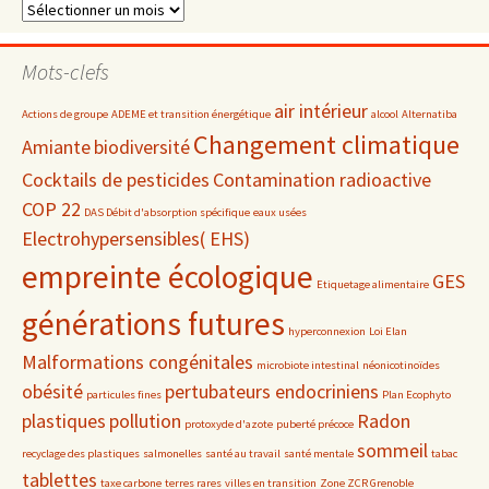
Dossiers
par
date
Mots-clefs
air intérieur
Actions de groupe
ADEME et transition énergétique
alcool
Alternatiba
Changement climatique
Amiante
biodiversité
Cocktails de pesticides
Contamination radioactive
COP 22
DAS Débit d'absorption spécifique
eaux usées
Electrohypersensibles( EHS)
empreinte écologique
GES
Etiquetage alimentaire
générations futures
hyperconnexion
Loi Elan
Malformations congénitales
microbiote intestinal
néonicotinoïdes
obésité
pertubateurs endocriniens
particules fines
Plan Ecophyto
plastiques
pollution
Radon
protoxyde d'azote
puberté précoce
sommeil
recyclage des plastiques
salmonelles
santé au travail
santé mentale
tabac
tablettes
taxe carbone
terres rares
villes en transition
Zone ZCR Grenoble