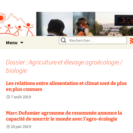
Association SERA Santé
Environnement Auvergne
Rhône Alpes
Un environnement sain pour
la santé de tous
Aller
Rechercher :
Menu
au
contenu
Dossier : Agriculture et élevage agroécologie /
biologie
Les relations entre alimentation et climat sont de plus
en plus connues
7 août 2019
Marc Dufumier agronome de renommée annonce la
capacité de nourrir le monde avec l’agro-écologie
20 juin 2019