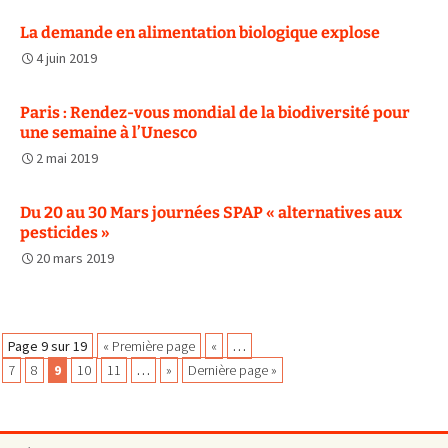
La demande en alimentation biologique explose
4 juin 2019
Paris : Rendez-vous mondial de la biodiversité pour
une semaine à l’Unesco
2 mai 2019
Du 20 au 30 Mars journées SPAP « alternatives aux
pesticides »
20 mars 2019
Navigation
Page 9 sur 19
« Première page
«
…
7
8
9
10
11
…
»
Dernière page »
des