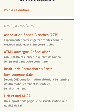
 ONG
Voir le calendrier
 de cuisson
Indispensables
 reprotoxique
Association Zones Blanches (AZB)
Expérimenter, créer et gérer des sites pour les
électro-sensibles et chimico-sensibles.
s
ATMO Auvergne-Rhône-Alpes
ATMO AURA: Visualisez la qualité de l’air en
es
temps réel dans votre commune.
 énergétique
Institut de Formation en Santé
Environnementale
Depuis 2013, une formation abordant l’ensemble
des thématiques reliant la santé et
l’environnement
L'air et moi AURA
Un support pédagogique de sensibilisation à la
qualité de l’air !