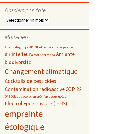
Dossiers par date
Dossiers
par
s
date
Mots-clefs
 téléphonie
Actions de groupe
ADEME et transition énergétique
air intérieur
Amiante
alcool
Alternatiba
biodiversité
Changement climatique
Cocktails de pesticides
Contamination radioactive
COP 22
DAS Débit d'absorption spécifique
eaux usées
Electrohypersensibles( EHS)
empreinte
écologique