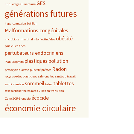
GES
Etiquetage alimentaire
générations futures
hyperconnexion
Loi Elan
Malformations congénitales
obésité
microbiote intestinal
néonicotinoïdes
particules fines
pertubateurs endocriniens
plastiques
pollution
Plan Ecophyto
Radon
protoxyde d'azote
puberté précoce
recyclage des plastiques
salmonelles
santé au travail
sommeil
tablettes
santé mentale
tabac
taxe carbone
terres rares
villes en transition
écocide
Zone ZCR Grenoble
économie circulaire