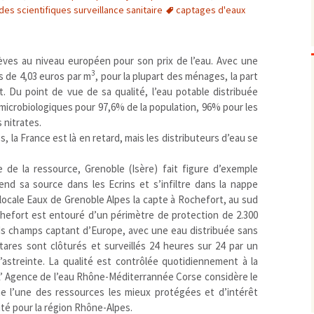
des scientifiques surveillance sanitaire
captages d'eaux
Biodiversité
emballages
positionnement citoyen /
Bruit
gaspillage alimentaire
Risques majeurs
Changements climatiques
modes de conservation et
lèves au niveau européen pour son prix de l’eau. Avec une
Contamination infectieuse
3
s de 4,03 euros par m
, pour la plupart des ménages, la part
. Du point de vue de sa qualité, l’eau potable distribuée
Contaminations chimiques
cancérigène / mutagène /
microbiologiques pour 97,6% de la population, 96% pour les
Déchets
métaux lourds et autres
économie circulaire
 nitrates.
Décisions politiques et juridiques
perturbateurs endocrinien
recyclage
européenne
 la France est là en retard, mais les distributeurs d’eau se
Eau
PFAS
traitements
internationale
mers et océans
Énergies
 de la ressource, Grenoble (Isère) fait figure d’exemple
nationale
superficielles et souterrain
fossiles
nd sa source dans les Ecrins et s’infiltre dans la nappe
Environnement numérique
renouvelables / transition
e locale Eaux de Grenoble Alpes la capte à Rochefort, au sud
Études scientifiques
épidémiologique
ochefort est entouré d’un périmètre de protection de 2.300
Jurisprudence
rapport économique
ands champs captant d’Europe, avec une eau distribuée sans
Logement
surveillance sanitaire
tares sont clôturés et surveillés 24 heures sur 24 par un
’astreinte. La qualité est contrôlée quotidiennement à la
Modes de comportement
toxicologique
. L’ Agence de l’eau Rhône-Méditerrannée Corse considère le
offre de soins
 l’une des ressources les mieux protégées et d’intérêt
Petite enfance
ité pour la région Rhône-Alpes.