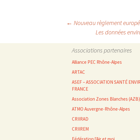
Navigation
←
Nouveau règlement europée
Les données envir
des
Associations partenaires
articles
Alliance PEC Rhône-Alpes
ARTAC
ASEF – ASSOCIATION SANTÉ EN
FRANCE
Association Zones Blanches (AZB)
ATMO Auvergne-Rhône-Alpes
CRIIRAD
CRIIREM
Fédération l'Air et moi