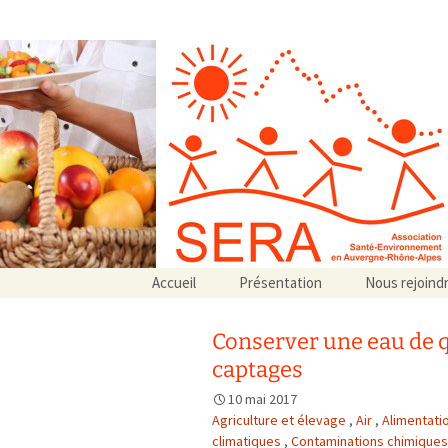
Association SERA Santé Envir
Un environnement sain pour la santé de tous
Aller
Accueil
Présentation
Nous rejoind
au
Qui sommes-nous ?
contenu
Associations partenaires
Conserver une eau de q
Associations adhérentes
captages
10 mai 2017
Agriculture et élevage
,
Air
,
Alimentati
climatiques
,
Contaminations chimique