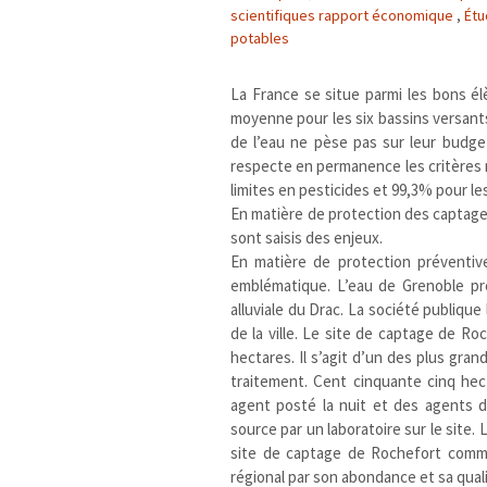
scientifiques rapport économique
,
Étu
potables
La France se situe parmi les bons é
moyenne pour les six bassins versant
de l’eau ne pèse pas sur leur budget
respecte en permanence les critères 
limites en pesticides et 99,3% pour les
En matière de protection des captages,
sont saisis des enjeux.
En matière de protection préventive
emblématique. L’eau de Grenoble pre
alluviale du Drac. La société publiqu
de la ville. Le site de captage de R
hectares. Il s’agit d’un des plus gr
traitement. Cent cinquante cinq hec
agent posté la nuit et des agents d
source par un laboratoire sur le site
site de captage de Rochefort comme
régional par son abondance et sa qual