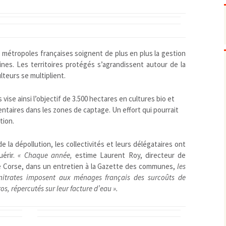
Pharmacovigilance, produits et
dispositifs de santé, vaccins
Population à risque
adolescents
Publications recommandées
exposition professionnelle
Rayonnements
femmes enceintes / enfant
ionisants
s métropoles françaises soignent de plus en plus la gestion
ines. Les territoires protégés s’agrandissent autour de la
réglementaire
non ionisants, ondes
Personnes agées
électromagnétiques (THT,
ulteurs se multiplient.
mobile, WIFI, Linky, …)
Santé publique
Sols
 vise ainsi l’objectif de 3.500 hectares en cultures bio et
Sommeil
ntaires dans les zones de captage. Un effort qui pourrait
Technologies
écrans / jeux vidéos
tion.
Tourisme
environnement industriel
la dépollution, les collectivités et leurs délégataires ont
Transports
nanotechnologies
uérir.
« Chaque année,
estime Laurent Roy, directeur de
Vie sociale
e Corse, dans un entretien à la Gazette des communes,
les
s nitrates imposent aux ménages français des surcoûts de
os, répercutés sur leur facture d’eau ».