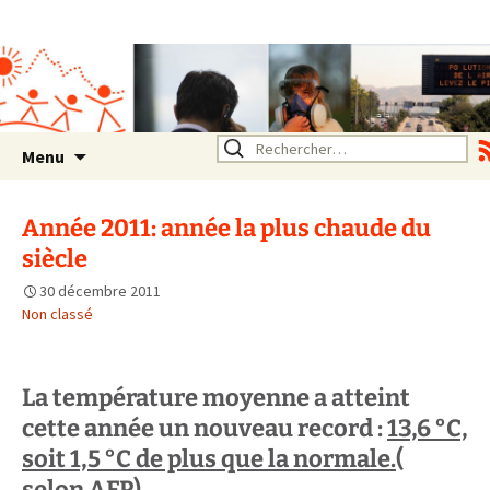
Association SERA Santé
Environnement Auvergne
Rhône Alpes
Un environnement sain pour
la santé de tous
Aller
Rechercher :
Menu
au
contenu
Année 2011: année la plus chaude du
siècle
30 décembre 2011
Non classé
La température moyenne a atteint
cette année un nouveau record :
13,6 °C,
soit 1,5 °C de plus que la normale.
(
selon AFP)