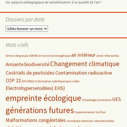
Un support pédagogique de sensibilisation à la qualité de l’air !
Dossiers par date
Dossiers
par
date
Mots-clefs
air intérieur
Actions de groupe
ADEME et transition énergétique
alcool
Alternatiba
Changement climatique
Amiante
biodiversité
Cocktails de pesticides
Contamination radioactive
COP 22
DAS Débit d'absorption spécifique
eaux usées
Electrohypersensibles( EHS)
empreinte écologique
GES
Etiquetage alimentaire
générations futures
hyperconnexion
Loi Elan
Malformations congénitales
microbiote intestinal
néonicotinoïdes