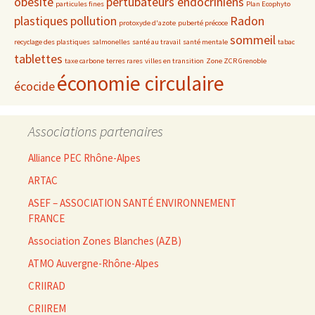
obésité
pertubateurs endocriniens
particules fines
Plan Ecophyto
plastiques
pollution
Radon
protoxyde d'azote
puberté précoce
sommeil
recyclage des plastiques
salmonelles
santé au travail
santé mentale
tabac
tablettes
taxe carbone
terres rares
villes en transition
Zone ZCR Grenoble
économie circulaire
écocide
Associations partenaires
Alliance PEC Rhône-Alpes
ARTAC
ASEF – ASSOCIATION SANTÉ ENVIRONNEMENT
FRANCE
Association Zones Blanches (AZB)
ATMO Auvergne-Rhône-Alpes
CRIIRAD
CRIIREM