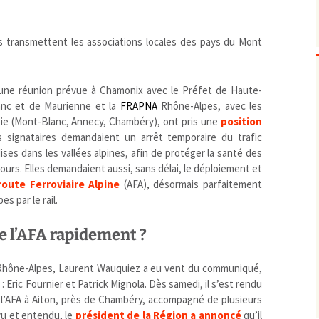
Biodiversité
emballages
positionnement citoyen / 
Bruit
gaspillage alimentaire
Risques majeurs
s transmettent les associations locales des pays du Mont
Changements climatiques
modes de conservation et
Contamination infectieuse
 une réunion prévue à Chamonix avec le Préfet de Haute-
Contaminations chimiques
cancérigène / mutagène / 
lanc et de Maurienne et la
FRAPNA
Rhône-Alpes, avec les
Déchets
métaux lourds et autres
économie circulaire
oie (Mont-Blanc, Annecy, Chambéry), ont pris une
position
Décisions politiques et juridiques
perturbateurs endocrinien
recyclage
européenne
s signataires demandaient un arrêt temporaire du trafic
Eau
PFAS
traitements
internationale
mers et océans
ises dans les vallées alpines, afin de protéger la santé des
cours. Elles demandaient aussi, sans délai, le déploiement et
Énergies
nationale
superficielles et souterrain
fossiles
oute Ferroviaire Alpine
(AFA), désormais parfaitement
Environnement numérique
renouvelables / transition
s par le rail.
Études scientifiques
épidémiologique
Jurisprudence
rapport économique
e l’AFA rapidement ?
Logement
surveillance sanitaire
Modes de comportement
toxicologique
 Rhône-Alpes, Laurent Wauquiez a eu vent du communiqué,
 Eric Fournier et Patrick Mignola. Dès samedi, il s’est rendu
offre de soins
 l’AFA à Aiton, près de Chambéry, accompagné de plusieurs
Petite enfance
 vu et entendu, le
président de la Région a annoncé
qu’il