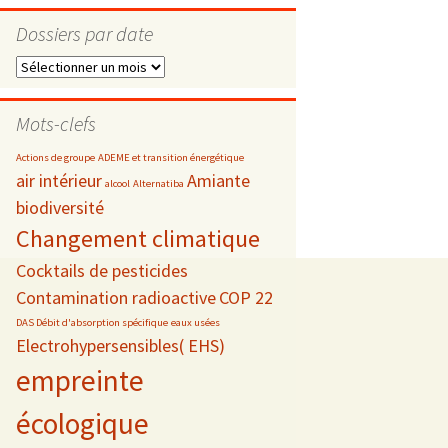
Dossiers par date
Dossiers
par
s
date
Mots-clefs
 téléphonie
Actions de groupe
ADEME et transition énergétique
air intérieur
Amiante
alcool
Alternatiba
biodiversité
Changement climatique
Cocktails de pesticides
Contamination radioactive
COP 22
DAS Débit d'absorption spécifique
eaux usées
Electrohypersensibles( EHS)
empreinte
écologique