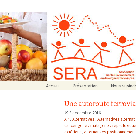
Association SERA Santé Envir
Un environnement sain pour la santé de tous
Aller
Accueil
Présentation
Nous rejoind
au
Qui sommes-nous ?
contenu
Associations partenaires
Une autoroute ferrovia
Associations adhérentes
9 décembre 2016
Air
,
Alternatives
,
Alternatives alternat
cancérigène / mutagène / reprotoxiqu
extérieur
,
Alternatives positionnemen