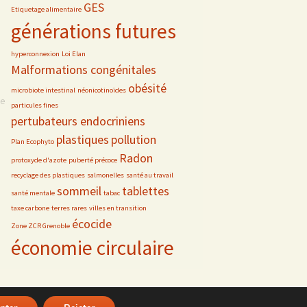
GES
Etiquetage alimentaire
générations futures
hyperconnexion
Loi Elan
Malformations congénitales
obésité
microbiote intestinal
néonicotinoïdes
se
particules fines
pertubateurs endocriniens
plastiques
pollution
Plan Ecophyto
Radon
protoxyde d'azote
puberté précoce
recyclage des plastiques
salmonelles
santé au travail
sommeil
tablettes
santé mentale
tabac
taxe carbone
terres rares
villes en transition
écocide
Zone ZCR Grenoble
économie circulaire