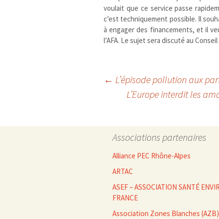
voulait que ce service passe rapidem
c’est techniquement possible. Il souhai
à engager des financements, et il v
l’AFA. Le sujet sera discuté au Consei
Navigation
←
L’épisode pollution aux par
L’Europe interdit les a
des
Associations partenaires
articles
Alliance PEC Rhône-Alpes
ARTAC
ASEF – ASSOCIATION SANTÉ EN
FRANCE
Association Zones Blanches (AZB)