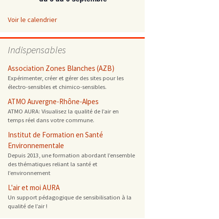
ONG
Voir le calendrier
 de cuisson
Indispensables
reprotoxique
Association Zones Blanches (AZB)
Expérimenter, créer et gérer des sites pour les
électro-sensibles et chimico-sensibles.
s
ATMO Auvergne-Rhône-Alpes
ATMO AURA: Visualisez la qualité de l’air en
es
temps réel dans votre commune.
 énergétique
Institut de Formation en Santé
Environnementale
Depuis 2013, une formation abordant l’ensemble
des thématiques reliant la santé et
l’environnement
L'air et moi AURA
Un support pédagogique de sensibilisation à la
qualité de l’air !