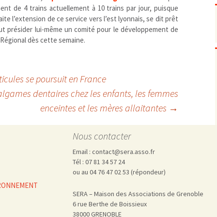
Pharmacovigilance, produits et
ent de 4 trains actuellement à 10 trains par jour, puisque
dispositifs de santé, vaccins
te l’extension de ce service vers l’est lyonnais, se dit prêt
Population à risque
adolescents
eut présider lui-même un comité pour le développement de
Publications recommandées
exposition professionnelle
l Régional dès cette semaine.
Rayonnements
femmes enceintes / enfant
ionisants
réglementaire
non ionisants, ondes
Personnes agées
électromagnétiques (THT,
mobile, WIFI, Linky, …)
Santé publique
ticules se poursuit en France
Sols
malgames dentaires chez les enfants, les femmes
Sommeil
enceintes et les mères allaitantes
→
Technologies
écrans / jeux vidéos
Tourisme
environnement industriel
Nous contacter
Transports
nanotechnologies
Email : contact@sera.asso.fr
Vie sociale
Tél : 07 81 34 57 24
ou au 04 76 47 02 53 (répondeur)
VIRONNEMENT
SERA – Maison des Associations de Grenoble
6 rue Berthe de Boissieux
38000 GRENOBLE