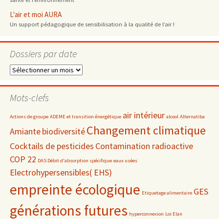
L'air et moi AURA
Un support pédagogique de sensibilisation à la qualité de l’air !
Dossiers par date
Dossiers
par
date
Mots-clefs
air intérieur
Actions de groupe
ADEME et transition énergétique
alcool
Alternatiba
Changement climatique
Amiante
biodiversité
Cocktails de pesticides
Contamination radioactive
COP 22
DAS Débit d'absorption spécifique
eaux usées
Electrohypersensibles( EHS)
empreinte écologique
GES
Etiquetage alimentaire
générations futures
hyperconnexion
Loi Elan