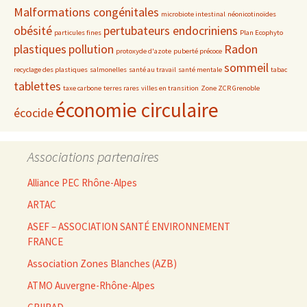
Malformations congénitales
microbiote intestinal
néonicotinoïdes
obésité
pertubateurs endocriniens
particules fines
Plan Ecophyto
plastiques
pollution
Radon
protoxyde d'azote
puberté précoce
sommeil
recyclage des plastiques
salmonelles
santé au travail
santé mentale
tabac
tablettes
taxe carbone
terres rares
villes en transition
Zone ZCR Grenoble
économie circulaire
écocide
Associations partenaires
Alliance PEC Rhône-Alpes
ARTAC
ASEF – ASSOCIATION SANTÉ ENVIRONNEMENT
FRANCE
Association Zones Blanches (AZB)
ATMO Auvergne-Rhône-Alpes