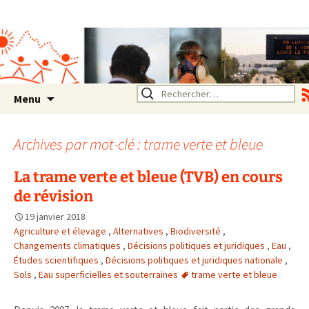
Association SERA Santé
Environnement Auvergne
Rhône Alpes
Un environnement sain pour
la santé de tous
Aller
Rechercher :
Menu
au
contenu
Archives par mot-clé : trame verte et bleue
La trame verte et bleue (TVB) en cours
de révision
19 janvier 2018
Agriculture et élevage
,
Alternatives
,
Biodiversité
,
Changements climatiques
,
Décisions politiques et juridiques
,
Eau
,
Études scientifiques
,
Décisions politiques et juridiques nationale
,
Sols
,
Eau superficielles et souterraines
trame verte et bleue