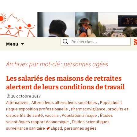
Association SERA Santé
Environnement Auvergne
Rhône Alpes
Un environnement sain pour
la santé de tous
Aller
Rechercher :
Menu
au
contenu
Archives par mot-clé : personnes agées
Les salariés des maisons de retraites
alertent de leurs conditions de travail
20 octobre 2017
Alternatives
,
Alternatives alternatives sociétales
,
Population à
risque exposition professionnelle
,
Pharmacovigilance, produits et
dispositifs de santé, vaccins
,
Population à risque
,
Études
scientifiques rapport économique
,
Études scientifiques
surveillance sanitaire
Ehpad
,
personnes agées