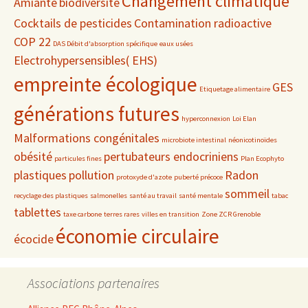
Changement climatique
Amiante
biodiversité
Cocktails de pesticides
Contamination radioactive
COP 22
DAS Débit d'absorption spécifique
eaux usées
Electrohypersensibles( EHS)
empreinte écologique
GES
Etiquetage alimentaire
générations futures
hyperconnexion
Loi Elan
Malformations congénitales
microbiote intestinal
néonicotinoïdes
obésité
pertubateurs endocriniens
particules fines
Plan Ecophyto
plastiques
pollution
Radon
protoxyde d'azote
puberté précoce
sommeil
recyclage des plastiques
salmonelles
santé au travail
santé mentale
tabac
tablettes
taxe carbone
terres rares
villes en transition
Zone ZCR Grenoble
économie circulaire
écocide
Associations partenaires