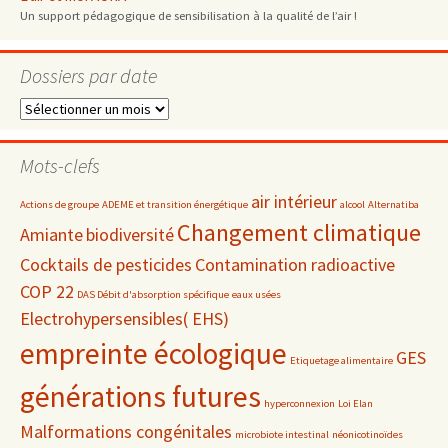
Un support pédagogique de sensibilisation à la qualité de l’air !
Dossiers par date
Dossiers
par
date
Mots-clefs
air intérieur
Actions de groupe
ADEME et transition énergétique
alcool
Alternatiba
Changement climatique
Amiante
biodiversité
Cocktails de pesticides
Contamination radioactive
COP 22
DAS Débit d'absorption spécifique
eaux usées
Electrohypersensibles( EHS)
empreinte écologique
GES
Etiquetage alimentaire
générations futures
hyperconnexion
Loi Elan
Malformations congénitales
microbiote intestinal
néonicotinoïdes