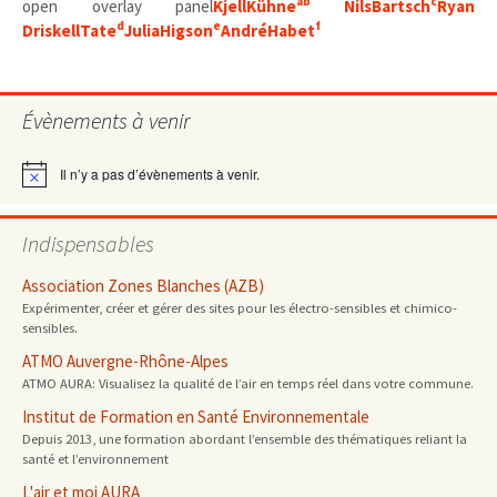
a
b
c
open overlay panel
Kjell
Kühne
Nils
Bartsch
Ryan
d
e
f
Driskell
Tate
Julia
Higson
André
Habet
Évènements à venir
Il n’y a pas d’évènements à venir.
Notice
Indispensables
Association Zones Blanches (AZB)
Expérimenter, créer et gérer des sites pour les électro-sensibles et chimico-
sensibles.
ATMO Auvergne-Rhône-Alpes
ATMO AURA: Visualisez la qualité de l’air en temps réel dans votre commune.
Institut de Formation en Santé Environnementale
Depuis 2013, une formation abordant l’ensemble des thématiques reliant la
santé et l’environnement
L'air et moi AURA