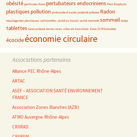
obésité
pertubateurs endocriniens
particules fines
Plan Ecophyto
plastiques
pollution
Radon
protoxyde d'azote
puberté précoce
sommeil
recyclage des plastiques
salmonelles
santé au travail
santé mentale
tabac
tablettes
taxe carbone
terres rares
villes en transition
Zone ZCR Grenoble
économie circulaire
écocide
Associations partenaires
Alliance PEC Rhône-Alpes
ARTAC
ASEF – ASSOCIATION SANTÉ ENVIRONNEMENT
FRANCE
Association Zones Blanches (AZB)
ATMO Auvergne-Rhône-Alpes
CRIIRAD
CRIIREM