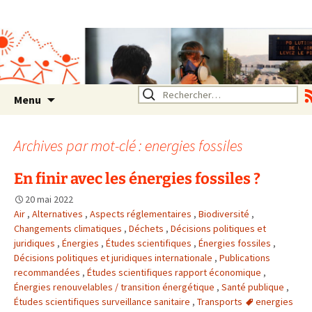
Association SERA Santé
Environnement Auvergne
Rhône Alpes
Un environnement sain pour
la santé de tous
Aller
Rechercher :
Menu
au
contenu
Archives par mot-clé : energies fossiles
En finir avec les énergies fossiles ?
20 mai 2022
Air
,
Alternatives
,
Aspects réglementaires
,
Biodiversité
,
Changements climatiques
,
Déchets
,
Décisions politiques et
juridiques
,
Énergies
,
Études scientifiques
,
Énergies fossiles
,
Décisions politiques et juridiques internationale
,
Publications
recommandées
,
Études scientifiques rapport économique
,
Énergies renouvelables / transition énergétique
,
Santé publique
,
Études scientifiques surveillance sanitaire
,
Transports
energies