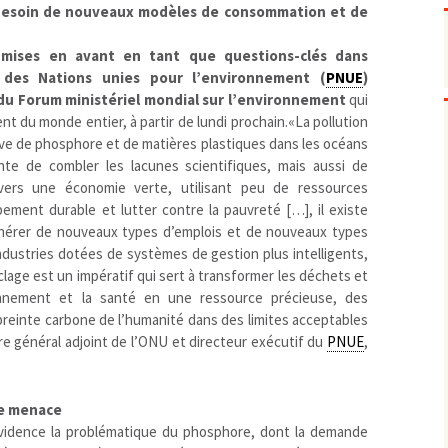
Pharmacovigilance, produits et
 besoin de nouveaux modèles de consommation et de
dispositifs de santé, vaccins
Population à risque
adolescents
mises en avant en tant que questions-clés dans
Publications recommandées
exposition professionnelle
 des Nations unies pour l’environnement (
PNUE
)
 du Forum ministériel mondial sur l’environnement
qui
Rayonnements
femmes enceintes / enfant
ionisants
nt du monde entier, à partir de lundi prochain.«La pollution
réglementaire
non ionisants, ondes
Personnes agées
électromagnétiques (THT,
ve de phosphore et de matières plastiques dans les océans
mobile, WIFI, Linky, …)
Santé publique
te de combler les lacunes scientifiques, mais aussi de
Sols
 vers une économie verte, utilisant peu de ressources
Sommeil
pement durable et lutter contre la pauvreté […], il existe
nérer de nouveaux types d’emplois et de nouveaux types
Technologies
écrans / jeux vidéos
industries dotées de systèmes de gestion plus intelligents,
Tourisme
environnement industriel
clage est un impératif qui sert à transformer les déchets et
Transports
nanotechnologies
ronnement et la santé en une ressource précieuse, des
Vie sociale
preinte carbone de l’humanité dans des limites acceptables
ire général adjoint de l’ONU et directeur exécutif du
PNUE
,
ne menace
vidence la problématique du phosphore, dont la demande