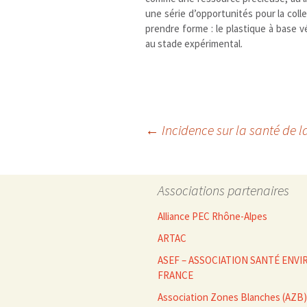
une série d’opportunités pour la coll
prendre forme : le plastique à base v
au stade expérimental.
Navigation
←
Incidence sur la santé de l
des
Associations partenaires
articles
Alliance PEC Rhône-Alpes
ARTAC
ASEF – ASSOCIATION SANTÉ EN
FRANCE
Association Zones Blanches (AZB)