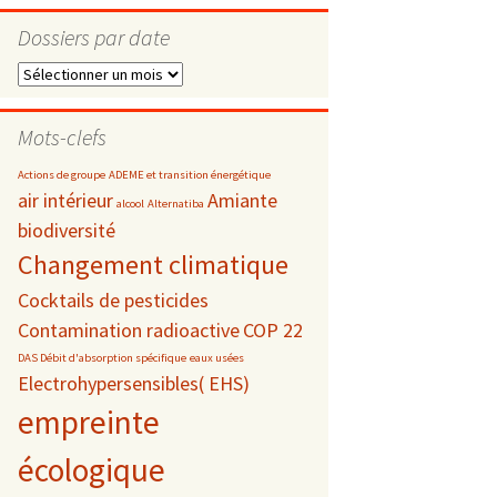
Dossiers par date
Dossiers
par
s
date
Mots-clefs
 téléphonie
Actions de groupe
ADEME et transition énergétique
air intérieur
Amiante
alcool
Alternatiba
biodiversité
Changement climatique
Cocktails de pesticides
Contamination radioactive
COP 22
DAS Débit d'absorption spécifique
eaux usées
Electrohypersensibles( EHS)
empreinte
écologique