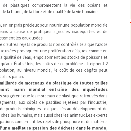
s de plastiques compromettent la vie des océans et
Biodiversité
emballages
positionnement citoyen /
e la faune, de la flore et de qualité de la vie humaine.
Bruit
gaspillage alimentaire
Risques majeurs
Changements climatiques
modes de conservation et
 un engrais précieux pour nourrir une population mondiale
Contamination infectieuse
céans à cause de pratiques agricoles inadéquates et de
ectement les eaux usées.
Contaminations chimiques
cancérigène / mutagène /
que d’autres rejets de produits non contrôlés tels que l’azote
Déchets
métaux lourds et autres
économie circulaire
ux usées provoquent une prolifération d’algues comme en
Décisions politiques et juridiques
perturbateurs endocrinien
recyclage
européenne
 la qualité de l’eau, empoisonnent les stocks de poissons et
Eau
PFAS
traitements
internationale
mers et océans
n qu’aux États-Unis, les coûts de ce problème atteignent 2
rapolation, au niveau mondial, le coût de ces dégâts peut
Énergies
nationale
superficielles et souterrain
fossiles
ollars par an.
Environnement numérique
renouvelables / transition
 milliards de morceaux de plastique de toutes tailles
Études scientifiques
épidémiologique
ment marin mondial entraîne des inquiétudes
Jurisprudence
rapport économique
s suggèrent que les morceaux de plastique retrouvés dans
Logement
surveillance sanitaire
gments, aux côtés de pastilles rejetées par l’industrie,
e produits chimiques toxiques liés au développement de
Modes de comportement
toxicologique
é chez les humains, mais aussi chez les animaux.Les experts
offre de soins
pations concernant les rejets de phosphore et de matières
Petite enfance
d’une meilleure gestion des déchets dans le monde,