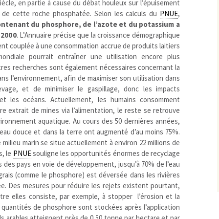
iècle, en partie à cause du débat houleux sur l’épuisement
 de cette roche phosphatée. Selon les calculs du
PNUE
,
contenant du phosphore, de l’azote et du potassium a
 2000
. L’Annuaire précise que la croissance démographique
nt couplée à une consommation accrue de produits laitiers
ondiale pourrait entraîner une utilisation encore plus
utres recherches sont également nécessaires concernant la
s l’environnement, afin de maximiser son utilisation dans
levage, et de minimiser le gaspillage, donc les impacts
 et les océans. Actuellement, les humains consomment
extrait de mines via l’alimentation, le reste se retrouve
nvironnement aquatique. Au cours des 50 dernières années,
eau douce et dans la terre ont augmenté d’au moins 75%.
milieu marin se situe actuellement à environ 22 millions de
s, le
PNUE
souligne les opportunités énormes de recyclage
s des pays en voie de développement, jusqu’à 70% de l’eau
rais (comme le phosphore) est déversée dans les rivières
ée. Des mesures pour réduire les rejets existent pourtant,
ntre elles consiste, par exemple, à stopper l’érosion et la
 quantités de phosphore sont stockées après l’application
ols arables atteignent près de 0,50 tonne par hectare et par