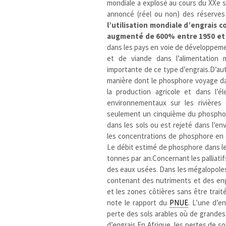
mondiale a explosé au cours du XXe s
annoncé (réel ou non) des réserves
l’utilisation mondiale d’engrais 
augmenté de 600% entre 1950 et
dans les pays en voie de développeme
et de viande dans l’alimentation m
importante de ce type d’engrais.D’a
manière dont le phosphore voyage dan
la production agricole et dans l’é
environnementaux sur les rivières
seulement un cinquième du phosphore 
dans les sols ou est rejeté dans l’e
les concentrations de phosphore en 
Le débit estimé de phosphore dans le 
tonnes par an.Concernant les palliatif
des eaux usées. Dans les mégalopole
contenant des nutriments et des eng
et les zones côtières sans être trait
note le rapport du
PNUE
. L’une d’e
perte des sols arables où de grandes
d’engrais.En Afrique, les pertes de s