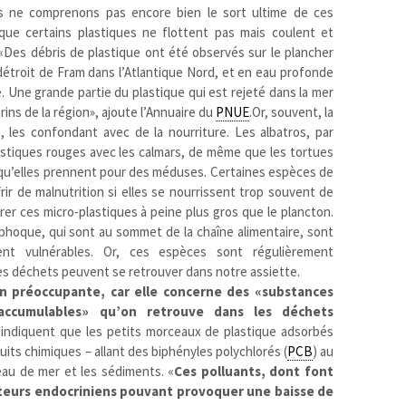
us ne comprenons pas encore bien le sort ultime de ces
 que certains plastiques ne flottent pas mais coulent et
«Des débris de plastique ont été observés sur le plancher
étroit de Fram dans l’Atlantique Nord, et en eau profonde
. Une grande partie du plastique qui est rejeté dans la mer
ins de la région», ajoute l’Annuaire du
PNUE
.Or, souvent, la
 les confondant avec de la nourriture. Les albatros, par
stiques rouges avec les calmars, de même que les tortues
 qu’elles prennent pour des méduses. Certaines espèces de
ir de malnutrition si elles se nourrissent trop souvent de
er ces micro-plastiques à peine plus gros que le plancton.
hoque, qui sont au sommet de la chaîne alimentaire, sont
nt vulnérables. Or, ces espèces sont régulièrement
es déchets peuvent se retrouver dans notre assiette.
n préoccupante, car elle concerne des «substances
-accumulables» qu’on retrouve dans les déchets
 indiquent que les petits morceaux de plastique adsorbés
uits chimiques – allant des biphényles polychlorés (
PCB
) au
eau de mer et les sédiments. «
Ces polluants, dont font
ateurs endocriniens pouvant provoquer une baisse de