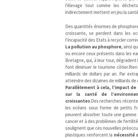
l’élevage tout comme les déchet
indirectement mettent en jeu la santé d
Des quantités énormes de phosphore,
croissante, se perdent dans les o
l’incapacité des Etats à recycler corr
La pollution au phosphore
, ainsi 
ou encore ceux présents dans les ea
Bretagne, qui, à leur tour, dégradent
font diminuer le tourisme côtier.Rie
milliards de dollars par an. Par ext
atteindre des dizaines de milliards de d
Parallèlement à cela, l’impact de
sur la santé de l’environne
croissantes
.Des recherches récente
les océans sous forme de petits fra
peuvent absorber toute une gamme d
cancer et à des problèmes de fertilit
soulignent que ces nouvelles préoccu
plastiques renforcent la
nécessité 