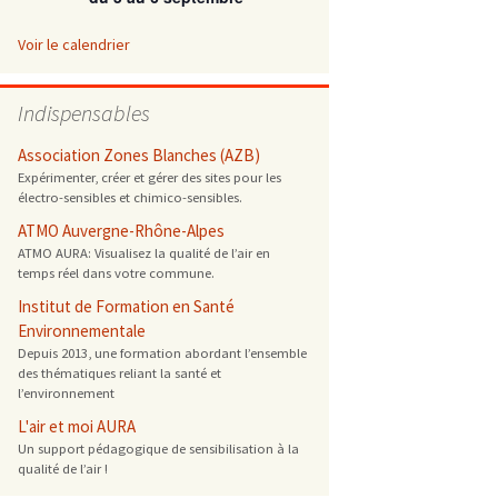
 ONG
Voir le calendrier
 de cuisson
Indispensables
 reprotoxique
Association Zones Blanches (AZB)
Expérimenter, créer et gérer des sites pour les
électro-sensibles et chimico-sensibles.
s
ATMO Auvergne-Rhône-Alpes
ATMO AURA: Visualisez la qualité de l’air en
es
temps réel dans votre commune.
 énergétique
Institut de Formation en Santé
Environnementale
Depuis 2013, une formation abordant l’ensemble
des thématiques reliant la santé et
l’environnement
L'air et moi AURA
Un support pédagogique de sensibilisation à la
qualité de l’air !