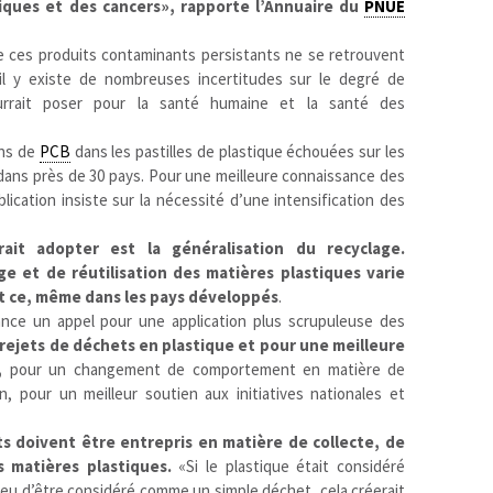
tiques et des cancers», rapporte l’Annuaire du
PNUE
ue ces produits contaminants persistants ne se retrouvent
’il y existe de nombreuses incertitudes sur le degré de
rrait poser pour la santé humaine et la santé des
ons de
PCB
dans les pastilles de plastique échouées sur les
 dans près de 30 pays. Pour une meilleure connaissance des
blication insiste sur la nécessité d’une intensification des
ait adopter est la généralisation du recyclage.
ge et de réutilisation des matières plastiques varie
t ce, même dans les pays développés
.
nce un appel pour une application plus scrupuleuse des
 rejets de déchets en plastique et pour une meilleure
s,
pour un changement de comportement en matière de
, pour un meilleur soutien aux initiatives nationales et
ts doivent être entrepris en matière de collecte, de
s matières plastiques.
«Si le plastique était considéré
eu d’être considéré comme un simple déchet, cela créerait