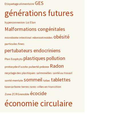
GES
Etiquetage alimentaire
générations futures
hyperconnexion
Loi Elan
Malformations congénitales
obésité
microbiote intestinal
néonicotinoïdes
particules fines
pertubateurs endocriniens
plastiques
pollution
Plan Ecophyto
Radon
protoxyde d'azote
puberté précoce
recyclage des plastiques
salmonelles
santé au travail
sommeil
tablettes
santé mentale
tabac
taxe carbone
terres rares
villes en transition
écocide
Zone ZCR Grenoble
économie circulaire