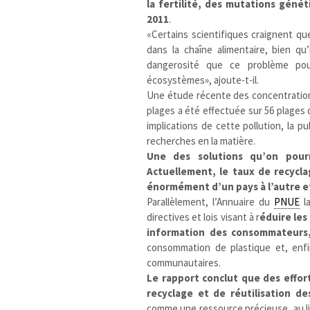
la fertilité, des mutations géné
2011
.
«Certains scientifiques craignent q
dans la chaîne alimentaire, bien qu
dangerosité que ce problème pou
écosystèmes», ajoute-t-il.
Une étude récente des concentrati
plages a été effectuée sur 56 plages
implications de cette pollution, la pu
recherches en la matière.
Une des solutions qu’on pourr
Actuellement, le taux de recycla
énormément d’un pays à l’autre e
Parallèlement, l’Annuaire du
PNUE
la
directives et lois visant à r
éduire les
information des consommateur
consommation de plastique et, enfin
communautaires.
Le rapport conclut que des effor
recyclage et de réutilisation de
comme une ressource précieuse, au li