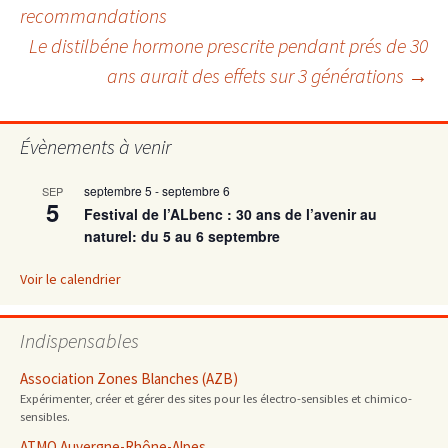
des
recommandations
Le distilbéne hormone prescrite pendant prés de 30
articles
ans aurait des effets sur 3 générations
→
Évènements à venir
septembre 5
-
septembre 6
SEP
5
Festival de l’ALbenc : 30 ans de l’avenir au
naturel: du 5 au 6 septembre
Voir le calendrier
Indispensables
Association Zones Blanches (AZB)
Expérimenter, créer et gérer des sites pour les électro-sensibles et chimico-
sensibles.
ATMO Auvergne-Rhône-Alpes