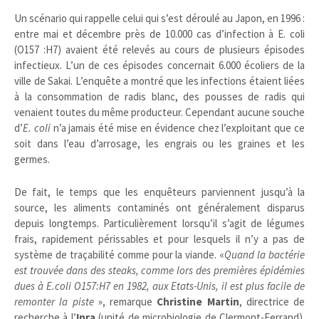
Un scénario qui rappelle celui qui s’est déroulé au Japon, en 1996 :
entre mai et décembre près de 10.000 cas d’infection à E. coli
(O157 :H7) avaient été relevés au cours de plusieurs épisodes
infectieux. L’un de ces épisodes concernait 6.000 écoliers de la
ville de Sakai. L’enquête a montré que les infections étaient liées
à la consommation de radis blanc, des pousses de radis qui
venaient toutes du même producteur. Cependant aucune souche
d’
E. coli
n’a jamais été mise en évidence chez l’exploitant que ce
soit dans l’eau d’arrosage, les engrais ou les graines et les
germes.
De fait, le temps que les enquêteurs parviennent jusqu’à la
source, les aliments contaminés ont généralement disparus
depuis longtemps. Particulièrement lorsqu’il s’agit de légumes
frais, rapidement périssables et pour lesquels il n’y a pas de
système de traçabilité comme pour la viande. «
Quand la bactérie
est trouvée dans des steaks, comme lors des premières épidémies
dues à E.coli O157:H7 en 1982, aux Etats-Unis, il est plus facile de
remonter la piste
», remarque
Christine Martin
, directrice de
recherche à l’
Inra
(unité de microbiologie de Clermont-Ferrand).