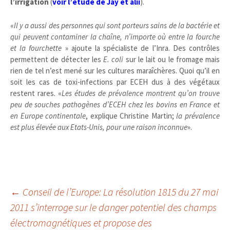
l’irrigation
(
voir l’étude de Jay et alii
).
«
Il y a aussi des personnes qui sont porteurs sains de la bactérie et
qui peuvent contaminer la chaîne, n’importe où entre la fourche
et la fourchette
» ajoute la spécialiste de l’Inra. Des contrôles
permettent de détecter les
E. coli
sur le lait ou le fromage mais
rien de tel n’est mené sur les cultures maraîchères. Quoi qu’il en
soit les cas de toxi-infections par ECEH dus à des végétaux
restent rares. «
Les études de prévalence montrent qu’on trouve
peu de souches pathogènes d’ECEH chez les bovins en France et
en Europe continentale
, explique Christine Martin;
la prévalence
est plus élevée aux Etats-Unis, pour une raison inconnue
».
Navigation
←
Conseil de l’Europe: La résolution 1815 du 27 mai
2011 s’interroge sur le danger potentiel des champs
électromagnétiques et propose des