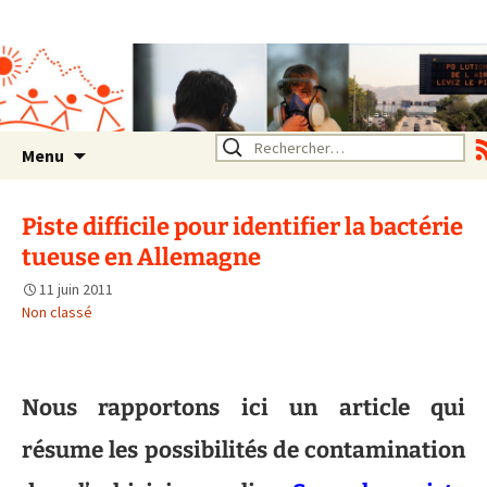
Association SERA Santé
Environnement Auvergne
Rhône Alpes
Un environnement sain pour
la santé de tous
Aller
Rechercher :
Menu
au
contenu
Piste difficile pour identifier la bactérie
tueuse en Allemagne
11 juin 2011
Non classé
Nous rapportons ici un article qui
résume les possibilités de contamination