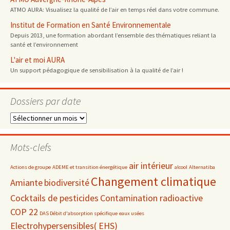
ATMO AURA: Visualisez la qualité de l’air en temps réel dans votre commune.
Institut de Formation en Santé Environnementale
Depuis 2013, une formation abordant l’ensemble des thématiques reliant la
santé et l’environnement
L'air et moi AURA
Un support pédagogique de sensibilisation à la qualité de l’air !
Dossiers par date
Dossiers
par
date
Mots-clefs
air intérieur
Actions de groupe
ADEME et transition énergétique
alcool
Alternatiba
Changement climatique
Amiante
biodiversité
Cocktails de pesticides
Contamination radioactive
COP 22
DAS Débit d'absorption spécifique
eaux usées
Electrohypersensibles( EHS)