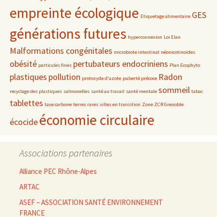
empreinte écologique
GES
Etiquetage alimentaire
générations futures
hyperconnexion
Loi Elan
Malformations congénitales
microbiote intestinal
néonicotinoïdes
obésité
pertubateurs endocriniens
particules fines
Plan Ecophyto
plastiques
pollution
Radon
protoxyde d'azote
puberté précoce
sommeil
recyclage des plastiques
salmonelles
santé au travail
santé mentale
tabac
tablettes
taxe carbone
terres rares
villes en transition
Zone ZCR Grenoble
économie circulaire
écocide
Associations partenaires
Alliance PEC Rhône-Alpes
ARTAC
ASEF – ASSOCIATION SANTÉ ENVIRONNEMENT
FRANCE