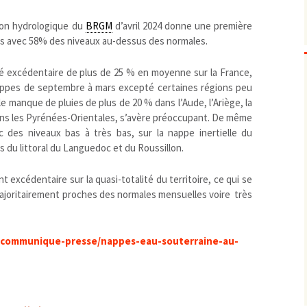
Biodiversité
emballages
positionnement citoyen /
tion hydrologique du
BRGM
d’avril 2024 donne une première
Bruit
gaspillage alimentaire
Risques majeurs
es avec 58% des niveaux au-dessus des normales.
Changements climatiques
modes de conservation et
Contamination infectieuse
été excédentaire de plus de 25 % en moyenne sur la France,
appes de septembre à mars excepté certaines régions peu
Contaminations chimiques
cancérigène / mutagène /
le manque de pluies de plus de 20 % dans l’Aude, l’Ariège, la
Déchets
métaux lourds et autres
économie circulaire
ans les Pyrénées-Orientales, s’avère préoccupant. De même
Décisions politiques et juridiques
perturbateurs endocrinien
recyclage
européenne
c des niveaux bas à très bas, sur la nappe inertielle du
Eau
PFAS
traitements
internationale
mers et océans
s du littoral du Languedoc et du Roussillon.
Énergies
nationale
superficielles et souterrain
fossiles
 excédentaire sur la quasi-totalité du territoire, ce qui se
Environnement numérique
renouvelables / transition
majoritairement proches des normales mensuelles voire très
Études scientifiques
épidémiologique
Jurisprudence
rapport économique
Logement
surveillance sanitaire
e/communique-presse/nappes-eau-souterraine-au-
Modes de comportement
toxicologique
offre de soins
Petite enfance