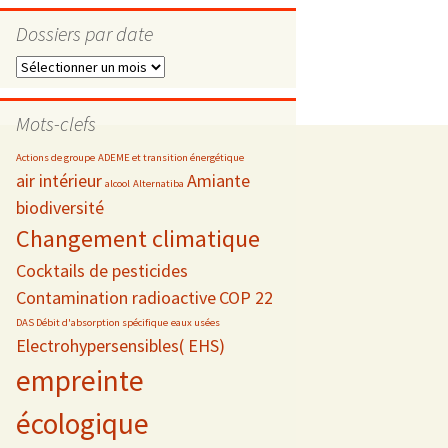
Dossiers par date
Dossiers
par
s
date
Mots-clefs
 téléphonie
Actions de groupe
ADEME et transition énergétique
air intérieur
Amiante
alcool
Alternatiba
biodiversité
Changement climatique
Cocktails de pesticides
Contamination radioactive
COP 22
DAS Débit d'absorption spécifique
eaux usées
Electrohypersensibles( EHS)
empreinte
écologique