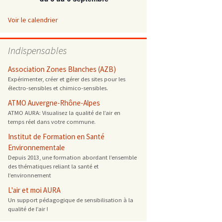
 ONG
Voir le calendrier
 de cuisson
Indispensables
 reprotoxique
Association Zones Blanches (AZB)
Expérimenter, créer et gérer des sites pour les
électro-sensibles et chimico-sensibles.
s
ATMO Auvergne-Rhône-Alpes
ATMO AURA: Visualisez la qualité de l’air en
es
temps réel dans votre commune.
 énergétique
Institut de Formation en Santé
Environnementale
Depuis 2013, une formation abordant l’ensemble
des thématiques reliant la santé et
l’environnement
L'air et moi AURA
Un support pédagogique de sensibilisation à la
qualité de l’air !