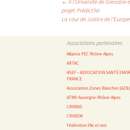
Navigation
←
A l’Université de Grenoble
projet: Prédict’Air
La cour de Justice de l’Europe
des
articles
Associations partenaires
Alliance PEC Rhône-Alpes
ARTAC
ASEF – ASSOCIATION SANTÉ EN
FRANCE
Association Zones Blanches (AZB)
ATMO Auvergne-Rhône-Alpes
CRIIRAD
CRIIREM
Fédération l'Air et moi