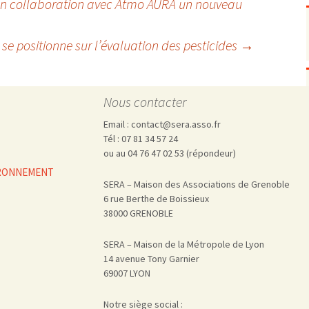
 en collaboration avec Atmo AURA un nouveau
Pharmacovigilance, produits et
dispositifs de santé, vaccins
Population à risque
adolescents
 se positionne sur l’évaluation des pesticides
→
Publications recommandées
exposition professionnelle
Rayonnements
femmes enceintes / enfant
ionisants
réglementaire
non ionisants, ondes
Personnes agées
électromagnétiques (THT,
Nous contacter
mobile, WIFI, Linky, …)
Santé publique
Email : contact@sera.asso.fr
Sols
Tél : 07 81 34 57 24
Sommeil
ou au 04 76 47 02 53 (répondeur)
Technologies
écrans / jeux vidéos
VIRONNEMENT
Tourisme
environnement industriel
SERA – Maison des Associations de Grenoble
6 rue Berthe de Boissieux
Transports
nanotechnologies
38000 GRENOBLE
Vie sociale
SERA – Maison de la Métropole de Lyon
14 avenue Tony Garnier
69007 LYON
Notre siège social :