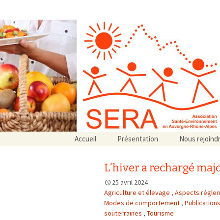
Association SERA Santé Envir
Un environnement sain pour la santé de tous
Aller
Accueil
Présentation
Nous rejoind
au
Qui sommes-nous ?
contenu
Associations partenaires
L’hiver a rechargé maj
Associations adhérentes
25 avril 2024
Agriculture et élevage
,
Aspects régle
Modes de comportement
,
Publicatio
souterraines
,
Tourisme