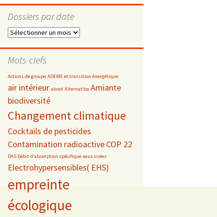
Dossiers par date
Dossiers
par
s
date
Mots-clefs
 téléphonie
Actions de groupe
ADEME et transition énergétique
air intérieur
Amiante
alcool
Alternatiba
biodiversité
Changement climatique
Cocktails de pesticides
Contamination radioactive
COP 22
DAS Débit d'absorption spécifique
eaux usées
Electrohypersensibles( EHS)
empreinte
écologique