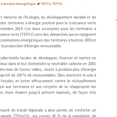
 transition énergétique
TEPCV
,
TEPOS
Biodiversité
emballages
positionnement citoyen /
Bruit
gaspillage alimentaire
Risques majeurs
rs ministre de l’écologie, du développement durable et de
Changements climatiques
modes de conservation et
 des territoires à énergie positive pour la croissance verte
Contamination infectieuse
septembre 2014. Ces deux acronymes pour les territoires à
issance verte (TEPCV) sont des démarches qui se rejoignent
Contaminations chimiques
cancérigène / mutagène /
nsommations énergétiques des territoires à horizon 2050 et
Déchets
métaux lourds et autres
économie circulaire
r la production d’énergie renouvelable.
Décisions politiques et juridiques
perturbateurs endocrinien
recyclage
européenne
Eau
PFAS
traitements
internationale
mers et océans
ollectivités locales de développer, financer et mettre en
Énergies
nationale
superficielles et souterrain
fossiles
eux dans le but d’atteindre la neutralité carbone en 2050.
ales mais de toutes tailles, visent à produire plus d’énergie
Environnement numérique
renouvelables / transition
jectif de 100 % de renouvelables. Elles montrent la voie à
Études scientifiques
épidémiologique
 fossiles et lutter efficacement contre le réchauffement
Jurisprudence
rapport économique
ssi aux territoires et aux citoyens de se réapproprier les
Logement
surveillance sanitaire
es choix étaient jusqu’à présent imposés, de façon très
Modes de comportement
toxicologique
offre de soins
uté de travail régionale a ainsi permis de conforter un
Petite enfance
s appele TEPosCV), qui couvre 43 % de la population de