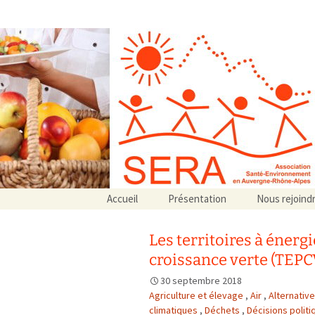
Association SERA Santé Envir
Un environnement sain pour la santé de tous
Aller
Accueil
Présentation
Nous rejoind
au
Qui sommes-nous ?
contenu
Associations partenaires
Les territoires à énerg
Associations adhérentes
croissance verte (TEPC
30 septembre 2018
Agriculture et élevage
,
Air
,
Alternativ
climatiques
,
Déchets
,
Décisions politi