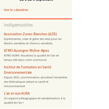
 ONG
Voir le calendrier
 de cuisson
Indispensables
 reprotoxique
Association Zones Blanches (AZB)
Expérimenter, créer et gérer des sites pour les
électro-sensibles et chimico-sensibles.
s
ATMO Auvergne-Rhône-Alpes
ATMO AURA: Visualisez la qualité de l’air en
es
temps réel dans votre commune.
 énergétique
Institut de Formation en Santé
Environnementale
Depuis 2013, une formation abordant l’ensemble
des thématiques reliant la santé et
l’environnement
L'air et moi AURA
Un support pédagogique de sensibilisation à la
qualité de l’air !