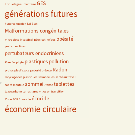
GES
Etiquetage alimentaire
générations futures
hyperconnexion
Loi Elan
Malformations congénitales
obésité
microbiote intestinal
néonicotinoïdes
particules fines
pertubateurs endocriniens
plastiques
pollution
Plan Ecophyto
Radon
protoxyde d'azote
puberté précoce
recyclage des plastiques
salmonelles
santé au travail
se
sommeil
tablettes
santé mentale
tabac
taxe carbone
terres rares
villes en transition
écocide
Zone ZCR Grenoble
économie circulaire