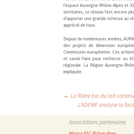
l’espace Auvergne-Rhône-Alpes et 33 
territoires, ce réseau l’est encore pl
d’apporter une grande richesse au ré
apprécié de tous.
Depuis de nombreuses années, AURA-E
des projets de dimension europée
Commission européenne. Ces actions 
et savoir-faire pour renforcer ou é
régionale. La Région Auvergne-Rhôn
impliquée.
Navigation
←
La filière bio du lait conti
L’ADEME analyse la face
des
Associations partenaires
Alliance PEC Rhône-Alpes