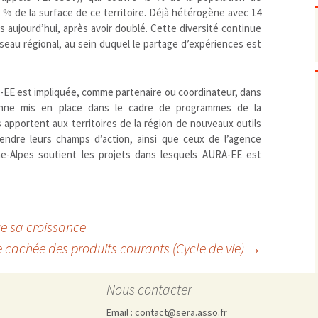
Pharmacovigilance, produits et
% de la surface de ce territoire. Déjà hétérogène avec 14
dispositifs de santé, vaccins
us aujourd’hui, après avoir doublé. Cette diversité continue
Population à risque
adolescents
seau régional, au sein duquel le partage d’expériences est
Publications recommandées
exposition professionnelle
Rayonnements
femmes enceintes / enfant
ionisants
réglementaire
non ionisants, ondes
Personnes agées
E est impliquée, comme partenaire ou coordinateur, dans
électromagnétiques (THT,
nne mis en place dans le cadre de programmes de la
mobile, WIFI, Linky, …)
Santé publique
apportent aux territoires de la région de nouveaux outils
Sols
tendre leurs champs d’action, ainsi que ceux de l’agence
Sommeil
e-Alpes soutient les projets dans lesquels AURA-EE est
Technologies
écrans / jeux vidéos
Tourisme
environnement industriel
Transports
nanotechnologies
nue sa croissance
Vie sociale
 cachée des produits courants (Cycle de vie)
→
Nous contacter
Email : contact@sera.asso.fr