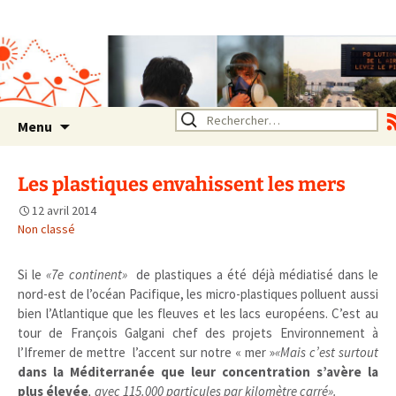
Association SERA Santé
Environnement Auvergne
Rhône Alpes
Un environnement sain pour
la santé de tous
Aller
Rechercher :
Menu
au
contenu
Les plastiques envahissent les mers
12 avril 2014
Non classé
Si le
«7e continent»
de plastiques a été déjà médiatisé dans le
nord-est de l’océan Pacifique, les micro-plastiques polluent aussi
bien l’Atlantique que les fleuves et les lacs européens. C’est au
tour de François Galgani chef des projets Environnement à
l’Ifremer de mettre l’accent sur notre « mer »
«Mais c’est surtout
dans la Méditerranée que leur concentration s’avère la
plus élevée
, avec 115.000 particules par kilomètre carré».