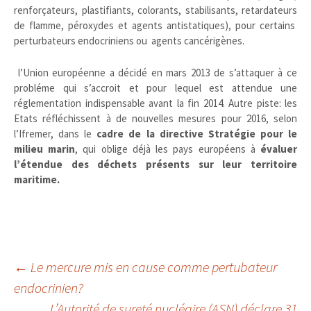
renforçateurs, plastifiants, colorants, stabilisants, retardateurs
de flamme, péroxydes et agents antistatiques), pour certains
perturbateurs endocriniens ou agents cancérigènes.
l’Union européenne a décidé en mars 2013 de s’attaquer à ce
probléme qui s’accroit et pour lequel est attendue une
réglementation indispensable avant la fin 2014. Autre piste: les
Etats réfléchissent à de nouvelles mesures pour 2016, selon
l’Ifremer, dans le
cadre de la directive Stratégie pour le
milieu marin
, qui oblige déjà les pays européens à
évaluer
l’étendue des déchets présents sur leur territoire
maritime.
Navigation
←
Le mercure mis en cause comme pertubateur
endocrinien?
L’Autorité de sureté nucléaire (ASN) déclare 31