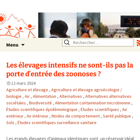
Association SERA Santé
Environnement Auvergne
Rhône Alpes
Un environnement sain pour
la santé de tous
Aller
Rechercher :
Menu
au
contenu
Les élevages intensifs ne sont-ils pas la
porte d’entrée des zoonoses ?
12 mars 2024
Agriculture et élevage
,
Agriculture et élevage agroécologie /
biologie
,
Air
,
Alimentation
,
Alternatives
,
Alternatives alternatives
sociétales
,
Biodiversité
,
Alimentation contamination microbienne
,
Études scientifiques épidémiologique
,
Études scientifiques
,
Air
extérieur
,
Air intérieur
,
Modes de comportement
,
Santé publique
,
Sols
,
Études scientifiques surveillance sanitaire
Les grands élevages d’animaux identiques sont un réservoir idéal