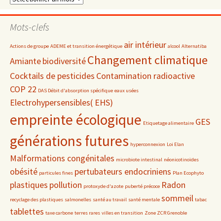
par
date
Mots-clefs
air intérieur
Actions de groupe
ADEME et transition énergétique
alcool
Alternatiba
Changement climatique
Amiante
biodiversité
Cocktails de pesticides
Contamination radioactive
COP 22
DAS Débit d'absorption spécifique
eaux usées
Electrohypersensibles( EHS)
empreinte écologique
GES
Etiquetage alimentaire
générations futures
hyperconnexion
Loi Elan
Malformations congénitales
microbiote intestinal
néonicotinoïdes
obésité
pertubateurs endocriniens
particules fines
Plan Ecophyto
plastiques
pollution
Radon
protoxyde d'azote
puberté précoce
sommeil
recyclage des plastiques
salmonelles
santé au travail
santé mentale
tabac
tablettes
taxe carbone
terres rares
villes en transition
Zone ZCR Grenoble