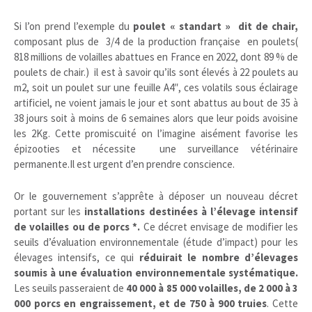
Si l’on prend l’exemple du
poulet « standart » dit de chair,
composant plus de 3/4 de la production française en poulets(
818 millions de volailles abattues en France en 2022, dont 89 % de
poulets de chair.)
il est à savoir qu’ils sont élevés à 22 poulets au
m2, soit un poulet sur une feuille A4″, ces volatils sous éclairage
artificiel, ne voient jamais le jour et sont abattus au bout de 35 à
38 jours soit à moins de 6 semaines alors que leur poids avoisine
les 2Kg. Cette promiscuité on l’imagine aisément favorise les
épizooties et nécessite une surveillance vétérinaire
permanente.Il est urgent d’en prendre conscience.
Or le gouvernement s’apprête à déposer un nouveau décret
portant sur les
installations destinées à l’élevage intensif
de volailles ou de porcs *.
Ce décret envisage de modifier les
seuils d’évaluation environnementale (étude d’impact) pour les
élevages intensifs, ce qui
réduirait le nombre d’élevages
soumis à une évaluation environnementale systématique.
Les seuils passeraient de
40 000 à 85 000 volailles, de 2 000 à 3
000 porcs en engraissement, et de 750 à 900 truies
. Cette