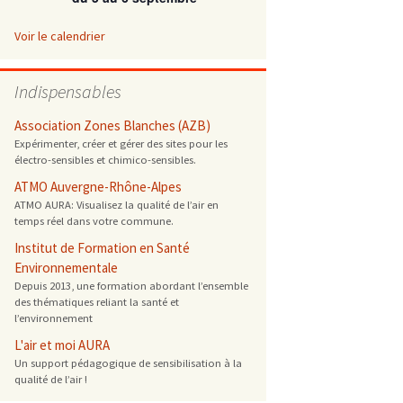
 ONG
Voir le calendrier
 de cuisson
Indispensables
 reprotoxique
Association Zones Blanches (AZB)
Expérimenter, créer et gérer des sites pour les
électro-sensibles et chimico-sensibles.
s
ATMO Auvergne-Rhône-Alpes
ATMO AURA: Visualisez la qualité de l’air en
es
temps réel dans votre commune.
 énergétique
Institut de Formation en Santé
Environnementale
Depuis 2013, une formation abordant l’ensemble
des thématiques reliant la santé et
l’environnement
L'air et moi AURA
Un support pédagogique de sensibilisation à la
qualité de l’air !