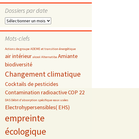
Dossiers par date
Dossiers
par
s
date
Mots-clefs
 téléphonie
Actions de groupe
ADEME et transition énergétique
air intérieur
Amiante
alcool
Alternatiba
biodiversité
Changement climatique
Cocktails de pesticides
Contamination radioactive
COP 22
DAS Débit d'absorption spécifique
eaux usées
Electrohypersensibles( EHS)
empreinte
écologique