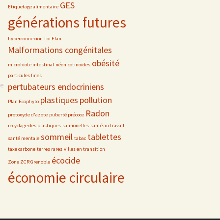
GES
Etiquetage alimentaire
générations futures
hyperconnexion
Loi Elan
Malformations congénitales
obésité
microbiote intestinal
néonicotinoïdes
particules fines
se
pertubateurs endocriniens
plastiques
pollution
Plan Ecophyto
Radon
protoxyde d'azote
puberté précoce
recyclage des plastiques
salmonelles
santé au travail
sommeil
tablettes
santé mentale
tabac
taxe carbone
terres rares
villes en transition
écocide
Zone ZCR Grenoble
économie circulaire