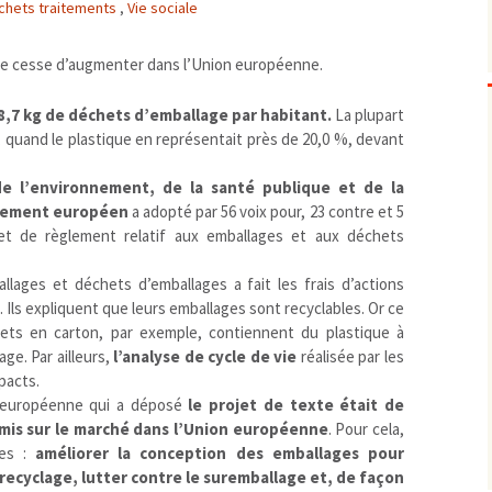
chets traitements
,
Vie sociale
Biodiversité
emballages
positionnement citoyen /
Bruit
gaspillage alimentaire
Risques majeurs
e cesse d’augmenter dans l’Union européenne.
Changements climatiques
modes de conservation et
8,7 kg de déchets d’emballage par habitant.
Contamination infectieuse
La plupart
, quand le plastique en représentait près de 20,0 %, devant
Contaminations chimiques
cancérigène / mutagène /
Déchets
métaux lourds et autres
économie circulaire
e l’environnement, de la santé publique et de la
Décisions politiques et juridiques
perturbateurs endocrinien
recyclage
européenne
arlement européen
a adopté par 56 voix pour, 23 contre et 5
Eau
PFAS
traitements
internationale
mers et océans
jet de règlement relatif aux emballages et aux déchets
Énergies
nationale
superficielles et souterrain
fossiles
llages et déchets d’emballages a fait les frais d’actions
Environnement numérique
renouvelables / transition
. Ils expliquent que leurs emballages sont recyclables. Or ce
Études scientifiques
épidémiologique
lets en carton, par exemple, contiennent du plastique à
Jurisprudence
rapport économique
age. Par ailleurs,
l’analyse de cycle de vie
réalisée par les
pacts.
Logement
surveillance sanitaire
on européenne qui a déposé
le projet de texte était de
Modes de comportement
toxicologique
 mis sur le marché dans l’Union européenne
. Pour cela,
offre de soins
ées :
améliorer la conception des emballages pour
Petite enfance
 recyclage, lutter contre le suremballage et, de façon