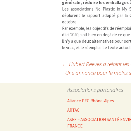
générale, réduire les emballages à
Les associations No Plastic in My
déplorent le rapport adopté par l
octobre.
Par exemple, les objectifs de réempl
d’ici 2040, soit bien en deçà de ce que
ll n’y a que deux alternatives pour sor
le vrac, et le réemploi. Le texte actue
Navigation
←
Hubert Reeves a rejoint les 
Une annonce pour le moins s
des
Associations partenaires
articles
Alliance PEC Rhône-Alpes
ARTAC
ASEF – ASSOCIATION SANTÉ EN
FRANCE