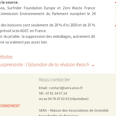
Pharmacovigilance, produits et
 la source.
dispositifs de santé, vaccins
 Sea, Surfrider Foundation Europe et Zero Waste France
Population à risque
adolescents
a Commission Environnement du Parlement européen le 24
Publications recommandées
exposition professionnelle
oi des boissons sont seulement de 20
% d’ici 2030 et de 35
%
Rayonnements
femmes enceintes / enfant
ionisants
 prévoit la loi AGEC en France.
réglementaire
non ionisants, ondes
Personnes agées
tir du jetable : la suppression des emballages, autrement dit
électromagnétiques (THT,
mobile, WIFI, Linky, …)
Santé publique
l ne va vraiment pas assez loin.
Sols
Sommeil
étoiles
Technologies
écrans / jeux vidéos
urprenante : l’abandon de la révision Reach
→
Tourisme
environnement industriel
Transports
nanotechnologies
Nous contacter
Vie sociale
Email : contact@sera.asso.fr
Tél : 07 81 34 57 24
ou au 04 76 47 02 53 (répondeur)
VIRONNEMENT
SERA – Maison des Associations de Grenoble
6 rue Berthe de Boissieux