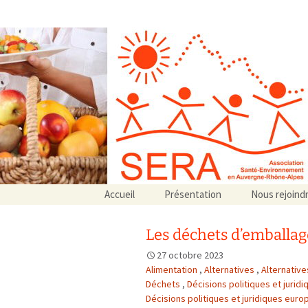
Association SERA Santé Envir
Un environnement sain pour la santé de tous
Aller
Accueil
Présentation
Nous rejoind
au
Qui sommes-nous ?
contenu
Associations partenaires
Les déchets d’emballag
Associations adhérentes
27 octobre 2023
Alimentation
,
Alternatives
,
Alternative
Déchets
,
Décisions politiques et jurid
Décisions politiques et juridiques eur