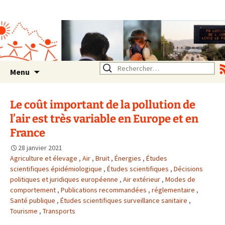
Association SERA Santé
Environnement Auvergne
Rhône Alpes
Un environnement sain pour
la santé de tous
Aller
Rechercher :
Menu
au
contenu
Le coût important de la pollution de
l’air est très variable en Europe et en
France
28 janvier 2021
Agriculture et élevage
,
Air
,
Bruit
,
Énergies
,
Études
scientifiques épidémiologique
,
Études scientifiques
,
Décisions
politiques et juridiques européenne
,
Air extérieur
,
Modes de
comportement
,
Publications recommandées
,
réglementaire
,
Santé publique
,
Études scientifiques surveillance sanitaire
,
Tourisme
,
Transports