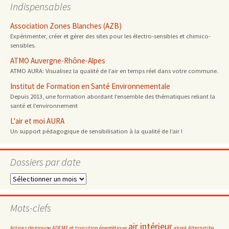
Indispensables
Association Zones Blanches (AZB)
Expérimenter, créer et gérer des sites pour les électro-sensibles et chimico-
sensibles.
ATMO Auvergne-Rhône-Alpes
ATMO AURA: Visualisez la qualité de l’air en temps réel dans votre commune.
Institut de Formation en Santé Environnementale
Depuis 2013, une formation abordant l’ensemble des thématiques reliant la
santé et l’environnement
L'air et moi AURA
Un support pédagogique de sensibilisation à la qualité de l’air !
Dossiers par date
Dossiers
par
date
Mots-clefs
air intérieur
Actions de groupe
ADEME et transition énergétique
alcool
Alternatiba