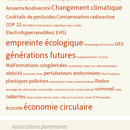
Changement climatique
Amiante
biodiversité
Cocktails de pesticides
Contamination radioactive
COP 22
DAS Débit d'absorption spécifique
eaux usées
Electrohypersensibles( EHS)
empreinte écologique
GES
Etiquetage alimentaire
générations futures
hyperconnexion
Loi Elan
Malformations congénitales
microbiote intestinal
néonicotinoïdes
obésité
pertubateurs endocriniens
particules fines
Plan Ecophyto
plastiques
pollution
Radon
protoxyde d'azote
puberté précoce
sommeil
recyclage des plastiques
salmonelles
santé au travail
santé mentale
tabac
tablettes
taxe carbone
terres rares
villes en transition
Zone ZCR Grenoble
économie circulaire
écocide
Associations partenaires