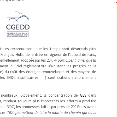
Pharmacovigilance, produits et
dispositifs de santé, vaccins
Population à risque
adolescents
Publications recommandées
exposition professionnelle
Rayonnements
femmes enceintes / enfant
ionisants
réglementaire
non ionisants, ondes
Personnes agées
électromagnétiques (THT,
mobile, WIFI, Linky, …)
Santé publique
Sols
auteurs reconnaissent que les temps sont désormais plus
Sommeil
rançois Hollande: entrée en vigueur de l’accord de Paris,
ormellement adoptée par les 28),
«y participent, ainsi que la
Technologies
écrans / jeux vidéos
sement du ciel réglementaire s’ajoutent les progrès de la
Tourisme
environnement industriel
pée) du coût des énergies renouvelables et des moyens de
Transports
nanotechnologies
les INDC insuffisantes ( contributions nationalement
Vie sociale
t nombreux. Globalement, la concentration de
GES
dans
, rendant toujours plus importants les efforts à produire
les INDC, les promesses faites par près de 200 Etats avant
«Les INDC permettent de faire la moitié du chemin qui nous