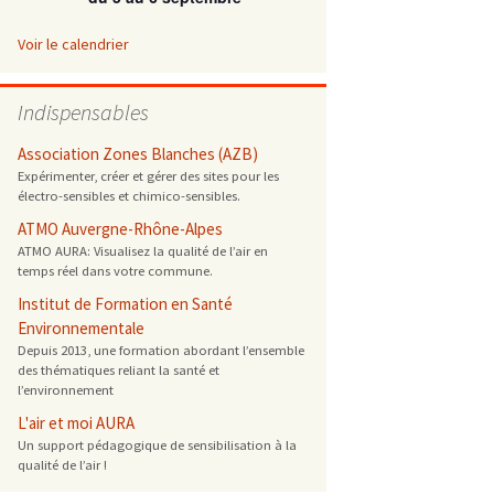
 ONG
Voir le calendrier
 de cuisson
Indispensables
 reprotoxique
Association Zones Blanches (AZB)
Expérimenter, créer et gérer des sites pour les
électro-sensibles et chimico-sensibles.
s
ATMO Auvergne-Rhône-Alpes
ATMO AURA: Visualisez la qualité de l’air en
es
temps réel dans votre commune.
 énergétique
Institut de Formation en Santé
Environnementale
Depuis 2013, une formation abordant l’ensemble
des thématiques reliant la santé et
l’environnement
L'air et moi AURA
Un support pédagogique de sensibilisation à la
qualité de l’air !