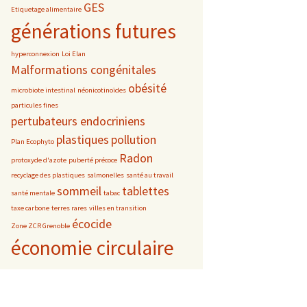
GES
Etiquetage alimentaire
générations futures
hyperconnexion
Loi Elan
Malformations congénitales
obésité
microbiote intestinal
néonicotinoïdes
particules fines
pertubateurs endocriniens
plastiques
pollution
Plan Ecophyto
Radon
protoxyde d'azote
puberté précoce
recyclage des plastiques
salmonelles
santé au travail
sommeil
tablettes
santé mentale
tabac
taxe carbone
terres rares
villes en transition
écocide
Zone ZCR Grenoble
économie circulaire