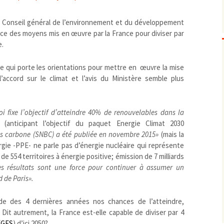
Biodiversité
emballages
positionnement citoyen /
le Conseil général de l’environnement et du développement
Bruit
gaspillage alimentaire
Risques majeurs
ance des moyens mis en œuvre par la France pour diviser par
Changements climatiques
modes de conservation et
e.
Contamination infectieuse
Contaminations chimiques
cancérigène / mutagène /
ique qui porte les orientations pour mettre en œuvre la mise
l’accord sur le climat et l’avis du Ministère semble plus
Déchets
métaux lourds et autres
économie circulaire
Décisions politiques et juridiques
perturbateurs endocrinien
recyclage
européenne
Eau
PFAS
traitements
internationale
mers et océans
oi fixe l’objectif d’atteindre 40% de renouvelables dans la
Énergies
nationale
superficielles et souterrain
fossiles
(anticipant l’objectif du paquet Energie Climat 2030
Environnement numérique
renouvelables / transition
bas carbone (SNBC) a été publiée en novembre 2015»
(mais la
rgie -PPE- ne parle pas d’énergie nucléaire qui représente
Études scientifiques
épidémiologique
e 554 territoires à énergie positive; émission de 7 milliards
Jurisprudence
rapport économique
es résultats sont une force pour continuer à assumer un
Logement
surveillance sanitaire
d de Paris».
Modes de comportement
toxicologique
offre de soins
e des 4 dernières années nos chances de l’atteindre,
. Dit autrement, la France est-elle capable de diviser par 4
Petite enfance
(
GES
) d’ici 2050?