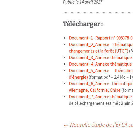
Publié le 14 avril 2017
Télécharger :
Document_1_Rapport n° 008378-0
Document_2_Annexe thématique 
changements et la forêt (UTCF)
(f
Document_3_Annexe thématique s
Document_4_Annexe thématique su
Document_5_Annexe thématiq
d’énergie)
(format pdf – 2.4 Mo – 1
Document_6_Annexe thématique 
Allemagne, Californie, Chine
(forma
Document_7_Annexe thématique s
de téléchargement estimé : 2 min 20 s
Navigation
←
Nouvelle étude de l’EFSA s