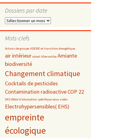
Dossiers par date
Dossiers
par
s
date
Mots-clefs
 téléphonie
Actions de groupe
ADEME et transition énergétique
air intérieur
Amiante
alcool
Alternatiba
biodiversité
Changement climatique
Cocktails de pesticides
Contamination radioactive
COP 22
DAS Débit d'absorption spécifique
eaux usées
Electrohypersensibles( EHS)
empreinte
écologique