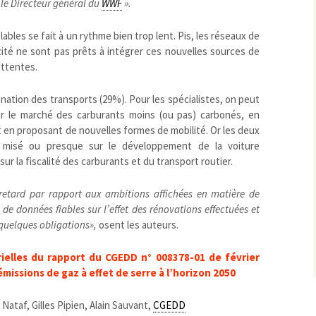
t le Directeur général du
WWF
».
bles se fait à un rythme bien trop lent. Pis, les réseaux de
icité ne sont pas prêts à intégrer ces nouvelles sources de
ittentes.
onation des transports (29%). Pour les spécialistes, on peut
ur le marché des carburants moins (ou pas) carbonés, en
et en proposant de nouvelles formes de mobilité. Or les deux
t misé ou presque sur le développement de la voiture
sur la fiscalité des carburants et du transport routier.
 retard par rapport aux ambitions affichées en matière de
e de données fiables sur l’effet des rénovations effectuées et
uelques obligations»,
osent les auteurs.
rielles du rapport du CGEDD n° 008378-01 de février
 émissions de gaz à effet de serre à l’horizon 2050
Nataf, Gilles Pipien, Alain Sauvant,
CGEDD