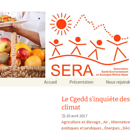
Association SERA Santé Envir
Un environnement sain pour la santé de tous
Aller
Accueil
Présentation
Nous rejoind
au
Qui sommes-nous ?
contenu
Associations partenaires
Le Cgedd s’inquiéte de
Associations adhérentes
climat
20 avril 2017
Agriculture et élevage
,
Air
,
Alternativ
politiques et juridiques
,
Énergies
,
Déci