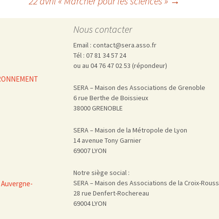
22 avril « Marcher pour les sciences »
→
Nous contacter
Email : contact@sera.asso.fr
Tél : 07 81 34 57 24
ou au 04 76 47 02 53 (répondeur)
VIRONNEMENT
SERA – Maison des Associations de Grenoble
6 rue Berthe de Boissieux
38000 GRENOBLE
SERA – Maison de la Métropole de Lyon
14 avenue Tony Garnier
69007 LYON
Notre siège social :
SERA – Maison des Associations de la Croix-Rous
 Auvergne-
28 rue Denfert-Rochereau
69004 LYON