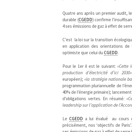
Quatre ans après un premier audit, 
durable (
CGEDD
) confirme l’insuffis
4 ses émissions de gaz à effet de serr
C’est la loi sur la transition écolog
en application des orientations de 
optimiste que celui du
CGEDD
.
Pour le 1er il est le suivant:
«Cette l
production d’électricité d’ici 2030»
européen);
«la stratégie nationale 
programmation pluriannuelle de l’éne
40% de l’énergie primaire); lancement d
d’obligations vertes. En résumé:
«C
leadership sur l’application de l’Accor
Le
CGEDD
a lui évalué au cours d
précisément, nos ‘objectifs de Paris’
ses émissions de gaz à effet de serre 