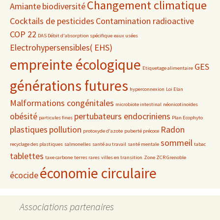
Changement climatique
Amiante
biodiversité
Cocktails de pesticides
Contamination radioactive
COP 22
DAS Débit d'absorption spécifique
eaux usées
Electrohypersensibles( EHS)
empreinte écologique
GES
Etiquetage alimentaire
générations futures
hyperconnexion
Loi Elan
Malformations congénitales
microbiote intestinal
néonicotinoïdes
obésité
pertubateurs endocriniens
particules fines
Plan Ecophyto
plastiques
pollution
Radon
protoxyde d'azote
puberté précoce
sommeil
recyclage des plastiques
salmonelles
santé au travail
santé mentale
tabac
tablettes
taxe carbone
terres rares
villes en transition
Zone ZCR Grenoble
économie circulaire
écocide
Associations partenaires