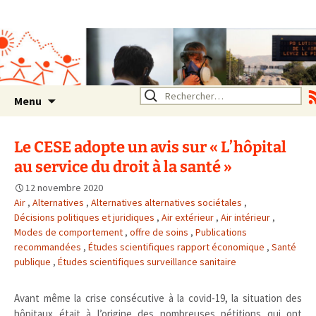
Association SERA Santé
Environnement Auvergne
Rhône Alpes
Un environnement sain pour
la santé de tous
Aller
Rechercher :
Menu
au
contenu
Le CESE adopte un avis sur « L’hôpital
au service du droit à la santé »
12 novembre 2020
Air
,
Alternatives
,
Alternatives alternatives sociétales
,
Décisions politiques et juridiques
,
Air extérieur
,
Air intérieur
,
Modes de comportement
,
offre de soins
,
Publications
recommandées
,
Études scientifiques rapport économique
,
Santé
publique
,
Études scientifiques surveillance sanitaire
Avant même la crise consécutive à la covid-19, la situation des
hôpitaux était à l’origine des nombreuses pétitions qui ont