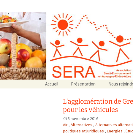
Association SERA Santé Envir
Un environnement sain pour la santé de tous
Aller
Accueil
Présentation
Nous rejoind
au
Qui sommes-nous ?
contenu
Associations partenaires
L’agglomération de Gren
Associations adhérentes
pour les véhicules
3 novembre 2016
Air
,
Alternatives
,
Alternatives alternat
politiques et juridiques
,
Énergies
,
Étu