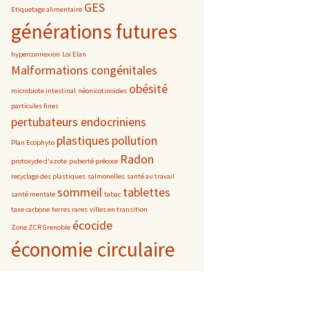
GES
Etiquetage alimentaire
générations futures
hyperconnexion
Loi Elan
Malformations congénitales
obésité
microbiote intestinal
néonicotinoïdes
particules fines
pertubateurs endocriniens
plastiques
pollution
Plan Ecophyto
Radon
protoxyde d'azote
puberté précoce
recyclage des plastiques
salmonelles
santé au travail
sommeil
tablettes
santé mentale
tabac
taxe carbone
terres rares
villes en transition
écocide
Zone ZCR Grenoble
économie circulaire