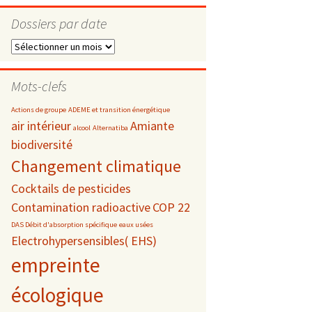
Dossiers par date
Dossiers
par
s
date
Mots-clefs
 téléphonie
Actions de groupe
ADEME et transition énergétique
air intérieur
Amiante
alcool
Alternatiba
biodiversité
Changement climatique
Cocktails de pesticides
Contamination radioactive
COP 22
DAS Débit d'absorption spécifique
eaux usées
Electrohypersensibles( EHS)
empreinte
écologique