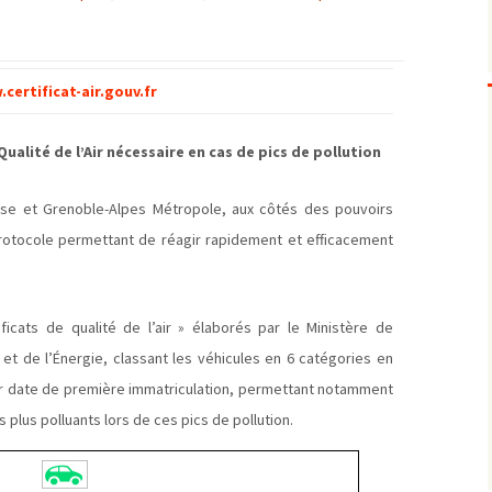
Biodiversité
emballages
positionnement citoyen /
Bruit
gaspillage alimentaire
Risques majeurs
Changements climatiques
modes de conservation et
certificat-air.gouv.fr
Contamination infectieuse
Contaminations chimiques
cancérigène / mutagène /
ualité de l’Air nécessaire en cas de pics de pollution
Déchets
métaux lourds et autres
économie circulaire
Décisions politiques et juridiques
perturbateurs endocrinien
recyclage
européenne
ise et Grenoble-Alpes Métropole, aux côtés des pouvoirs
Eau
PFAS
traitements
internationale
mers et océans
 protocole permettant de réagir rapidement et efficacement
Énergies
nationale
superficielles et souterrain
fossiles
Environnement numérique
renouvelables / transition
Études scientifiques
épidémiologique
ficats de qualité de l’air » élaborés par le Ministère de
Jurisprudence
rapport économique
et de l’Énergie, classant les véhicules en 6 catégories en
Logement
surveillance sanitaire
eur date de première immatriculation, permettant notamment
Modes de comportement
toxicologique
es plus polluants lors de ces pics de pollution.
offre de soins
Petite enfance