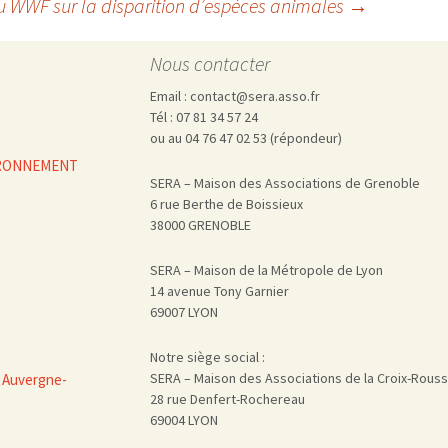
du WWF sur la disparition d’espèces animales
→
Nous contacter
Email : contact@sera.asso.fr
Tél : 07 81 34 57 24
ou au 04 76 47 02 53 (répondeur)
VIRONNEMENT
SERA – Maison des Associations de Grenoble
6 rue Berthe de Boissieux
38000 GRENOBLE
SERA – Maison de la Métropole de Lyon
14 avenue Tony Garnier
69007 LYON
Notre siège social :
SERA – Maison des Associations de la Croix-Rous
 Auvergne-
28 rue Denfert-Rochereau
69004 LYON