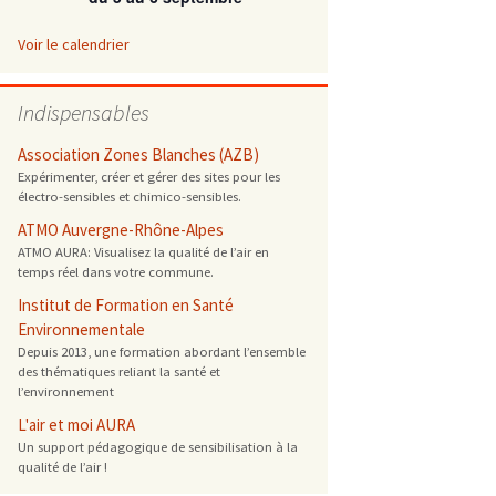
 ONG
Voir le calendrier
 de cuisson
Indispensables
 reprotoxique
Association Zones Blanches (AZB)
Expérimenter, créer et gérer des sites pour les
électro-sensibles et chimico-sensibles.
s
ATMO Auvergne-Rhône-Alpes
ATMO AURA: Visualisez la qualité de l’air en
es
temps réel dans votre commune.
 énergétique
Institut de Formation en Santé
Environnementale
Depuis 2013, une formation abordant l’ensemble
des thématiques reliant la santé et
l’environnement
L'air et moi AURA
Un support pédagogique de sensibilisation à la
qualité de l’air !