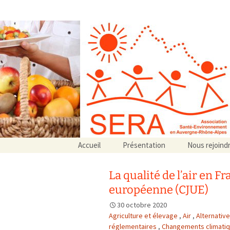
Association SERA Santé Envir
Un environnement sain pour la santé de tous
Aller
Accueil
Présentation
Nous rejoind
au
Qui sommes-nous ?
contenu
Associations partenaires
La qualité de l’air en F
Associations adhérentes
européenne (CJUE)
30 octobre 2020
Agriculture et élevage
,
Air
,
Alternativ
réglementaires
,
Changements climati