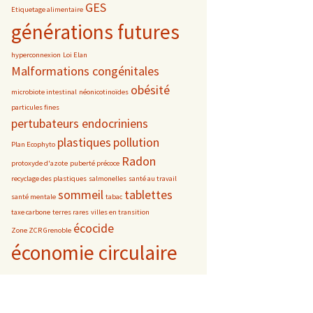
GES
Etiquetage alimentaire
générations futures
hyperconnexion
Loi Elan
Malformations congénitales
obésité
microbiote intestinal
néonicotinoïdes
particules fines
pertubateurs endocriniens
plastiques
pollution
Plan Ecophyto
Radon
protoxyde d'azote
puberté précoce
recyclage des plastiques
salmonelles
santé au travail
sommeil
tablettes
santé mentale
tabac
taxe carbone
terres rares
villes en transition
écocide
Zone ZCR Grenoble
économie circulaire