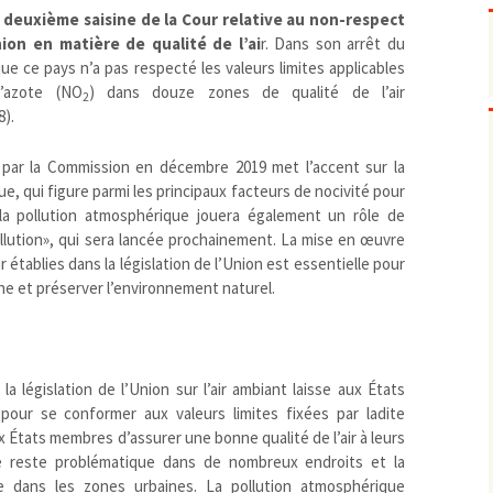
Pharmacovigilance, produits et
a deuxième saisine de la Cour relative au non-respect
dispositifs de santé, vaccins
ion en matière de qualité de l’ai
r. Dans son arrêt du
Population à risque
adolescents
ue ce pays n’a pas respecté les valeurs limites applicables
Publications recommandées
exposition professionnelle
’azote (NO
) dans douze zones de qualité de l’air
2
Rayonnements
femmes enceintes / enfant
ionisants
8).
réglementaire
non ionisants, ondes
Personnes agées
électromagnétiques (THT,
 par la Commission en décembre 2019 met l’accent sur la
mobile, WIFI, Linky, …)
Santé publique
e, qui figure parmi les principaux facteurs de nocivité pour
Sols
la pollution atmosphérique jouera également un rôle de
Sommeil
pollution», qui sera lancée prochainement. La mise en œuvre
Technologies
écrans / jeux vidéos
r établies dans la législation de l’Union est essentielle pour
ne et préserver l’environnement naturel.
Tourisme
environnement industriel
Transports
nanotechnologies
Vie sociale
la législation de l’Union sur l’air ambiant laisse aux États
our se conformer aux valeurs limites fixées par ladite
aux États membres d’assurer une bonne qualité de l’air à leurs
ue reste problématique dans de nombreux endroits et la
ve dans les zones urbaines. La pollution atmosphérique