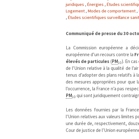
juridiques
,
Énergies
,
Études scientifi
Logement
,
Modes de comportement
,
,
Études scientifiques surveillance sani
Communiqué de presse du 30 octob
La Commission européenne a décidé
européenne d’un recours contre la
F
élevés de particules
(
PM
). En cas
10
de l’Union relative à la qualité de l’ai
tenus d’adopter des plans relatifs à la
des mesures appropriées pour que la
l’occurrence, la France n’a pas respect
PM
qui sont juridiquement contraig
10
Les données fournies par la Franc
l’Union relatives aux valeurs limites p
une durée de, respectivement, douze
Cour de justice de l’Union européenne