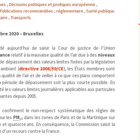
ques
,
Décisions politiques et juridiques européenne
,
Biodiversité
emballages
positionnement citoyen /
Publications recommandées
,
réglementaire
,
Santé publique
Bruit
gaspillage alimentaire
Risques majeurs
taire
,
Transports
Changements climatiques
modes de conservation et
Contamination infectieuse
re 2020 – Bruxelles
Contaminations chimiques
cancérigène / mutagène /
 aujourd’hui de saisir la Cour de justice de l’Union
Déchets
métaux lourds et autres
économie circulaire
rance
relatif à la mauvaise qualité de l’air due à des
niveaux
Décisions politiques et juridiques
perturbateurs endocrinien
recyclage
européenne
 de dépassement des valeurs limites fixées par la législation
Eau
PFAS
traitements
internationale
mers et océans
r ambiant (
directive 2008/50/CE
), les États membres sont
Énergies
nationale
superficielles et souterrain
fossiles
 qualité de l’air et de veiller à ce que ces plans comportent
 période de dépassement soit la plus courte possible. En
Environnement numérique
renouvelables / transition
é les valeurs limites journalières applicables aux particules
Études scientifiques
épidémiologique
nantes depuis 2005.
Jurisprudence
rapport économique
Logement
surveillance sanitaire
e confirment le non-respect systématique des règles de
Modes de comportement
our les
PM
dans les zones de Paris et de la Martinique sur
toxicologique
10
 et quatorze ans. En conséquence, la Commission saisit la
offre de soins
 d’un recours contre la France.
Petite enfance