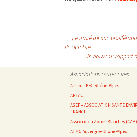
Navigation
←
Le traité de non proliférati
fin octobre
Un nouveau rapport d
des
Associations partenaires
articles
Alliance PEC Rhône-Alpes
ARTAC
ASEF – ASSOCIATION SANTÉ EN
FRANCE
Association Zones Blanches (AZB)
ATMO Auvergne-Rhône-Alpes