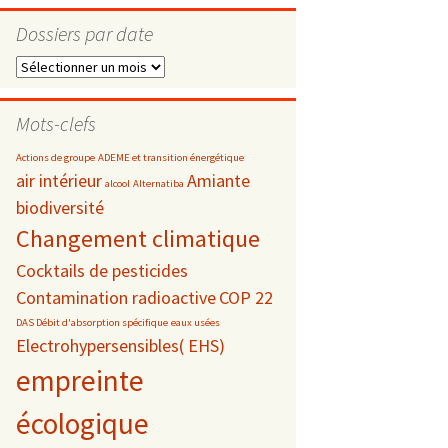
Dossiers par date
Dossiers
par
s
date
Mots-clefs
 téléphonie
Actions de groupe
ADEME et transition énergétique
air intérieur
Amiante
alcool
Alternatiba
biodiversité
Changement climatique
Cocktails de pesticides
Contamination radioactive
COP 22
DAS Débit d'absorption spécifique
eaux usées
Electrohypersensibles( EHS)
empreinte
écologique