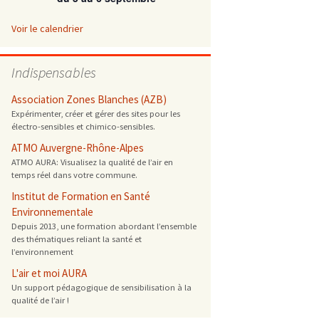
 ONG
Voir le calendrier
 de cuisson
Indispensables
 reprotoxique
Association Zones Blanches (AZB)
Expérimenter, créer et gérer des sites pour les
électro-sensibles et chimico-sensibles.
s
ATMO Auvergne-Rhône-Alpes
ATMO AURA: Visualisez la qualité de l’air en
es
temps réel dans votre commune.
 énergétique
Institut de Formation en Santé
Environnementale
Depuis 2013, une formation abordant l’ensemble
des thématiques reliant la santé et
l’environnement
L'air et moi AURA
Un support pédagogique de sensibilisation à la
qualité de l’air !