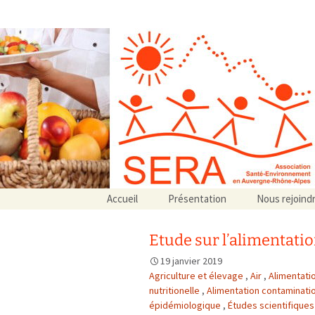
Association SERA Santé Envir
Un environnement sain pour la santé de tous
Aller
Accueil
Présentation
Nous rejoind
au
Qui sommes-nous ?
contenu
Associations partenaires
Etude sur l’alimentati
Associations adhérentes
19 janvier 2019
Agriculture et élevage
,
Air
,
Alimentati
nutritionelle
,
Alimentation contaminati
épidémiologique
,
Études scientifique