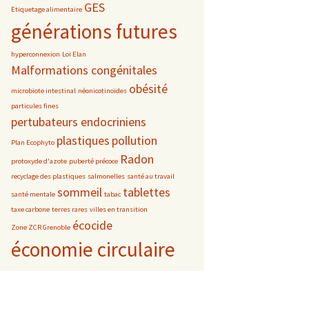
GES
Etiquetage alimentaire
générations futures
hyperconnexion
Loi Elan
Malformations congénitales
obésité
microbiote intestinal
néonicotinoïdes
particules fines
pertubateurs endocriniens
plastiques
pollution
Plan Ecophyto
Radon
protoxyde d'azote
puberté précoce
recyclage des plastiques
salmonelles
santé au travail
sommeil
tablettes
santé mentale
tabac
taxe carbone
terres rares
villes en transition
écocide
Zone ZCR Grenoble
économie circulaire