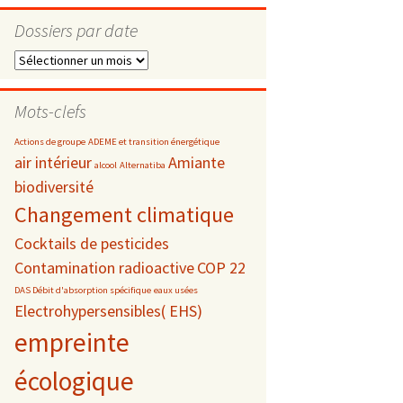
Dossiers par date
Dossiers
par
s
date
Mots-clefs
 téléphonie
Actions de groupe
ADEME et transition énergétique
air intérieur
Amiante
alcool
Alternatiba
biodiversité
Changement climatique
Cocktails de pesticides
Contamination radioactive
COP 22
DAS Débit d'absorption spécifique
eaux usées
Electrohypersensibles( EHS)
empreinte
écologique