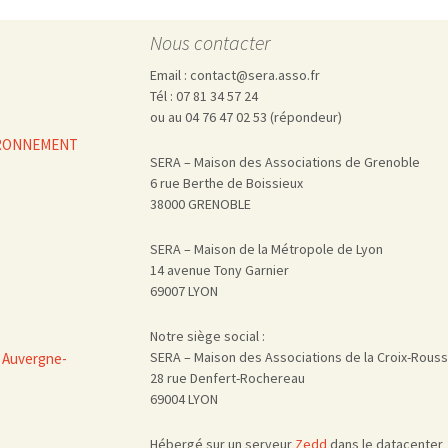
Nous contacter
Email : contact@sera.asso.fr
Tél : 07 81 34 57 24
ou au 04 76 47 02 53 (répondeur)
VIRONNEMENT
SERA – Maison des Associations de Grenoble
6 rue Berthe de Boissieux
38000 GRENOBLE
SERA – Maison de la Métropole de Lyon
14 avenue Tony Garnier
69007 LYON
Notre siège social :
SERA – Maison des Associations de la Croix-Rous
 Auvergne-
28 rue Denfert-Rochereau
69004 LYON
Hébergé sur un serveur
Zedd
dans le datacenter