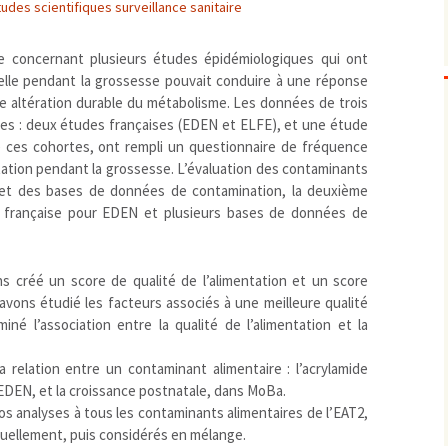
tudes scientifiques surveillance sanitaire
Biodiversité
emballages
positionnement citoyen /
Bruit
gaspillage alimentaire
Risques majeurs
e concernant plusieurs études épidémiologiques qui ont
Changements climatiques
modes de conservation et
nelle pendant la grossesse pouvait conduire à une réponse
e altération durable du métabolisme. Les données de trois
Contamination infectieuse
ées : deux études françaises (EDEN et ELFE), et une étude
Contaminations chimiques
cancérigène / mutagène /
ces cohortes, ont rempli un questionnaire de fréquence
Déchets
métaux lourds et autres
économie circulaire
ntation pendant la grossesse. L’évaluation des contaminants
Décisions politiques et juridiques
perturbateurs endocrinien
recyclage
européenne
 et des bases de données de contamination, la deuxième
2) française pour EDEN et plusieurs bases de données de
Eau
PFAS
traitements
internationale
mers et océans
Énergies
nationale
superficielles et souterrain
fossiles
Environnement numérique
renouvelables / transition
 créé un score de qualité de l’alimentation et un score
Études scientifiques
épidémiologique
avons étudié les facteurs associés à une meilleure qualité
Jurisprudence
rapport économique
iné l’association entre la qualité de l’alimentation et la
Logement
surveillance sanitaire
relation entre un contaminant alimentaire : l’acrylamide
Modes de comportement
toxicologique
s EDEN, et la croissance postnatale, dans MoBa.
offre de soins
 analyses à tous les contaminants alimentaires de l’EAT2,
Petite enfance
duellement, puis considérés en mélange.