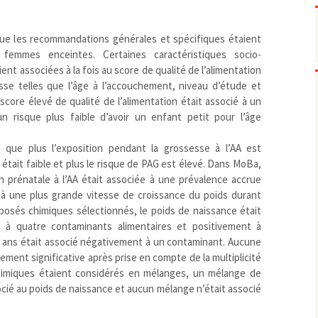
Pharmacovigilance, produits et
dispositifs de santé, vaccins
Population à risque
adolescents
e les recommandations générales et spécifiques étaient
Publications recommandées
exposition professionnelle
 femmes enceintes. Certaines caractéristiques socio-
 associées à la fois au score de qualité de l’alimentation
Rayonnements
femmes enceintes / enfant
ionisants
sse telles que l’âge à l’accouchement, niveau d’étude et
réglementaire
non ionisants, ondes
Personnes agées
électromagnétiques (THT,
core élevé de qualité de l’alimentation était associé à un
mobile, WIFI, Linky, …)
Santé publique
n risque plus faible d’avoir un enfant petit pour l’âge
Sols
ue plus l’exposition pendant la grossesse à l’AA est
Sommeil
e était faible et plus le risque de PAG est élevé. Dans MoBa,
Technologies
écrans / jeux vidéos
n prénatale à l’AA était associée à une prévalence accrue
Tourisme
environnement industriel
à une plus grande vitesse de croissance du poids durant
Transports
nanotechnologies
posés chimiques sélectionnés, le poids de naissance était
Vie sociale
n à quatre contaminants alimentaires et positivement à
 5 ans était associé négativement à un contaminant. Aucune
ement significative après prise en compte de la multiplicité
himiques étaient considérés en mélanges, un mélange de
cié au poids de naissance et aucun mélange n’était associé