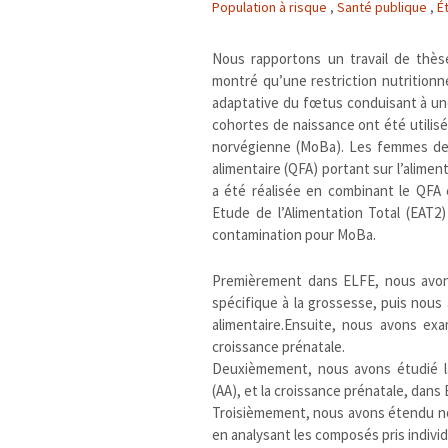
Population à risque
,
Santé publique
,
É
Nous rapportons un travail de thès
montré qu’une restriction nutrition
adaptative du fœtus conduisant à un
cohortes de naissance ont été utilis
norvégienne (MoBa). Les femmes de 
alimentaire (QFA) portant sur l’alime
a été réalisée en combinant le QFA
Etude de l’Alimentation Total (EAT
contamination pour MoBa.
Premièrement dans ELFE, nous avons
spécifique à la grossesse, puis nous 
alimentaire.Ensuite, nous avons exam
croissance prénatale.
Deuxièmement, nous avons étudié la 
(AA), et la croissance prénatale, dan
Troisièmement, nous avons étendu nos
en analysant les composés pris indivi