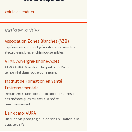
 ONG
Voir le calendrier
 de cuisson
Indispensables
 reprotoxique
Association Zones Blanches (AZB)
Expérimenter, créer et gérer des sites pour les
électro-sensibles et chimico-sensibles.
s
ATMO Auvergne-Rhône-Alpes
ATMO AURA: Visualisez la qualité de l’air en
es
temps réel dans votre commune.
 énergétique
Institut de Formation en Santé
Environnementale
Depuis 2013, une formation abordant l’ensemble
des thématiques reliant la santé et
l’environnement
L'air et moi AURA
Un support pédagogique de sensibilisation à la
qualité de l’air !