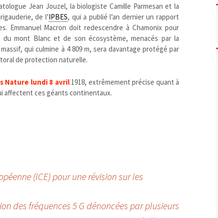
Pharmacovigilance, produits et
tologue Jean Jouzel, la biologiste Camille Parmesan et la
dispositifs de santé, vaccins
rigauderie, de l’
IPBES
, qui a publié l’an dernier un rapport
Population à risque
adolescents
èces. Emmanuel Macron doit redescendre à Chamonix pour
Publications recommandées
exposition professionnelle
on du mont Blanc et de son écosystème, menacés par la
Le massif, qui culmine à 4 809 m, sera davantage protégé par
Rayonnements
femmes enceintes / enfant
ionisants
toral de protection naturelle.
réglementaire
non ionisants, ondes
Personnes agées
électromagnétiques (THT,
mobile, WIFI, Linky, …)
Santé publique
 Nature lundi 8 avril
1918, extrêmement précise quant à
Sols
i affectent ces géants continentaux.
Sommeil
Technologies
écrans / jeux vidéos
Tourisme
environnement industriel
Transports
nanotechnologies
Vie sociale
opéenne (ICE) pour une révision sur les
ion des fréquences 5 G dénoncées par plusieurs