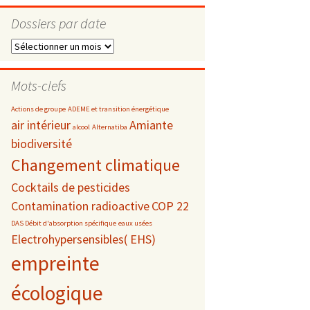
Dossiers par date
Dossiers
par
s
date
Mots-clefs
 téléphonie
Actions de groupe
ADEME et transition énergétique
air intérieur
Amiante
alcool
Alternatiba
biodiversité
Changement climatique
Cocktails de pesticides
Contamination radioactive
COP 22
DAS Débit d'absorption spécifique
eaux usées
Electrohypersensibles( EHS)
empreinte
écologique