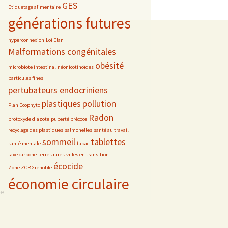
GES
Etiquetage alimentaire
générations futures
hyperconnexion
Loi Elan
Malformations congénitales
obésité
microbiote intestinal
néonicotinoïdes
particules fines
pertubateurs endocriniens
plastiques
pollution
Plan Ecophyto
Radon
protoxyde d'azote
puberté précoce
recyclage des plastiques
salmonelles
santé au travail
sommeil
tablettes
santé mentale
tabac
taxe carbone
terres rares
villes en transition
écocide
Zone ZCR Grenoble
économie circulaire
se