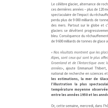
Le célèbre glacier, alternance de roc
ces dernières années – plus de 120 mèt
spectaculaire de l’impact du réchauff
perdu plus de 9 000 milliards de tonn
des mers. Partout sur le globe et c
glaciers se dévêtent progressivem
bleu. Conséquence du réchauffement 
de 9 600 milliards de tonnes de glace
« Nos résultats montrent que les glac
Alpes, sont ceux qui sont le plus affe
Groenland et de l’Antarctique avec 
années»
, ajoute Emmanuel Thibert, g
national de recherche en sciences et 
les estimations, la mer de Glac
l’illustration la plus spectac
température moyenne observée 
entre les années 1950 et les anné
Or, cette semaine, mercredi, dans l’