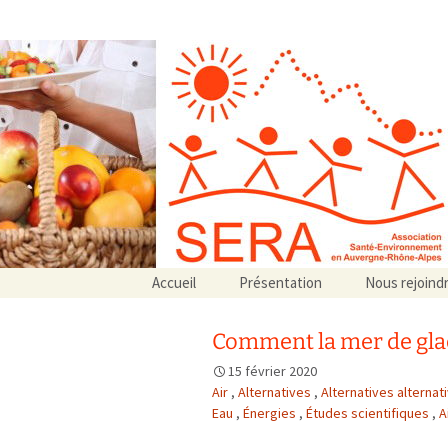
Association SERA Santé Envir
Un environnement sain pour la santé de tous
Aller
Accueil
Présentation
Nous rejoind
au
Qui sommes-nous ?
contenu
Associations partenaires
Comment la mer de glac
Associations adhérentes
15 février 2020
Air
,
Alternatives
,
Alternatives alternat
Eau
,
Énergies
,
Études scientifiques
,
A