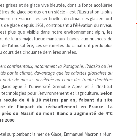
hes grises et de glace vive bleutée, dont la fonte accélérée
Biodiversité
emballages
positionnement citoyen /
res de glace perdus en un siècle – est l’illustration la plus
Bruit
gaspillage alimentaire
Risques majeurs
ement en France. Les sentinelles du climat ces glaciers ont
Changements climatiques
modes de conservation et
es de glace depuis 1961, contribuant à l’élévation du niveau
’est plus que visible dans notre environnement alpin, les
Contamination infectieuse
ent de leurs majestueux manteaux blancs aux nuances de
Contaminations chimiques
cancérigène / mutagène /
de l’atmosphère, ces sentinelles du climat ont perdu plus
Déchets
métaux lourds et autres
économie circulaire
 au cours des cinquante dernières années.
Décisions politiques et juridiques
perturbateurs endocrinien
recyclage
européenne
Eau
PFAS
traitements
internationale
mers et océans
iers continentaux, notamment la Patagonie, l’Alaska ou les
ctés par le climat, davantage que les calottes glaciaires du
Énergies
nationale
superficielles et souterrain
fossiles
la perte de masse accélérée au cours des trente dernières
Environnement numérique
renouvelables / transition
laciologue à l’université Grenoble Alpes et à l’Institut
Études scientifiques
épidémiologique
technologies pour l’environnement et l’agriculture.
Selon
Jurisprudence
rapport économique
e recule de 8 à 10 mètres par an, faisant du site
Logement
ulaire de l’impact du réchauffement en France. La
surveillance sanitaire
près du Massif du mont Blanc a augmenté de 4°C
Modes de comportement
toxicologique
es 2000.
offre de soins
Petite enfance
hôtel surplombant la mer de Glace, Emmanuel Macron a réuni