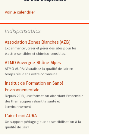
 ONG
Voir le calendrier
 de cuisson
Indispensables
 reprotoxique
Association Zones Blanches (AZB)
Expérimenter, créer et gérer des sites pour les
électro-sensibles et chimico-sensibles.
s
ATMO Auvergne-Rhône-Alpes
ATMO AURA: Visualisez la qualité de l’air en
es
temps réel dans votre commune.
 énergétique
Institut de Formation en Santé
Environnementale
Depuis 2013, une formation abordant l’ensemble
des thématiques reliant la santé et
l’environnement
L'air et moi AURA
Un support pédagogique de sensibilisation à la
qualité de l’air !