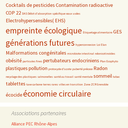
Cocktails de pesticides
Contamination radioactive
COP 22
DAS Débit d'absorption spécifique
eaux usées
Electrohypersensibles( EHS)
empreinte écologique
GES
Etiquetage alimentaire
générations futures
hyperconnexion
Loi Elan
Malformations congénitales
microbiote intestinal
néonicotinoïdes
obésité
pertubateurs endocriniens
particules fines
Plan Ecophyto
plastiques
pollution
Radon
protoxyde d'azote
puberté précoce
sommeil
recyclage des plastiques
salmonelles
santé au travail
santé mentale
tabac
tablettes
taxe carbone
terres rares
villes en transition
Zone ZCR Grenoble
économie circulaire
écocide
Associations partenaires
Alliance PEC Rhône-Alpes