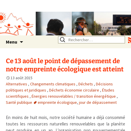
Association SERA Santé
Environnement Auvergne
Rhône Alpes
Un environnement sain pour
la santé de tous
Aller
Rechercher :
Menu
au
contenu
Ce 13 août le point de dépassement de
notre empreinte écologique est atteint
13 août 2015
Alternatives
,
Changements climatiques
,
Déchets
,
Décisions
politiques et juridiques
,
Déchets économie circulaire
,
Études
scientifiques
,
Énergies renouvelables / transition énergétique
,
Santé publique
empreinte écologique
,
jour de dépassement
En moins de huit mois, notre société humaine a déjà consommé
toutes les ressources naturelles renouvelables que la planète
peut produire en un an. L’organisation non gouvernementale