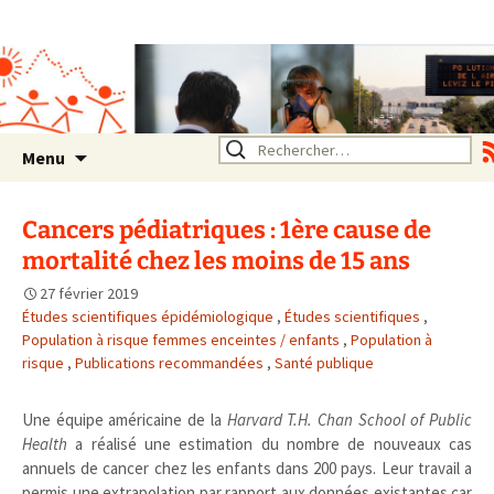
Association SERA Santé
Environnement Auvergne
Rhône Alpes
Un environnement sain pour
la santé de tous
Aller
Rechercher :
Menu
au
contenu
Cancers pédiatriques : 1ère cause de
mortalité chez les moins de 15 ans
27 février 2019
Études scientifiques épidémiologique
,
Études scientifiques
,
Population à risque femmes enceintes / enfants
,
Population à
risque
,
Publications recommandées
,
Santé publique
Une équipe américaine de la
Harvard T.H. Chan School of Public
Health
a réalisé une estimation du nombre de nouveaux cas
annuels de cancer chez les enfants dans 200 pays. Leur travail a
permis une extrapolation par rapport aux données existantes car