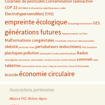
Cocktails de pesticides
Contamination radioactive
COP 22
DAS Débit d'absorption spécifique
eaux usées
Electrohypersensibles( EHS)
empreinte écologique
GES
Etiquetage alimentaire
générations futures
hyperconnexion
Loi Elan
Malformations congénitales
microbiote intestinal
néonicotinoïdes
obésité
pertubateurs endocriniens
particules fines
Plan Ecophyto
plastiques
pollution
Radon
protoxyde d'azote
puberté précoce
sommeil
recyclage des plastiques
salmonelles
santé au travail
santé mentale
tabac
tablettes
taxe carbone
terres rares
villes en transition
Zone ZCR Grenoble
économie circulaire
écocide
Associations partenaires
Alliance PEC Rhône-Alpes