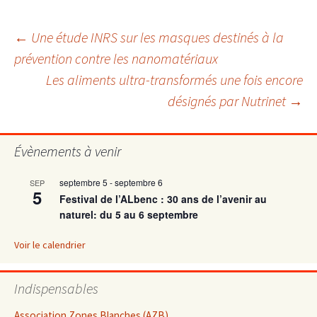
Navigation
←
Une étude INRS sur les masques destinés à la
prévention contre les nanomatériaux
Les aliments ultra-transformés une fois encore
des
désignés par Nutrinet
→
articles
Évènements à venir
septembre 5
-
septembre 6
SEP
5
Festival de l’ALbenc : 30 ans de l’avenir au
naturel: du 5 au 6 septembre
Voir le calendrier
Indispensables
Association Zones Blanches (AZB)