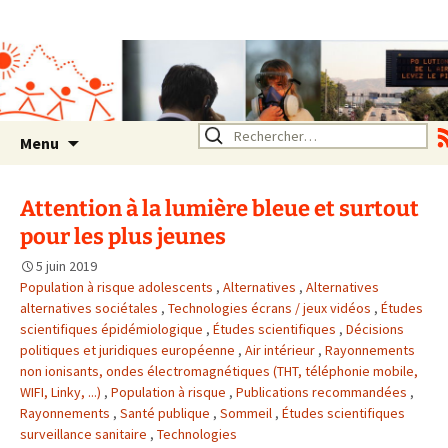
Association SERA Santé
Environnement Auvergne
Rhône Alpes
Un environnement sain pour
la santé de tous
Aller
Rechercher :
Menu
au
contenu
Attention à la lumière bleue et surtout
pour les plus jeunes
5 juin 2019
Population à risque adolescents
,
Alternatives
,
Alternatives
alternatives sociétales
,
Technologies écrans / jeux vidéos
,
Études
scientifiques épidémiologique
,
Études scientifiques
,
Décisions
politiques et juridiques européenne
,
Air intérieur
,
Rayonnements
non ionisants, ondes électromagnétiques (THT, téléphonie mobile,
WIFI, Linky, ...)
,
Population à risque
,
Publications recommandées
,
Rayonnements
,
Santé publique
,
Sommeil
,
Études scientifiques
surveillance sanitaire
,
Technologies