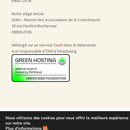
69007 LYON
Notre siège social :
SERA – Maison des Associations de la Croix-Rousse
28 rue Denfert-Rochereau
69004 LYON
Hébergé sur un serveur
Zedd
dans le datacenter
eco-responsable d’OVH à Strasbourg.
Accueil
|
Nous rejoindre
|
Nous utilisons des cookies pour vous offrir la meilleure expérience
Admin
sur notre site.
Plus d'informations
ici
.