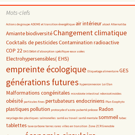
par
date
Mots-clefs
air intérieur
Actions de groupe
ADEME et transition énergétique
alcool
Alternatiba
Changement climatique
Amiante
biodiversité
Cocktails de pesticides
Contamination radioactive
COP 22
DAS Débit d'absorption spécifique
eaux usées
Electrohypersensibles( EHS)
empreinte écologique
GES
Etiquetage alimentaire
générations futures
hyperconnexion
Loi Elan
Malformations congénitales
microbiote intestinal
néonicotinoïdes
obésité
pertubateurs endocriniens
particules fines
Plan Ecophyto
plastiques
pollution
Radon
protoxyde d'azote
puberté précoce
sommeil
recyclage des plastiques
salmonelles
santé au travail
santé mentale
tabac
tablettes
taxe carbone
terres rares
villes en transition
Zone ZCR Grenoble