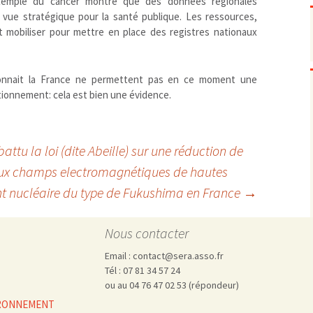
’exemple du cancer montre que des données régionales
Pharmacovigilance, produits et
dispositifs de santé, vaccins
e vue stratégique pour la santé publique. Les ressources,
it mobiliser pour mettre en place des registres nationaux
Population à risque
adolescents
Publications recommandées
exposition professionnelle
Rayonnements
femmes enceintes / enfant
ionisants
connait la France ne permettent pas en ce moment une
réglementaire
non ionisants, ondes
Personnes agées
tionnement: cela est bien une évidence.
électromagnétiques (THT,
mobile, WIFI, Linky, …)
Santé publique
Sols
Sommeil
attu la loi (dite Abeille) sur une réduction de
Technologies
écrans / jeux vidéos
s aux champs electromagnétiques de hautes
Tourisme
environnement industriel
nt nucléaire du type de Fukushima en France
→
Transports
nanotechnologies
Vie sociale
Nous contacter
Email : contact@sera.asso.fr
Tél : 07 81 34 57 24
ou au 04 76 47 02 53 (répondeur)
VIRONNEMENT