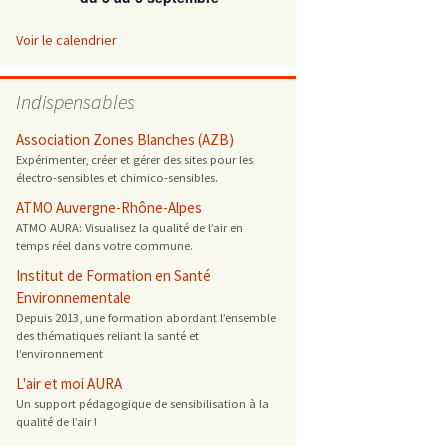
 ONG
Voir le calendrier
 de cuisson
Indispensables
 reprotoxique
Association Zones Blanches (AZB)
Expérimenter, créer et gérer des sites pour les
électro-sensibles et chimico-sensibles.
s
ATMO Auvergne-Rhône-Alpes
ATMO AURA: Visualisez la qualité de l’air en
es
temps réel dans votre commune.
 énergétique
Institut de Formation en Santé
Environnementale
Depuis 2013, une formation abordant l’ensemble
des thématiques reliant la santé et
l’environnement
L'air et moi AURA
Un support pédagogique de sensibilisation à la
qualité de l’air !