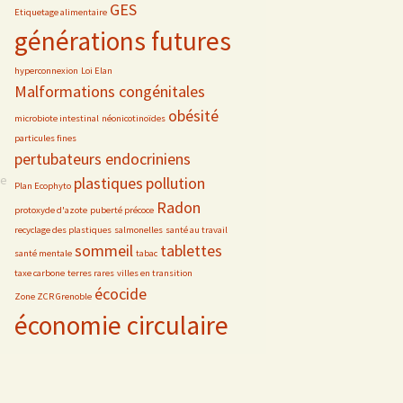
GES
Etiquetage alimentaire
générations futures
hyperconnexion
Loi Elan
Malformations congénitales
obésité
microbiote intestinal
néonicotinoïdes
particules fines
pertubateurs endocriniens
se
plastiques
pollution
Plan Ecophyto
Radon
protoxyde d'azote
puberté précoce
recyclage des plastiques
salmonelles
santé au travail
sommeil
tablettes
santé mentale
tabac
taxe carbone
terres rares
villes en transition
écocide
Zone ZCR Grenoble
économie circulaire