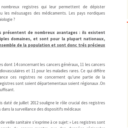
nombreux registres qui leur permettent de dépister
Biodiversité
emballages
positionnement citoyen /
 ou les mésusages des médicaments. Les pays nordiques
Bruit
gaspillage alimentaire
Risques majeurs
iologie ?
Changements climatiques
modes de conservation et
Contamination infectieuse
s présentent de nombreux avantages : ils existent
Contaminations chimiques
cancérigène / mutagène /
ples domaines, et sont pour la plupart nationaux,
ensemble de la population et sont donc trés précieux
Déchets
métaux lourds et autres
économie circulaire
Décisions politiques et juridiques
perturbateurs endocrinien
recyclage
européenne
Eau
PFAS
traitements
internationale
mers et océans
s dont 14 concernant les cancers généraux, 11 les cancers
Énergies
nationale
superficielles et souterrain
fossiles
diovasculaires et 11 pour les maladies rares. Ce qui diffère
Environnement numérique
renouvelables / transition
ance ces registres ne concernent qu’une partie de la
registres sont soient départementaux soient régionaux .On
Études scientifiques
épidémiologique
uffisant.
Jurisprudence
rapport économique
Logement
surveillance sanitaire
s daté de juillet 2012 souligne le rôle crucial des registres
Modes de comportement
toxicologique
s dans la surveillance des dispositifs médicaux
offre de soins
 de veille sanitaire s’exprime à ce sujet: » Les registres sont
Petite enfance