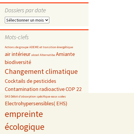
Dossiers par date
Dossiers
par
s
date
Mots-clefs
 téléphonie
Actions de groupe
ADEME et transition énergétique
air intérieur
Amiante
alcool
Alternatiba
biodiversité
Changement climatique
Cocktails de pesticides
Contamination radioactive
COP 22
DAS Débit d'absorption spécifique
eaux usées
Electrohypersensibles( EHS)
empreinte
écologique