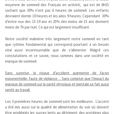
moyenne de sommeil des Français en activité, qui est de 6h55
sachant que 30% n’ont pas 6 heures de sommeil. Les enfants
devraient dormir 10 heures et les ados 9 heures. Cependant 30%
d’entre eux des 15-19 ans et 25% des moins de 15 ans dorment
moins de 7h par nuit. Ce qui est largement insuffisant.
Notre société malmène très largement notre sommeil en tant
que rythme fondamental qui correspond pourtant à un besoin
vital aussi incontournable que de s’alimenter. Malgré ces
constatations et ce savoir, nous sommes dans une société en
manque de sommeil.
Sans surprise, le risque d’accident augmente de façon
exponentielle, faute de vigilance… Sans compter que l’impact du
manque de sommeil sur la santé physique et mentale se fait aussi
sentir au travail.
Les 3 premières heures de sommeil sont les meilleures . L’accent
a été mis aussi sur la qualité de alimentation du soir où doivent
être privilégiés les sucres lents au détriment des protéines plus