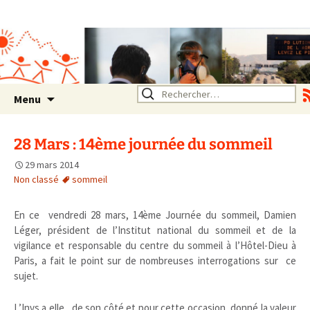
Association SERA Santé
Environnement Auvergne
Rhône Alpes
Un environnement sain pour
la santé de tous
Aller
Rechercher :
Menu
au
contenu
28 Mars : 14ème journée du sommeil
29 mars 2014
Non classé
sommeil
En ce vendredi 28 mars, 14ème Journée du sommeil, Damien
Léger, président de l’Institut national du sommeil et de la
vigilance et responsable du centre du sommeil à l’Hôtel-Dieu à
Paris, a fait le point sur de nombreuses interrogations sur ce
sujet.
L’Invs a elle, de son côté et pour cette occasion, donné la valeur