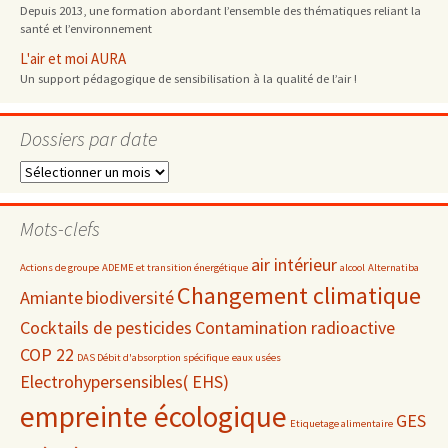
Depuis 2013, une formation abordant l’ensemble des thématiques reliant la
santé et l’environnement
L'air et moi AURA
Un support pédagogique de sensibilisation à la qualité de l’air !
Dossiers par date
Dossiers
par
date
Mots-clefs
air intérieur
Actions de groupe
ADEME et transition énergétique
alcool
Alternatiba
Changement climatique
Amiante
biodiversité
Cocktails de pesticides
Contamination radioactive
COP 22
DAS Débit d'absorption spécifique
eaux usées
Electrohypersensibles( EHS)
empreinte écologique
GES
Etiquetage alimentaire