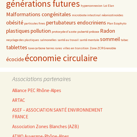
générations futures
hyperconnexion
Loi Elan
Malformations congénitales
microbiote intestinal
néonicotinoïdes
obésité
pertubateurs endocriniens
particules fines
Plan Ecophyto
plastiques
pollution
Radon
protoxyde d'azote
puberté précoce
sommeil
recyclage des plastiques
salmonelles
santé au travail
santé mentale
tabac
tablettes
taxe carbone
terres rares
villes en transition
Zone ZCR Grenoble
économie circulaire
écocide
Associations partenaires
Alliance PEC Rhône-Alpes
ARTAC
ASEF – ASSOCIATION SANTÉ ENVIRONNEMENT
FRANCE
Association Zones Blanches (AZB)
ATMO Auvergne-Rhône-Alpes